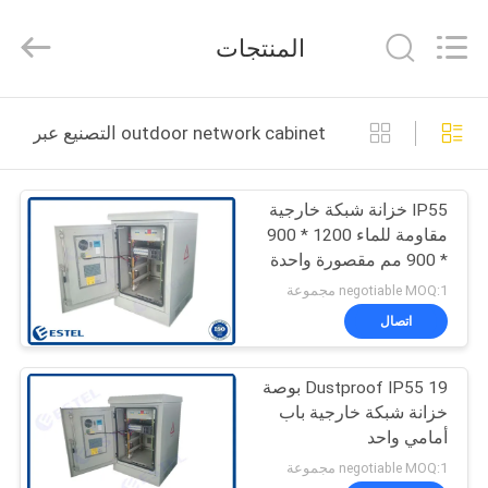
ELECTRONIC
SCIENCE
AND
المنتجات
TECHNOLOGY
CO.,
LTD.
All
منزل،
Rights
Reserved.
outdoor network cabinet التصنيع عبر الإنترنت
بيت
IP55 خزانة شبكة خارجية
منتجات
مقاومة للماء 1200 * 900
* 900 مم مقصورة واحدة
معلومات
negotiable MOQ:1 مجموعة
عنا
اتصال
Dustproof IP55 19 بوصة
جولة
خزانة شبكة خارجية باب
في
أمامي واحد
المعمل
negotiable MOQ:1 مجموعة