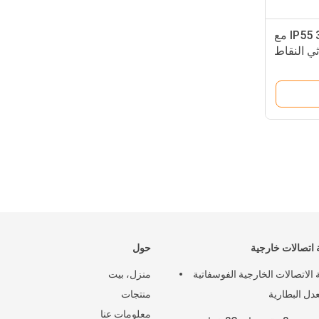
خزانة رف مضادة للسرقة IP55 32u مع
ثي النقاط
 اتصالات خارجية
حول
 الاتصالات الخارجية الفوسفاتية
منزل، بيت
دل البطارية
منتجات
معلومات عنا