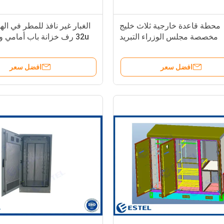
محطة قاعدة خارجية ثلاث خليج
الغبار غير نافذ للمطر في اله
مخصصة مجلس الوزراء التبريد
32u رف خزانة باب أمامي 
المتكامل ونظام الطاقة
افضل سعر
افضل سعر