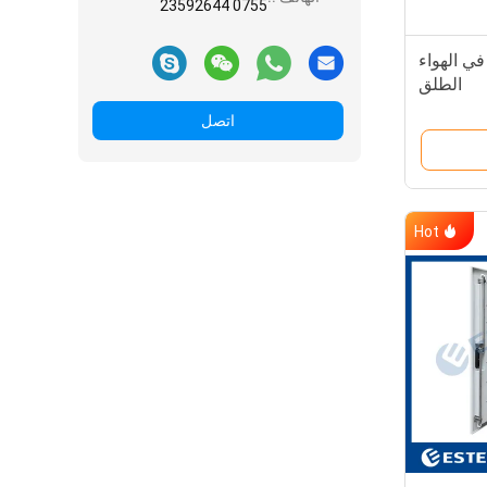
0755 23592644
 في الهواء
الطلق
اتصل
Hot