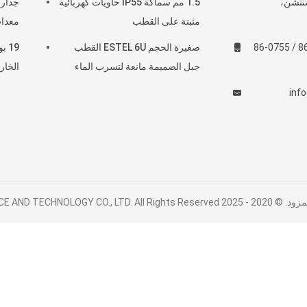
نتشن،
1.5 مم سماكة IP55 حاويات كهربائية
مثبتة على القطب
معدات
86-13752765943 / 86-0755
صغيرة الحجم ESTEL 6U القطب
جبل الضميمة مانعة لتسرب الماء
الخار
inf
TIANJIN ESTEL ELECTRONI.