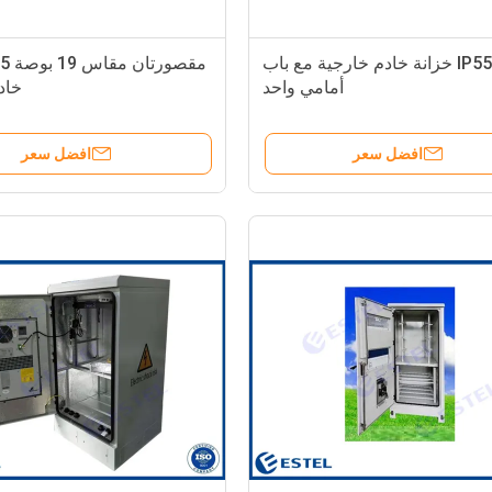
IP55 32U خزانة خادم خارجية مع باب
أمامي واحد
خاد
افضل سعر
افضل سعر