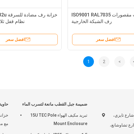
ثلاث مقصورات ISO9001 RAL7035
رف الشبكة الخارجية
نظام قفل ثلا
افضل سعر
افضل سعر
1
2
>
ضميمة جبل القطب مانعة لتسرب الماء
حاوية
3، رقم 111، شارع تايزي،
تبريد مكيف الهواء 15U TEC Pole
خزانة
Mount Enclosure
مع مع
رع تشاوشانغ،