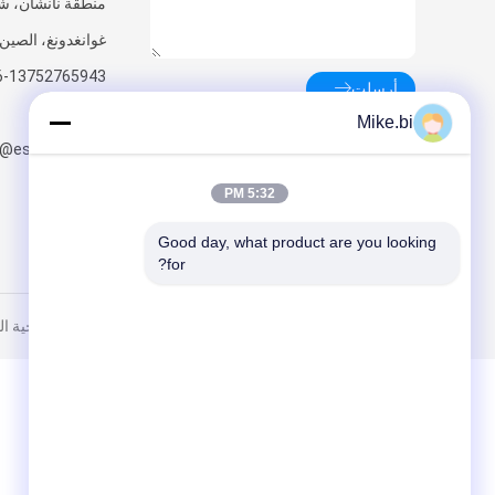
منطقة نانشان، ش
غوانغدونغ، الصين
أرسلت
23592644
Mike.bi
o@estel.com.cn
5:32 PM
Good day, what product are you looking 
for?
الصين جيّد جودة حاوية اتصالات خارجية المزود. © 2020 - 2025 C SCIENCE AND TECHNOLOGY CO., LTD. All Rights Reserved