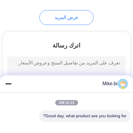
22
عرض المزيد
مكيف الهواء مجلس
الوزراء في الهواء
الطلق
اترك رسالة
12
Mike.bi
وحدة المراقبة البيئية
11:15 AM
Good day, what product are you looking for?
فئات شعبية
جميع