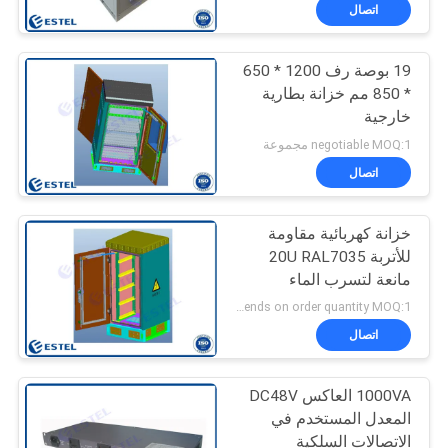
اتصال
مراقبة
19 بوصة رف 1200 * 650
الجودة
26
* 850 مم خزانة بطارية
خارجية
ضميمة جبل القطب
اتصل
negotiable MOQ:1 مجموعة
مانعة لتسرب الماء
بنا
اتصال
خزانة كهربائية مقاومة
أخبار
للأتربة 20U RAL7035
مانعة لتسرب الماء
16
اطلب
Depends on order quantity MOQ:1 مجموعة
ضميمة الجدار في
اقتباس
اتصال
الهواء الطلق
1000VA العاكس DC48V
خريطة
المعدل المستخدم في
الموقع
الاتصالات السلكية