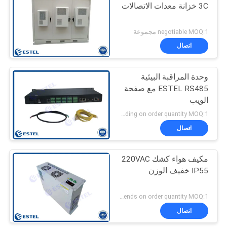
3C خزانة معدات الاتصالات
19
negotiable MOQ:1 مجموعة
اتصال
خزانة كهربائية خارجية
وحدة المراقبة البيئية
ESTEL RS485 مع صفحة
الويب
Depending on order quantity MOQ:1 مجموعة
اتصال
18
المبادل الحراري
مكيف هواء كشك 220VAC
IP55 خفيف الوزن
الضميمة
Depends on order quantity MOQ:1 مجموعة
اتصال