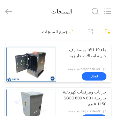
ELECTRONIC
SCIENCE
AND
المنتجات
TECHNOLOGY
CO.,
LTD.
All
منزل،
Rights
177
Reserved.
جميع المنتجات
بيت
حاوية اتصالات خارجية
ماء 16U 19 بوصة رف
منتجات
حاوية اتصالات خارجية
معلومات
negotiable MOQ:1 مجموعة
عنا
اتصال
36
ضميمة اتصالات مانعة
خزانات ومرفقات كهربائية
جولة
خارجية SGCC 800 × 801
في
لتسرب الماء
× 1150 مم
المعمل
negotiable MOQ:1 مجموعة