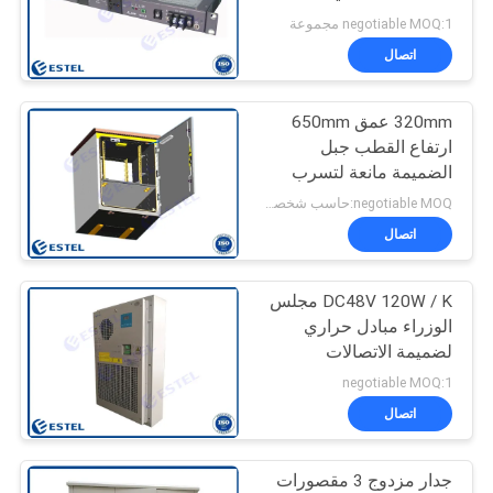
واللاسلكية
negotiable MOQ:1 مجموعة
PRIVACY
اتصال
41
POLICY
مجلس الوزراء
320mm عمق 650mm
ارتفاع القطب جبل
للاتصالات في الهواء
الضميمة مانعة لتسرب
الماء
الطلق
negotiable MOQ:حاسب شخصي 1
اتصال
DC48V 120W / K مجلس
18
الوزراء مبادل حراري
لضميمة الاتصالات
خزانة بطارية خارجية
negotiable MOQ:1
اتصال
جدار مزدوج 3 مقصورات