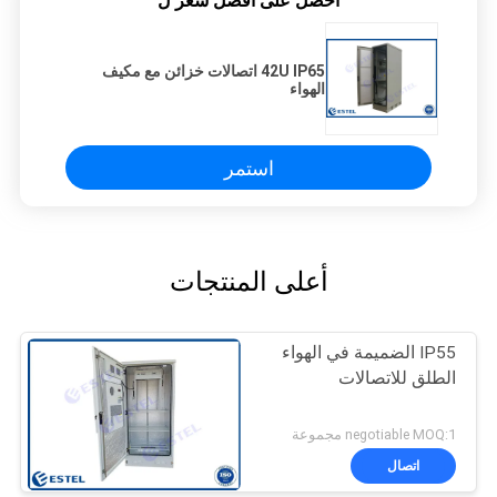
احصل على افضل سعر ل
42U IP65 اتصالات خزائن مع مكيف
الهواء
استمر
أعلى المنتجات
IP55 الضميمة في الهواء
الطلق للاتصالات
negotiable MOQ:1 مجموعة
اتصال