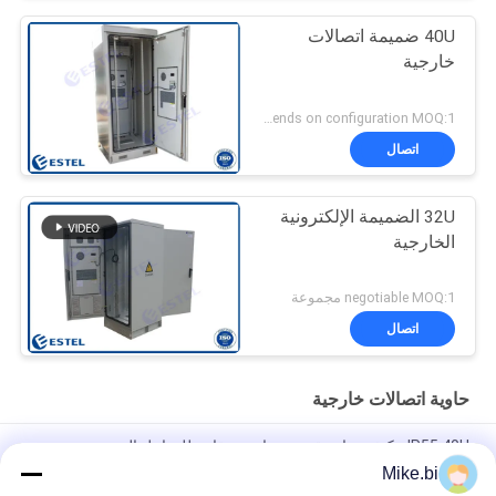
40U ضميمة اتصالات
خارجية
Depends on configuration MOQ:1 مجموعة
اتصال
32U الضميمة الإلكترونية
الخارجية
negotiable MOQ:1 مجموعة
اتصال
حاوية اتصالات خارجية
IP55 40U مكيف هواء مقصورة واحدة مقاوم للعوامل الجوية
Mike.bi
1000 مم 16U في الهواء الطلق حاوية اتصالات مانعة لتسرب الماء