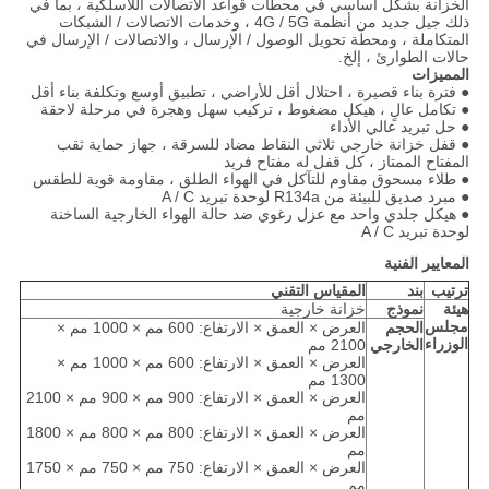
الخزانة بشكل أساسي في محطات قواعد الاتصالات اللاسلكية ، بما في
ذلك جيل جديد من أنظمة 4G / 5G ، وخدمات الاتصالات / الشبكات
المتكاملة ، ومحطة تحويل الوصول / الإرسال ، والاتصالات / الإرسال في
حالات الطوارئ ، إلخ.
المميزات
● فترة بناء قصيرة ، احتلال أقل للأراضي ، تطبيق أوسع وتكلفة بناء أقل
● تكامل عالٍ ، هيكل مضغوط ، تركيب سهل وهجرة في مرحلة لاحقة
● حل تبريد عالي الأداء
● قفل خزانة خارجي ثلاثي النقاط مضاد للسرقة ، جهاز حماية ثقب
المفتاح الممتاز ، كل قفل له مفتاح فريد
● طلاء مسحوق مقاوم للتآكل في الهواء الطلق ، مقاومة قوية للطقس
● مبرد صديق للبيئة من R134a لوحدة تبريد A / C
● هيكل جلدي واحد مع عزل رغوي ضد حالة الهواء الخارجية الساخنة
لوحدة تبريد A / C
المعايير الفنية
ترتيب
بند
المقياس التقني
هيئة
نموذج
خزانة خارجية
مجلس
الحجم
العرض × العمق × الارتفاع: 600 مم × 1000 مم ×
الوزراء
الخارجي
2100 مم
العرض × العمق × الارتفاع: 600 مم × 1000 مم ×
1300 مم
العرض × العمق × الارتفاع: 900 مم × 900 مم × 2100
مم
العرض × العمق × الارتفاع: 800 مم × 800 مم × 1800
مم
العرض × العمق × الارتفاع: 750 مم × 750 مم × 1750
مم