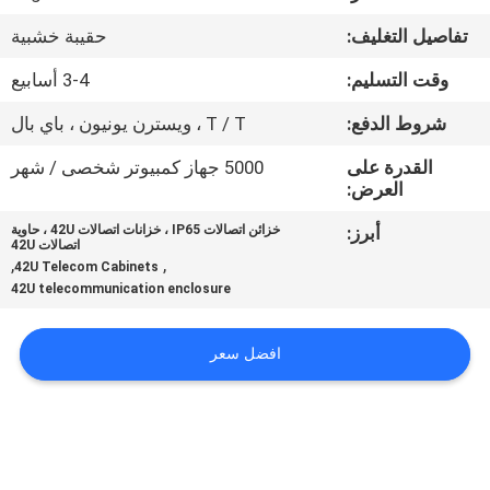
تفاصيل التغليف:
حقيبة خشبية
مراقبة
وقت التسليم:
3-4 أسابيع
الجودة
شروط الدفع:
T / T ، ويسترن يونيون ، باي بال
اتصل
القدرة على
5000 جهاز كمبيوتر شخصى / شهر
العرض:
بنا
أبرز:
خزائن اتصالات IP65 ، خزانات اتصالات 42U ، حاوية
اتصالات 42U
أخبار
,
,
42U Telecom Cabinets
42U telecommunication enclosure
اطلب
افضل سعر
اقتباس
خريطة
الموقع