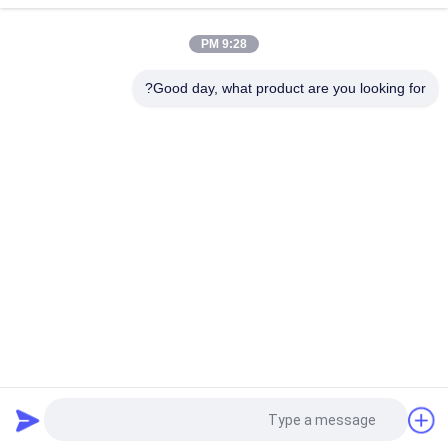
صندوق إلكترونيات
9:28 PM
IP55 DDF خزانة كهربائية خارجية مقاومة لتسرب الماء 1500 واط
AC220V
Good day, what product are you looking for?
فئات شعبية
جميع
ضميمة اتصالات مانعة 
حاوية اتصالات خارجية
لتسرب الماء
ضميمة الجدار في 
ضميمة جبل القطب 
الهواء الطلق
مانعة لتسرب الماء
مجلس الوزراء 
خزانة بطارية خارجية
للاتصالات في الهواء 
الطلق
المبادل الحراري 
خزانة كهربائية خارجية
الضميمة
طلب اقتباس