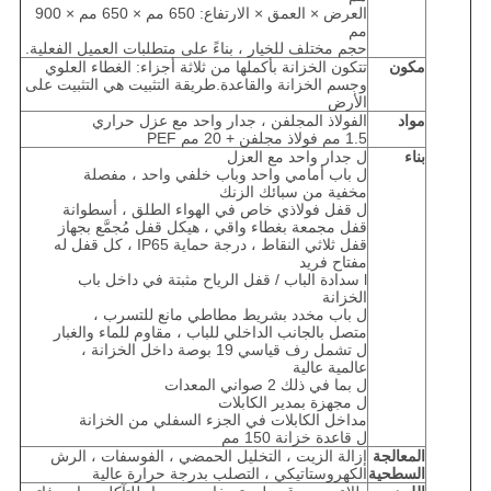
العرض × العمق × الارتفاع: 650 مم × 650 مم × 900
مم
حجم مختلف للخيار ، بناءً على متطلبات العميل الفعلية.
مكون
تتكون الخزانة بأكملها من ثلاثة أجزاء: الغطاء العلوي
وجسم الخزانة والقاعدة.طريقة التثبيت هي التثبيت على
الأرض
مواد
الفولاذ المجلفن ، جدار واحد مع عزل حراري
1.5 مم فولاذ مجلفن + 20 مم PEF
بناء
ل جدار واحد مع العزل
ل باب أمامي واحد وباب خلفي واحد ، مفصلة
مخفية من سبائك الزنك
ل قفل فولاذي خاص في الهواء الطلق ، أسطوانة
قفل مجمعة بغطاء واقي ، هيكل قفل مُجمَّع بجهاز
قفل ثلاثي النقاط ، درجة حماية IP65 ، كل قفل له
مفتاح فريد
l سدادة الباب / قفل الرياح مثبتة في داخل باب
الخزانة
ل باب مخدد بشريط مطاطي مانع للتسرب ،
متصل بالجانب الداخلي للباب ، مقاوم للماء والغبار
ل تشمل رف قياسي 19 بوصة داخل الخزانة ،
عالمية عالية
ل بما في ذلك 2 صواني المعدات
ل مجهزة بمدير الكابلات
مداخل الكابلات في الجزء السفلي من الخزانة
ل قاعدة خزانة 150 مم
المعالجة
إزالة الزيت ، التخليل الحمضي ، الفوسفات ، الرش
السطحية
الكهروستاتيكي ، التصلب بدرجة حرارة عالية