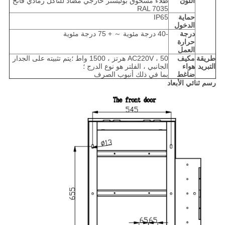
اللون
طلاء مسحوق بوليستر خارجي مضاد للتآكل رمادي فاتح
RAL 7035
حماية
IP65
الدخول
درجة
-40 درجة مئوية ～ + 75 درجة مئوية
حرارة
العمل
طريقة
مكيف
AC220V ، 50 هرتز ، 1500 واط ؛يتم تثبيته على الجدار
التبريد
هواء
الجانبي ، الفلتر هو نوع الدرج ؛
ضاغط
بما في ذلك أنبوب الصرف
رسم ثنائي الأبعاد