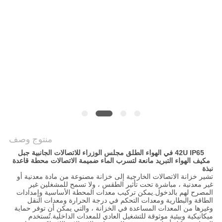
PRIVACY
POLICY
منتوج وصف
42U IP65 في الهواء الطلق مجلس الوزراء للاتصالات الجانبية جبل
مكيف الهواء التبريد مانعة لتسرب الماء ضميمة الاتصالات محطة قاعدة
نبذة
تشير خزانة الاتصالات الخارجية إلى خزانة مصنوعة من مادة معدنية أو
غير معدنية ، مباشرة تحت تأثير الطقس ، ولا تسمح للمشغلين غير
المصرح لهم بالدخول.يمكن تركيب معدات المحطة الأساسية وإمدادات
الطاقة والبطارية ومعدات التحكم في درجة الحرارة ومعدات النقل
وغيرها من المعدات المساعدة في الخزانة ، والتي يمكن أن توفر حماية
ميكانيكية وبيئية موثوقة للتشغيل العادي للمعدات الداخلية.تُستخدم