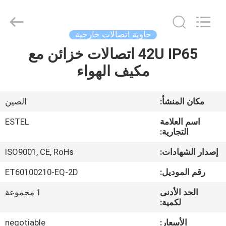
ELECTRONIC
SCIENCE
AND
TECHNOLOGY
CO.,
حاوية اتصالات خارجية
LTD.
All
42U IP65 اتصالات خزائن مع
منزل،
Rights
Reserved.
مكيف الهواء
بيت
منتجات
مكان المنشأ:
الصين
اسم العلامة
ESTEL
معلومات
التجارية:
عنا
إصدار الشهادات:
ISO9001, CE, RoHs
رقم الموديل:
ET60100210-EQ-2D
جولة
الحد الأدنى
1 مجموعة
في
لكمية:
المعمل
الأسعار:
negotiable