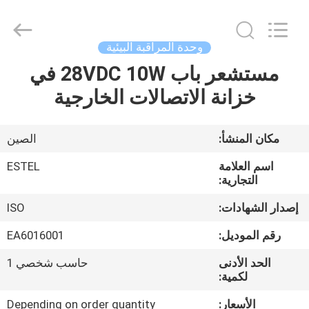
ELECTRONIC
SCIENCE
AND
TECHNOLOGY
CO.,
وحدة المراقبة البيئية
LTD.
All
مستشعر باب 28VDC 10W في
منزل،
Rights
Reserved.
خزانة الاتصالات الخارجية
بيت
منتجات
مكان المنشأ:
الصين
اسم العلامة
ESTEL
معلومات
التجارية:
عنا
إصدار الشهادات:
ISO
رقم الموديل:
EA6016001
جولة
الحد الأدنى
حاسب شخصي 1
في
لكمية:
المعمل
الأسعار:
Depending on order quantity