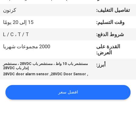
تفاصيل التغليف:
كرتون
مراقبة
وقت التسليم:
15 إلى 20 يومًا
الجودة
شروط الدفع:
L / C ، T / T
اتصل
القدرة على
2000 مجموعات شهريا
العرض:
بنا
أبرز:
مستشعر باب 10 واط ، مستشعر باب 28VDC ، مستشعر
إنذار باب 28VDC
أخبار
,
,
28VDC door alarm sensor
28VDC Door Sensor
اطلب
افضل سعر
اقتباس
خريطة
الموقع