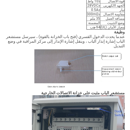
قوة الاتصال
≤10 واط
الجهد االكهربى
≤28VDC
تيار
≤0.5A
مقاومة الاتصال
≤300mΩ
مسافة العمل
35 ملم
وضع التثبيت
المضمنة
معيار الأمان (UL)
94-هب
وظيفة
عندما يحدث الدخول القسري (فتح باب الخزانة بالقوة) ، سيرسل مستشعر
الباب إشارة إنذار الباب ، وينقل إشارة الإنذار إلى مركز المراقبة في وضع
التبديل.
مستشعر الباب مثبت على خزانة الاتصالات الخارجية