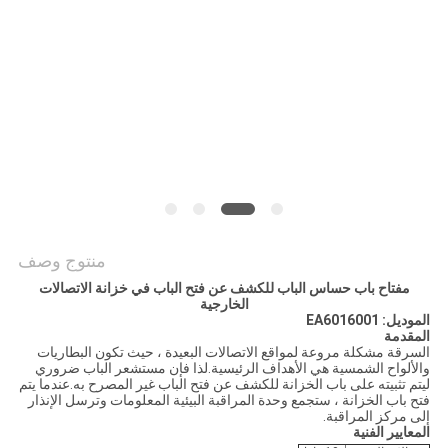
PRIVACY
POLICY
منتوج وصف
مفتاح باب حساس الباب للكشف عن فتح الباب في خزانة الاتصالات
الخارجية
الموديل: EA6016001
المقدمة
السرقة مشكلة مروعة لمواقع الاتصالات البعيدة ، حيث تكون البطاريات
والألواح الشمسية هي الأهداف الرئيسية.لذا فإن مستشعر الباب ضروري
ليتم تثبيته على باب الخزانة للكشف عن فتح الباب غير المصرح به.عندما يتم
فتح باب الخزانة ، ستجمع وحدة المراقبة البيئية المعلومات وترسل الإنذار
إلى مركز المراقبة.
المعايير الفنية