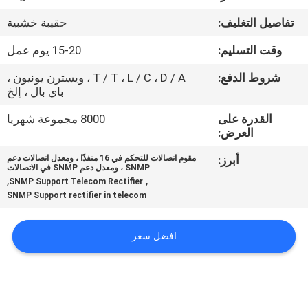
تفاصيل التغليف:
حقيبة خشبية
مراقبة
وقت التسليم:
15-20 يوم عمل
الجودة
شروط الدفع:
T / T ، L / C ، D / A ، ويسترن يونيون ،
باي بال ، إلخ
اتصل
القدرة على
8000 مجموعة شهريا
بنا
العرض:
أبرز:
مقوم اتصالات للتحكم في 16 منفذًا ، ومعدل اتصالات دعم
أخبار
SNMP ، ومعدل دعم SNMP في الاتصالات
,
,
SNMP Support Telecom Rectifier
SNMP Support rectifier in telecom
اطلب
اقتباس
افضل سعر
خريطة
الموقع