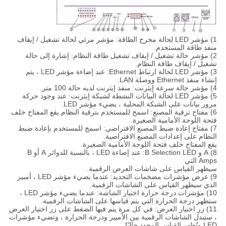
1) مؤشر LED لحالة مخرج الطاقة: مؤشر مرئي لحالة تشغيل / إيقاف
منفذ طاقة المستخدم.
2) مؤشر حالة تشغيل / إيقاف تشغيل طاقة النظام: إشارة إلى حالة
تشغيل / إيقاف طاقة النظام.
3) مؤشر LED لحالة ارتباط Ethernet: عند إضاءة مؤشر LED ، يتم
إنشاء منفذ Ethernet ووصلة LAN.
4) مؤشر حالة سرعة إيثرنت: منفذ إيثرنت لديه حالة 100 متر.
5) مؤشر LED لحالة البيانات النشطة لشبكة إيثرنت: عند وجود حركة
مرور بيانات على الشبكة المحلية ، يضيء مؤشر LED.
6) مفتاح ترقية المصنع: اسمح للمستخدم بترقية النظام.يقع المفتاح خلف
فتحة اللوحة الأمامية الصغيرة.
7) مفتاح إعادة ضبط المصنع الافتراضي: اسمح للمستخدم بإعادة ضبط
النظام على إعدادات المصنع الافتراضية.
يقع المفتاح خلف فتحة اللوحة الأمامية الصغيرة.
8) A و B Selection LED: عند إضاءة LED ، بالنسبة للدوائر A أو B
Amps التي
سيظهر القياس على شاشات العرض الرقمية.
9) عرض مؤشرات مضخمات التحديد: عندما يضيء مؤشر LED ، أمبير
الذي سيظهر القياس على الشاشات الرقمية.
10) مؤشرات درجة حرارة اختيار الشاشة: عندما يضيء مؤشر LED ،
ستظهر درجة الحرارة التي يتم قياسها على الشاشات الرقمية.
11) زر اختيار العرض: في كل مرة يتم فيها الضغط على زر اختيار العرض
، ستبدل الشاشات الرقمية بين الأمبير ودرجة الحرارة ، وتضيء مؤشرات
LED وتُظهر القياس المحدد حاليًا.