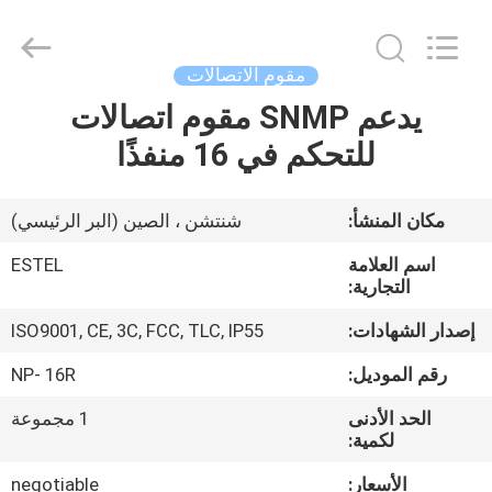
ELECTRONIC
SCIENCE
AND
TECHNOLOGY
CO.,
مقوم الاتصالات
LTD.
All
يدعم SNMP مقوم اتصالات
منزل،
Rights
Reserved.
للتحكم في 16 منفذًا
بيت
منتجات
مكان المنشأ:
شنتشن ، الصين (البر الرئيسي)
اسم العلامة
ESTEL
معلومات
التجارية:
عنا
إصدار الشهادات:
ISO9001, CE, 3C, FCC, TLC, IP55
رقم الموديل:
NP- 16R
جولة
الحد الأدنى
1 مجموعة
في
لكمية:
المعمل
الأسعار:
negotiable