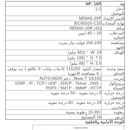
بند
16R
NP-
أدخل
1-2
التوصيل
قابس الإمداد
NEMA5-20P
نهاية المعدات
IEC60320-C20
منافذ
(16) NEMA5-20R
المدخلات
20 ~ 40 امبير
الحالية
مساهمة
100-240 فولت تيار متردد
الجهد
الهيكل
W: 19 ＂(482 ملم)
D: 7.0 ＂(180 ملم)
H: 3.5 ＂(88 ملم)
منفذ وحدة
معدل الباود: 115200 ؛8 بتات بيانات ؛لا تكافؤ 1 بت توقف
التحكم
، لا مصافحة الأجهزة
إيثرنت
10/100 Base-T ، دعم AUTO-MDIX
بروتوكول
ICMP ، IP ، TCP / UDP ، DHCP ، Telnet ، DNS ،
الشبكة
POP3 / SMTP ، SNMP ، HTTP
درجة حرارة
0 درجة مئوية - 50 درجة مئوية
التشغيل
درجة حرارة
29 درجة مئوية - 60 درجة مئوية
التخزين
رطوبة
10-90٪ رطوبة نسبية
عرض
16 المصابيح
اللوحة الأمامية والخلفية