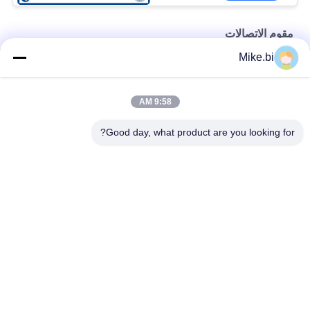
مقوم الاتصالات
Mike.bi
مقوم اتصالات 19 بوصة 220VAC مع وحدة مراقبة
مقوم 3200 واط 60 أمبير يستخدم في الاتصالات
9:58 AM
3KVA السلطة العاكس 110VAC مقوم الاتصالات المدخلات
Good day, what product are you looking for?
فئات شعبية
جميع
ضميمة اتصالات مانعة 
حاوية اتصالات خارجية
لتسرب الماء
ضميمة الجدار في 
ضميمة جبل القطب 
الهواء الطلق
مانعة لتسرب الماء
مجلس الوزراء 
خزانة بطارية خارجية
للاتصالات في الهواء 
الطلق