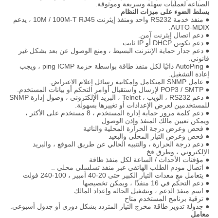
الصناعة لعمليات سهلة وسريعة وموثوقة.
يسلط الضوء على ميزات النظام
● منفذ خدمة RS232 واحد ومنفذ إيثرنت 10M / 100M-T RJ45 ، يدعم
AUTO-MDIX.
● دعم اتصال إيثرنت آمن.
● دعم تكوين DHCP أو IP ثابت.
● دعم جدار حماية الإنترنت البسيط ، ومنع الوصول عن بعد بشكل غير
قانوني.
● AutoPing ذاتيًا لكل منفذ طاقة بواسطة حزمة ping ICMP ، ويجب
إعادة التشغيل.
● عامل SNMP المتكامل وإمكانية رسائل إعلام الاعتراض.
● POP3 / SMTP لإرسال واستقبال أوامر التحكم أو بيانات المستخدم.
● دعم RS232 ، الويب ، Telnet ، البريد الإلكتروني ، وصول إدارة SNMP
للمستخدمين لعرض الإعدادات أو تغييرها بسهولة.
● دعم كلمة مرور حماية إدارة المستخدم ، 8 مستخدم على الأكثر ،
ويمكن تعيين مالك المنفذ وإذن الوصول
● فحص وعرض درجة الحرارة المحلية والنائية
● فحص وعرض التيار المحلي والبعيد
● دعم درجة الحرارة ، والتنبيه الحالي عن طريق الموقع ، والبريد
الإلكتروني ، وطرق فخ
● مؤقتات الأحداث / الساعة لكل منفذ طاقة
● اتصال مودم الطلب الهاتفي عبر منفذ تسلسلي محلي ..
● يتعامل مع معدات التيار الكبير حتى 20-40 أمبير ، 100-240 فولت
● دعم التحكم في 16 منفذًا ، ويمكن تخصيصها
● اسم منفذ الدعم ، وتشغيل الحالة وإعداد المالك
● ترقية برنامج المستخدم متاح
● جدولة تدوير طاقة مخرج التيار المتردد بشكل دوري أو جدول أسبوعي.
معامل