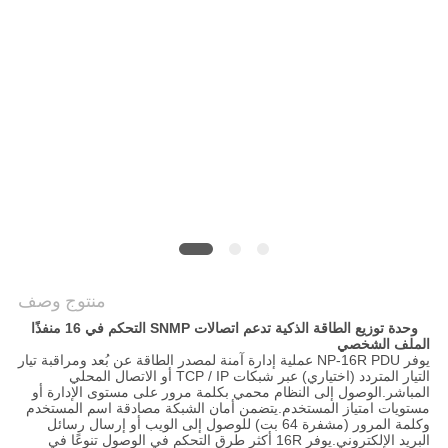
PRIVACY
POLICY
منتوج وصف
وحدة توزيع الطاقة الذكية تدعم اتصالات SNMP التحكم في 16 منفذًا
الملف الشخصي
يوفر NP-16R PDU عملية إدارة آمنة لمصدر الطاقة عن بُعد ومراقبة تيار
التيار المتردد (اختياري) عبر شبكات TCP / IP أو الاتصال المحلي
المباشر.الوصول إلى النظام محمي بكلمة مرور على مستوى الإدارة أو
مستويات امتياز المستخدم.يتضمن أمان الشبكة مصادقة اسم المستخدم
وكلمة المرور (مشفرة 64 بت) للوصول إلى الويب أو إرسال رسائل
البريد الإلكتروني.يوفر 16R أكثر طرق التحكم في الوصول تنوعًا في