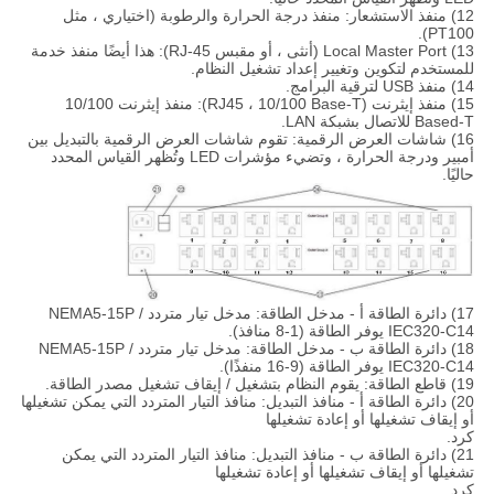
12) منفذ الاستشعار: منفذ درجة الحرارة والرطوبة (اختياري ، مثل
PT100).
13) Local Master Port (أنثى ، أو مقبس RJ-45): هذا أيضًا منفذ خدمة
للمستخدم لتكوين وتغيير إعداد تشغيل النظام.
14) منفذ USB لترقية البرامج.
15) منفذ إيثرنت (RJ45 ، 10/100 Base-T): منفذ إيثرنت 10/100
Based-T للاتصال بشبكة LAN.
16) شاشات العرض الرقمية: تقوم شاشات العرض الرقمية بالتبديل بين
أمبير ودرجة الحرارة ، وتضيء مؤشرات LED وتُظهر القياس المحدد
حاليًا.
17) دائرة الطاقة أ - مدخل الطاقة: مدخل تيار متردد NEMA5-15P /
IEC320-C14 يوفر الطاقة (1-8 منافذ).
18) دائرة الطاقة ب - مدخل الطاقة: مدخل تيار متردد NEMA5-15P /
IEC320-C14 يوفر الطاقة (9-16 منفذًا).
19) قاطع الطاقة: يقوم النظام بتشغيل / إيقاف تشغيل مصدر الطاقة.
20) دائرة الطاقة أ - منافذ التبديل: منافذ التيار المتردد التي يمكن تشغيلها
أو إيقاف تشغيلها أو إعادة تشغيلها
كرد.
21) دائرة الطاقة ب - منافذ التبديل: منافذ التيار المتردد التي يمكن
تشغيلها أو إيقاف تشغيلها أو إعادة تشغيلها
كرد