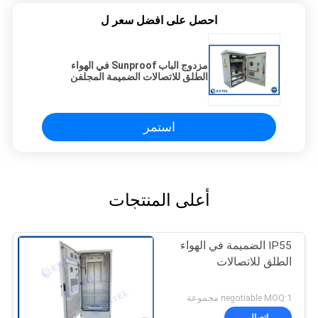
احصل على افضل سعر ل
مزدوج الباب Sunproof في الهواء
الطلق للاتصالات الضميمة المجلفن
الصلب غير نافذ للمطر
استمر
أعلى المنتجات
IP55 الضميمة في الهواء
الطلق للاتصالات
negotiable MOQ:1 مجموعة
اتصال