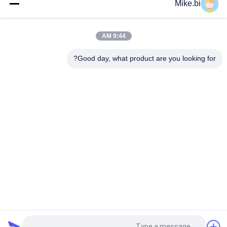
Mike.bi
1000 مم 16U في الهواء الطلق حاوية اتصالات مانعة لتسرب الماء
صندوق إلكترونيات
9:44 AM
IP55 DDF خزانة كهربائية خارجية مقاومة لتسرب الماء 1500 واط
AC220V
Good day, what product are you looking for?
فئات شعبية
جميع
ضميمة اتصالات مانعة 
حاوية اتصالات خارجية
لتسرب الماء
ضميمة الجدار في 
ضميمة جبل القطب 
الهواء الطلق
مانعة لتسرب الماء
مجلس الوزراء 
خزانة بطارية خارجية
للاتصالات في الهواء 
الطلق
المبادل الحراري 
خزانة كهربائية خارجية
الضميمة