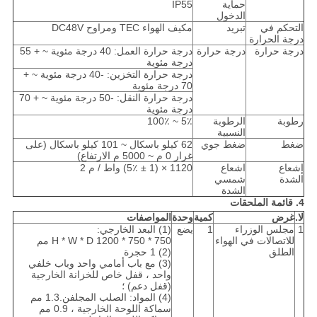
حماية
IP55
الدخول
التحكم في
تبريد
مكيف الهواء TEC ومراوح DC48V
درجة الحرارة
درجة حرارة
درجة حرارة
درجة حرارة العمل: 40 درجة مئوية ~ + 55
درجة مئوية
درجة حرارة التخزين: -40 درجة مئوية ~ +
70 درجة مئوية
درجة حرارة النقل: -50 درجة مئوية ~ + 70
درجة مئوية
رطوبة
الرطوبة
5٪ ~ 100٪
النسبية
ضغط
ضغط جوي
62 كيلو باسكال ~ 101 كيلو باسكال (على
غرار 0 م ~ 5000 م الارتفاع)
إشعاع
اشعاع
1120 × (1 ± 5٪) واط / م 2
الشدة
شمسي
الشدة
4. قائمة الملحقات
لا.
غرض
كمية
وحدة
المواصفات
1
مجلس الوزراء
1
يضع
(1) البعد الخارجي:
للاتصالات في الهواء
H * W * D 1200 * 750 * 750 مم
الطلق
(2) 1 حجرة
(3) مع باب أمامي واحد وباب خلفي
واحد ، قفل خاص للخزانة الخارجية
(قفل دعم) ؛
(4) المواد: الصلب المجلفن.1.3 مم
سماكة اللوحة الخارجية ، 0.9 مم