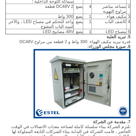
سماكة اللوحة الداخلية ؛
2
مساعد مباشر
4
يضع
DC48V 2 قطعة
مراوح التهوية
3
مكيف هواء
1
يضع
300 واط
4
كاشف الباب
1
يضع
واحد للتحكم في مصباح LED ، والآخر
لتنبيه الباب المفتوح
5
مصباح LED
1
يضع
48V مصابيح LED
5. تبريد العلبة
قدرة تبريد مكيف الهواء: 300 واط و 2 قطعة من مراوح DC48V
6. صورة مجلس الوزراء:
7. مقدمة عن الشركة
تلتزم الشركة ببناء سلسلة كاملة لصناعة معدات الاتصالات.في الوقت
الحاضر ، قامت الشركة في البداية ببناء الشركات التابعة المملوكة لها