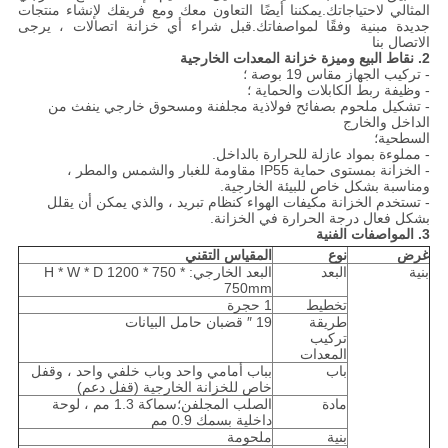
المثالي لاحتياجاتك.يمكننا أيضًا التعاون معك ومع فريقك لإنشاء منتجات
جديدة مبنية وفقًا لمواصفاتك.قبل شراء أي خزانة اتصالات ، يرجى
الاتصال بنا
2. نقاط البيع وميزة
خزانة المعدات الخارجية
- تركيب الجهاز مقاس 19 بوصة ؛
- وظيفة ربط الكابلات والحماية ؛
- تشكيل ملحوم بصفائح فولاذية مجلفنة ومسحوق خارجي ينفث من
الداخل والخارج
السطحية؛
- مملوءة بمواد عازلة للحرارة بالداخل.
- الخزانة بمستوى حماية IP55 مقاومة للغبار والشمس والمطر ،
ومناسبة بشكل خاص للبيئة الخارجية.
- تستخدم الخزانة مكيفات الهواء كنظام تبريد ، والذي يمكن أن يقلل
بشكل فعال درجة الحرارة في الخزانة.
3. المواصفات الفنية
غرض
نوع
المقياس التقني
بنية
البعد
البعد الخارجي: H * W * D 1200 * 750 *
750mm
تخطيط
1 حجرة
طريقة
19 ″ قضبان حامل البيانات
تركيب
المعدات
باب
بباب أمامي واحد وباب خلفي واحد ، وقفل
خاص للخزانة الخارجية (قفل دعم)
مادة
الصلب المجلفن؛سماكة 1.3 مم ، لوحة
داخلية بسمك 0.9 مم
بنية
ملحومة