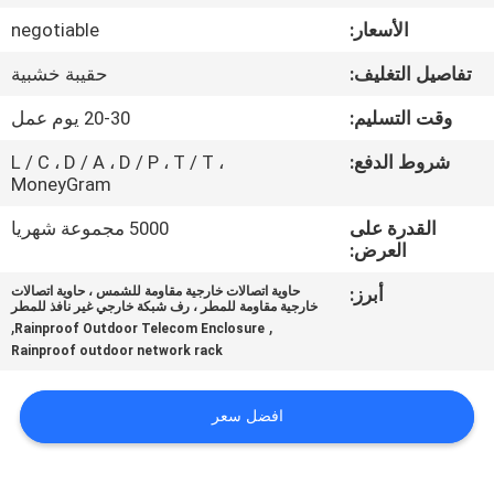
الأسعار:
negotiable
مراقبة
تفاصيل التغليف:
حقيبة خشبية
الجودة
وقت التسليم:
20-30 يوم عمل
اتصل
شروط الدفع:
L / C ، D / A ، D / P ، T / T ،
MoneyGram
بنا
القدرة على
5000 مجموعة شهريا
العرض:
أخبار
أبرز:
حاوية اتصالات خارجية مقاومة للشمس ، حاوية اتصالات
خارجية مقاومة للمطر ، رف شبكة خارجي غير نافذ للمطر
,
,
Rainproof Outdoor Telecom Enclosure
اطلب
Rainproof outdoor network rack
اقتباس
افضل سعر
خريطة
الموقع