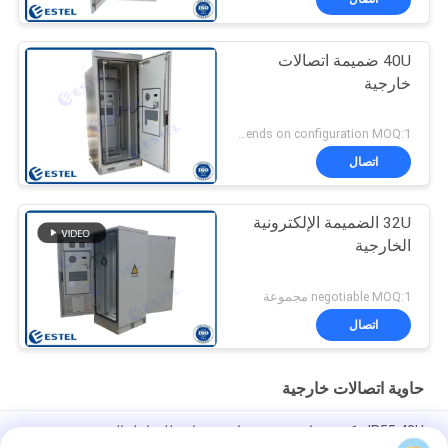
40U ضميمة اتصالات
خارجية
Depends on configuration MOQ:1 مجموعة
اتصال
32U الضميمة الإلكترونية
الخارجية
negotiable MOQ:1 مجموعة
اتصال
حاوية اتصالات خارجية
IP55 40U مكيف هواء مقصورة واحدة مقاوم للعوامل الجوية