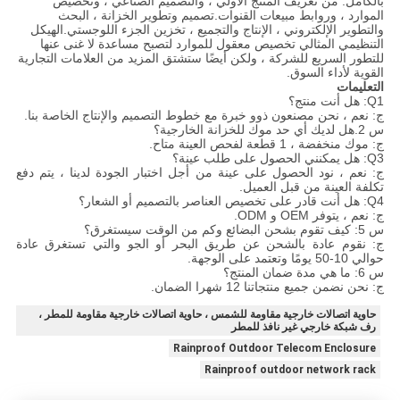
بالكامل: من تعريف المنتج الأولي ، والتصميم الصناعي ، وتخصيص
الموارد ، وروابط مبيعات القنوات.تصميم وتطوير الخزانة ، البحث
والتطوير الإلكتروني ، الإنتاج والتجميع ، تخزين الجزء اللوجستي.الهيكل
التنظيمي المثالي تخصيص معقول للموارد لتصبح مساعدة لا غنى عنها
للتطور السريع للشركة ، ولكن أيضًا ستشتق المزيد من العلامات التجارية
القوية لأداء السوق.
التعليمات
Q1: هل أنت منتج؟
ج: نعم ، نحن مصنعون ذوو خبرة مع خطوط التصميم والإنتاج الخاصة بنا.
س 2.هل لديك أي حد موك للخزانة الخارجية؟
ج: موك منخفضة ، 1 قطعة لفحص العينة متاح.
Q3: هل يمكنني الحصول على طلب عينة؟
ج: نعم ، نود الحصول على عينة من أجل اختبار الجودة لدينا ، يتم دفع
تكلفة العينة من قبل العميل.
Q4: هل أنت قادر على تخصيص العناصر بالتصميم أو الشعار؟
ج: نعم ، يتوفر OEM و ODM.
س 5: كيف تقوم بشحن البضائع وكم من الوقت سيستغرق؟
ج: نقوم عادة بالشحن عن طريق البحر أو الجو والتي تستغرق عادة
حوالي 10-50 يومًا وتعتمد على الوجهة.
س 6: ما هي مدة ضمان المنتج؟
ج: نحن نضمن جميع منتجاتنا 12 شهرا الضمان.
حاوية اتصالات خارجية مقاومة للشمس ، حاوية اتصالات خارجية مقاومة للمطر ،
رف شبكة خارجي غير نافذ للمطر
Rainproof Outdoor Telecom Enclosure
Rainproof outdoor network rack