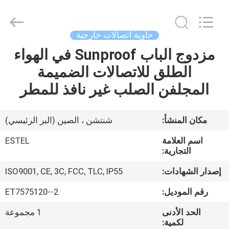
ELECTRONIC
SCIENCE
AND
TECHNOLOGY
CO.,
حاوية اتصالات خارجية
LTD.
All
مزدوج الباب Sunproof في الهواء
منزل،
Rights
Reserved.
الطلق للاتصالات الضميمة
بيت
المجلفن الصلب غير نافذ للمطر
منتجات
مكان المنشأ:
شنتشن ، الصين (البر الرئيسي)
معلومات
اسم العلامة
ESTEL
عنا
التجارية:
إصدار الشهادات:
ISO9001, CE, 3C, FCC, TLC, IP55
جولة
رقم الموديل:
ET7575120--2
في
الحد الأدنى
1 مجموعة
المعمل
لكمية: