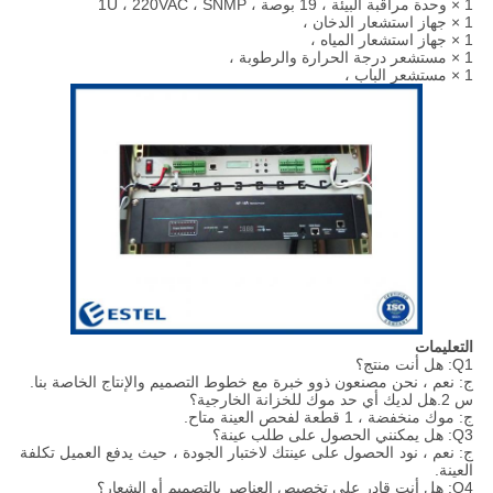
1 × وحدة مراقبة البيئة ، 19 بوصة ، 1U ، 220VAC ، SNMP
1 × جهاز استشعار الدخان ،
1 × جهاز استشعار المياه ،
1 × مستشعر درجة الحرارة والرطوبة ،
1 × مستشعر الباب ،
التعليمات
Q1: هل أنت منتج؟
ج: نعم ، نحن مصنعون ذوو خبرة مع خطوط التصميم والإنتاج الخاصة بنا.
س 2.هل لديك أي حد موك للخزانة الخارجية؟
ج: موك منخفضة ، 1 قطعة لفحص العينة متاح.
Q3: هل يمكنني الحصول على طلب عينة؟
ج: نعم ، نود الحصول على عينتك لاختبار الجودة ، حيث يدفع العميل تكلفة
العينة.
Q4: هل أنت قادر على تخصيص العناصر بالتصميم أو الشعار؟