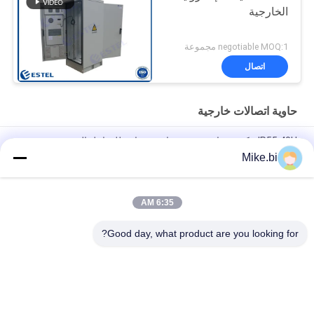
الخارجية
negotiable MOQ:1 مجموعة
اتصال
حاوية اتصالات خارجية
IP55 40U مكيف هواء مقصورة واحدة مقاوم للعوامل الجوية
Mike.bi
1000 مم 16U في الهواء الطلق حاوية اتصالات مانعة لتسرب الماء
صندوق إلكترونيات
6:35 AM
IP55 DDF خزانة كهربائية خارجية مقاومة لتسرب الماء 1500 واط
AC220V
Good day, what product are you looking for?
فئات شعبية
جميع
ضميمة اتصالات مانعة 
حاوية اتصالات خارجية