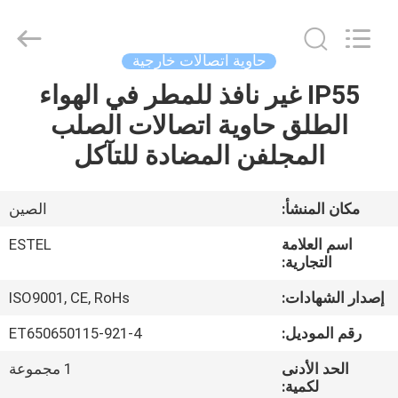
ELECTRONIC
SCIENCE
AND
TECHNOLOGY
CO.,
حاوية اتصالات خارجية
LTD.
All
IP55 غير نافذ للمطر في الهواء
منزل،
Rights
Reserved.
الطلق حاوية اتصالات الصلب
بيت
المجلفن المضادة للتآكل
منتجات
مكان المنشأ:
الصين
معلومات
اسم العلامة
ESTEL
عنا
التجارية:
إصدار الشهادات:
ISO9001, CE, RoHs
جولة
رقم الموديل:
ET650650115-921-4
في
الحد الأدنى
1 مجموعة
المعمل
لكمية: