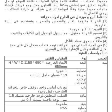
محدودًا للمعدات ، كطاقة قائمة بذاتها لتطبيقات طاقة الموقع أو حل
بطارية لتحقيق نمو إضافي.يمكننا أيضًا التعاون معك ومع فريقك لإنشاء
منتجات جديدة مبنية وفقًا لمواصفاتك.قبل شراء أي خزانة اتصالات ،
يرجى الاتصال بنا
2. نقاط البيع و
ميزة
ل
في الخارج
ادوات
خزانة
(1) الخزانة مقاومة للغبار والشمس والمطر ، وتستخدم في البيئة
الخارجية.
(2) التبريد: TEC والمروحة.
(3) تصميم الخزانة معقول ، مما يسهل الوصول إلى الكابلات والتثبيت
والتأريض.
(4) طلاء مسحوق مضاد للتآكل.
(5) في الجزء السفلي من الخزانة ، توجد فتحات مدخل كل على حدة
لكابل الطاقة وكابل الإشارة والكابل البصري.
3. المواصفات الفنية
العنصر
نوع
المقياس التقني
بنية
البعد
الأبعاد الخارجية: H * W * D 1150 * 650 *
650mm
تخطيط
1 حجرة
طريقة
19 ″ قضبان حامل البيانات
تركيب
المعدات
باب
مع باب أمامي واحد ، وقفل خاص للخزانة
الخارجية (قفل دعم)
مادة
الصلب المجلفن؛لوحة خارجية بسمك 1.5
مم ، لوحة داخلية بسمك 0.8 مم
بنية
ملحومة
حماية
IP55