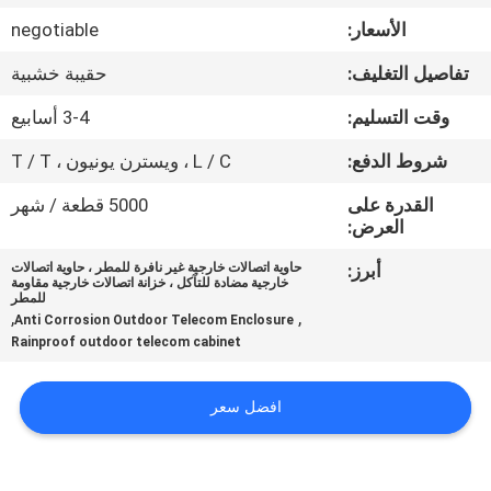
الأسعار:
negotiable
مراقبة
تفاصيل التغليف:
حقيبة خشبية
الجودة
وقت التسليم:
3-4 أسابيع
اتصل
شروط الدفع:
L / C ، ويسترن يونيون ، T / T
بنا
القدرة على
5000 قطعة / شهر
العرض:
أخبار
أبرز:
حاوية اتصالات خارجية غير نافرة للمطر ، حاوية اتصالات
خارجية مضادة للتآكل ، خزانة اتصالات خارجية مقاومة
للمطر
,
,
Anti Corrosion Outdoor Telecom Enclosure
اطلب
Rainproof outdoor telecom cabinet
اقتباس
افضل سعر
خريطة
الموقع