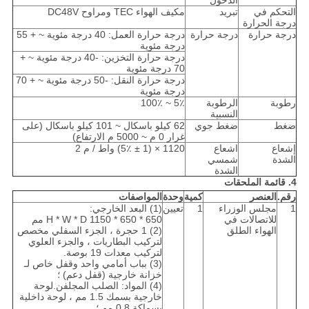
الدخول
التحكم في
تبريد
مكيف الهواء TEC ومراوح DC48V
درجة الحرارة
درجة حرارة
درجة حرارة
درجة حرارة العمل: 40 درجة مئوية ~ + 55
درجة مئوية
درجة حرارة التخزين: -40 درجة مئوية ~ +
70 درجة مئوية
درجة حرارة النقل: -50 درجة مئوية ~ + 70
درجة مئوية
رطوبة
الرطوبة
5٪ ~ 100٪
النسبية
ضغط
ضغط جوي
62 كيلو باسكال ~ 101 كيلو باسكال (على
غرار 0 م ~ 5000 م الارتفاع)
إشعاع
اشعاع
1120 × (1 ± 5٪) واط / م 2
الشدة
شمسي
الشدة
4. قائمة الملحقات
رقم.
العنصر
كمية
وحدة
المواصفات
1
مجلس الوزراء
1
تعيين
(1) البعد الخارجي:
للاتصالات في
H * W * D 1150 * 650 * 650 مم
الهواء الطلق
(2) 1 حجرة ، الجزء السفلي مخصص
لتركيب البطاريات ، والجزء العلوي
لتركيب معدات 19 بوصة.
(3) بباب أمامي واحد وقفل خاص لـ
خزانة خارجية (قفل دعم) ؛
(4) المواد: الصلب المجلفن.لوحة
خارجية بسمك 1.5 مم ، لوحة داخلية
بسماكة 0.8 مم ؛