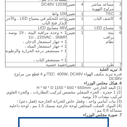
2
مساعد مباشر
4
تعيين
12038 DC48V
مراوح التهوية
3
TEC
1
تعيين
100 واط
4
كاشف الباب
1
تعيين
واحد للتحكم في مصباح LED ، والآخر
لإنذار فتح الباب
5
مصباح LED
1
تعيين
48V مصابيح LED
6
بيئة
1
تعيين
1 × وحدة مراقبة البيئة ، 19 بوصة ،
يراقب
1U ، 220VAC ، SNMP
نظام
1 × جهاز استشعار الدخان ،
1 × جهاز استشعار المياه ،
1 × مستشعر درجة الحرارة والرطوبة
،
1 × مستشعر الباب ،
7
طرد
1
تعيين
حقيبة خشبية
5. تبريد العلبة
قدرة تبريد مكيف الهواء TEC: 400W، DC48V؛و 4 قطع من مراوح
DC48V
6. هيكل مجلس الوزراء
(1) البعد الخارجي: H * W * D 1150 * 650 * 650mm
(2) 1 حجرة ، الجزء السفلي مخصص لتركيب البطاريات ، والجزء العلوي
لتركيب معدات 19 بوصة.
(3) بباب أمامي واحد ، وقفل خاص للخزانة الخارجية (قفل دعم) ؛
(4) المواد: الصلب المجلفن.لوحة خارجية بسمك 1.5 مم ، لوحة داخلية
بسماكة 0.8 مم ؛
7. صورة مجلس الوزراء