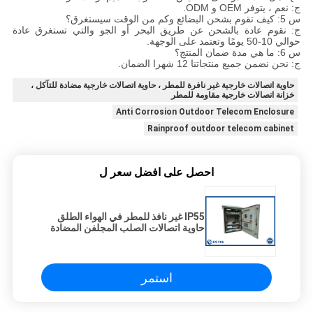
ج: نعم ، يتوفر OEM و ODM.
س 5: كيف تقوم بشحن البضائع وكم من الوقت سيستغرق؟
ج: نقوم عادة بالشحن عن طريق البحر أو الجو والتي تستغرق عادة
حوالي 10-50 يومًا وتعتمد على الوجهة.
س 6: ما هي مدة ضمان المنتج؟
ج: نحن نضمن جميع منتجاتنا 12 شهرا الضمان.
حاوية اتصالات خارجية غير نافرة للمطر ، حاوية اتصالات خارجية مضادة للتآكل ،
خزانة اتصالات خارجية مقاومة للمطر
Anti Corrosion Outdoor Telecom Enclosure
Rainproof outdoor telecom cabinet
احصل على افضل سعر ل
IP55 غير نافذ للمطر في الهواء الطلق
حاوية اتصالات الصلب المجلفن المضادة
للتآكل
استمر