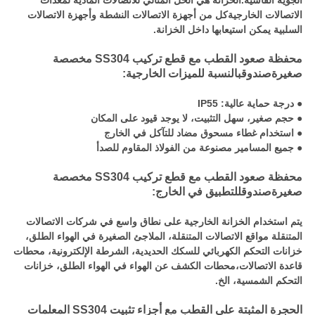
الجوية القاسية.الخزانة هي الحل المثالي للاتصالات المادية لمعدات
الاتصالات الخارجيةكل من أجهزة الاتصالات النشطة وأجهزة الاتصالات
السلبية يمكن استيعابها داخل الخزانة.
محفظة صعود القطب مع قطع تركيب SS304 مخصصة
صغيرة
صندوق
بالنسبة للميزات الخارجية:
● درجة حماية عالية: IP55
● حجم صغير، سهل التثبيت، لا يوجد قيود على المكان
● استخدام غطاء مسحوق مضاد للتآكل في الخارج
● جميع المسامير مصنوعة من الفولاذ المقاوم للصدأ
محفظة صعود القطب مع قطع تركيب SS304 مخصصة
صغيرة
صندوق
للتطبيق في الخارج:
يتم استخدام الخزانة الخارجية على نطاق واسع في شركات الاتصالات
المتنقلة مواقع الاتصالات المتنقلة، الملاجئ الصغيرة في الهواء الطلق،
خزانات التحكم الكهربائي للسكك الحديدية، الشرطة الإلكترونية، محطات
قاعدة الاتصالات،محطات الكشف عن الهواء في الهواء الطلق، خزانات
التحكم الشمسية، الخ.
الحجرة المثبتة على القطب مع أجزاء تثبيت SS304 المعلمات