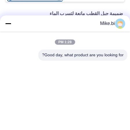
ضميمة جبل القطب مانعة لتسرب الماء
Mike.bi
الصلب IP55 19 بوصة رف القطب جبل الضميمة مانعة لتسرب الماء
خزانة إلكترونيات خارجية 17U RAL7035 ضد السرقة
1:28 PM
550 مم عمق 650 مم عرض القطب جبل الضميمة مانعة لتسرب الماء
Good day, what product are you looking for?
فئات شعبية
جميع
ضميمة اتصالات مانعة 
حاوية اتصالات خارجية
لتسرب الماء
ضميمة الجدار في 
ضميمة جبل القطب 
الهواء الطلق
مانعة لتسرب الماء
مجلس الوزراء 
خزانة بطارية خارجية
للاتصالات في الهواء 
الطلق