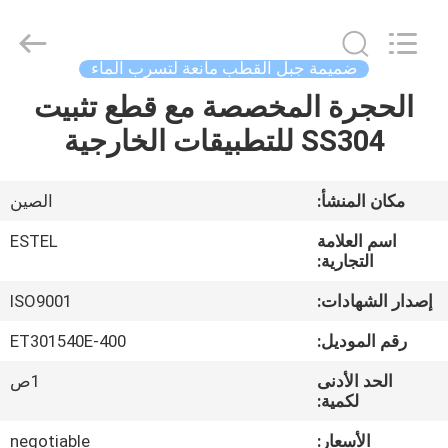
ELECTRONIC
SCIENCE
AND
TECHNOLOGY
CO.,
ضميمة جبل القطب مانعة لتسرب الماء
LTD.
All
الحجرة المخصصة مع قطع تثبيت
منزل،
Rights
Reserved.
SS304 للتطبيقات الخارجية
بيت
منتجات
مكان المنشأ:
الصين
اسم العلامة
ESTEL
معلومات
التجارية:
عنا
إصدار الشهادات:
ISO9001
رقم الموديل:
ET301540E-400
جولة
الحد الأدنى
1ص
في
لكمية:
المعمل
الأسعار:
negotiable