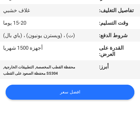
تفاصيل التغليف:
غلاف خشبي
مراقبة
وقت التسليم:
15-20 يوما
الجودة
شروط الدفع:
(ت) ، (ويسترن يونيون) ، (باي بال)
اتصل
القدرة على
أجهزة 1500 شهريا
العرض:
بنا
أبرز:
,
,
محفظة القطب المخصصة
التطبيقات الخارجية
SS304 محفظة الصعود على القطب
أخبار
افضل سعر
اطلب
اقتباس
خريطة
الموقع