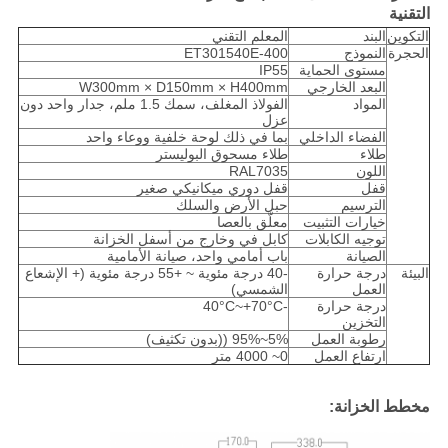
التقنية
التكوين
البند
المعلم التقني
الحجرة
النموذج
ET301540E-400
مستوى الحماية
IP55
البعد الخارجي
W300mm × D150mm × H400mm
المواد
الفولاذ المغلف، سمك 1.5 ملم، جدار واحد دون
عزل
الفضاء الداخلي
بما في ذلك لوحة خلفية ووعاء واحد
طلاء
طلاء مسحوق البوليستر
اللون
RAL7035
قفل
قفل دوري ميكانيكي صغير
الترسيم
حبل الأرض والسلك
خيارات التثبيت
معلّق بالعصا
توجيه الكابلات
كابل في وخارج من أسفل الخزانة
الصيانة
باب أمامي واحد، صيانة الأمامية
البيئة
درجة حرارة
-40 درجة مئوية ~ +55 درجة مئوية (+ الإشعاع
العمل
الشمسي)
درجة حرارة
-40°C~+70°C
التخزين
رطوبة العمل
5%~95% ((بدون تكثيف)
ارتفاع العمل
0~ 4000 متر
مخطط الخزانة: