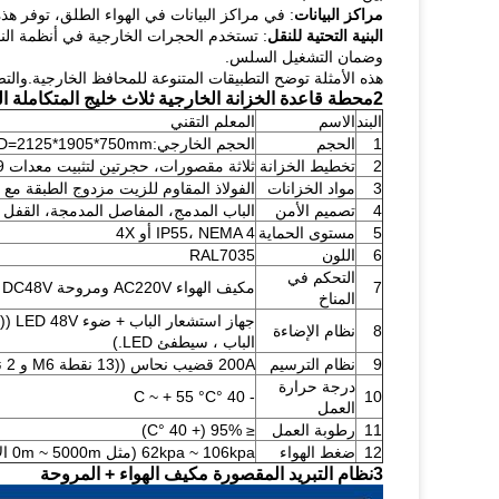
مراكز البيانات
: في مراكز البيانات في الهواء الطلق، توفر هذ
البنية التحتية للنقل
: تستخدم الحجرات الخارجية في أنظمة الن
وضمان التشغيل السلس.
هذه الأمثلة توضح التطبيقات المتنوعة للمحافظ الخارجية.وا
2محطة قاعدة الخزانة الخارجية ثلاث خليج المتكاملة المصلح التبريد والبطارية المعيار الفني
البند
الاسم
المعلم التقني
1
الحجم
الحجم الخارجي:H*W*D=2125*1905*750mm
2
تخطيط الخزانة
ثلاثة مقصورات، حجرتين لتثبيت معدات 19 بوصة / 23 بوصة، حجرة واحدة للبطارية الاحتياطية
3
مواد الخزانات
الفولاذ المقاوم للزيت مزدوج الطبقة مع ال
4
تصميم الأمن
الباب المدمج، المفاصل المدمجة، القفل الأمن
5
مستوى الحماية
IP55، NEMA 4 أو 4X
6
اللون
RAL7035
التحكم في
7
مكيف الهواء AC220V ومروحة DC48V
المناخ
8
نظام الإضاءة
الباب ، سيطفئ LED.)
9
نظام الترسيم
200A قضيب نحاس ((13 نقطة M6 و 2 نقطة M8)
درجة حرارة
- 40 °C ~ + 55 °C
10
العمل
11
رطوبة العمل
≤ 95% (+ 40 °C)
12
ضغط الهواء
62kpa ~ 106kpa (مثل 0m ~ 5000m الارتفاع)
3نظام التبريد المقصورة مكيف الهواء + المروحة