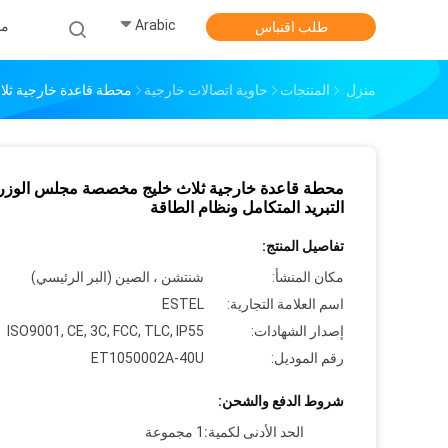
Arabic
من
طلب اقتباس
منزل
المنتجات
حاوية اتصالات خارجية
محطة قاعدة خارجية ثلا
محطة قاعدة خارجية ثلاث خليج مخصصة مجلس الوزرا
التبريد المتكامل ونظام الطاقة
تفاصيل المنتج:
مكان المنشأ:
شنتشن ، الصين (البر الرئيسي)
اسم العلامة التجارية:
ESTEL
إصدار الشهادات:
ISO9001, CE, 3C, FCC, TLC, IP55
رقم الموديل:
ET1050002A-40U
شروط الدفع والشحن:
الحد الأدنى لكمية:
1 مجموعة