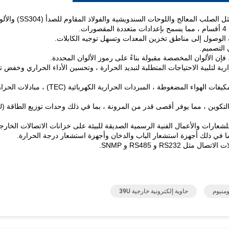
لمعالج واللوحات السندويشية والفولاذ المقاوم للصدأ (SS304) والألومنيوم.
ة الوصول إلى مناطق تخزين المعدات وتسهل توجيه الكابلات.
 التصميم.
ية لتلبية الاحتياجات المتطلبة لتبديد الحرارة ، وتحسين الأداء الحراري وخفض ت
حلول التبريد: يمكن اعتماد حلول تبريد مختلفة ، بما في ذلك مكيفات الهواء المضغوطة ، المبردات الحرارية الكهربائية (TEC) ، م
عارات والأعمال الفنية الرسمية الصديقة للبيئة على خزانات الاتصالات الخارجي
بما في ذلك أجهزة استشعار الباب والدخان وأجهزة استشعار درجة الحرارة.
RS23 و RS485 و SNMP.
ومنيوم
حاوية إلكترونية خارجية 39U