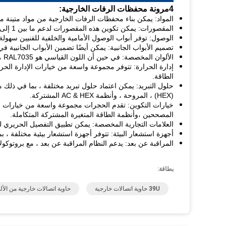
4مرونة محفظات الرفات الخارجية:
المواد: يمكن بناء محفظات الرفات الخارجية من مواد متينة مثل الصلب ا
المقصورات: يمكن تكوين هذه المقصورات لدعم ما بين 1 إلى 4 أقسام ، مما يسمح بإعدادات متعددة المقصورات.
الوصول: توفر أبواب الوصول الأمامية والخلفية للفنيين سهول
تصميم الأبواب الجانبية: يمكن أيضًا تضمين الأبواب الجانبية في
الألوان المخصصة: في حين أن اللون القياسي هو RAL7035 ، فإن الألوان المخصصة مقبولة بناءً على رموز الألوان المحددة.
إدارة الحرارة: تتوفر مجموعة واسعة من خيارات الإدارة الحرار
الطاقة.
(HEX) ، المروحة ، وأنظمة AC & HEX المشتركة.
المصححين ،وأنظمة الطاقة المتغيرة المشتركة المتكاملة.
العلامات التجارية المخصصة: يمكن تطبيق التفصيل الحريري للش
أجهزة استشعار البيئة: تتوفر أجهزة استشعار بيئية مختلفة ، 
المراقبة عن بعد: يدعم النظام المراقبة عن بعد ، مع بروتوكولات الاتصال مثل 2
بطاقة:
39U حاوية اتصالات خارجية
حاوية اتصالات خارجية من الأل