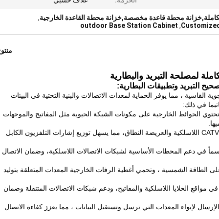
الحزمة:
غلاف خشبي
لمتكاملة,خزانة محطة قاعدة مخصصة,خزانة محطة القاعدة الخارجية
,
outdoor Base Station Cabinet
,
Customized
منتو
املة لمصلحة التبريد والبطارية
القاسية ، مما يوفر الحماية لمعدات الاتصالات والبنية التحتية في البيئات
بما في ذلك:
توي الحوائط الخارجية على مكونات الشبكة الحيوية مثل المفاتيح والموجهات
ها.
: هذه الحجرات تدعم شبكات CATV اللاسلكية والعريضة النطاق، مما يسهل توزيع إشارات التلفزيون الكابل
اسماً في دعم المحطات الأساسية لشبكات الاتصالات اللاسلكية، وضمان الاتصال
ة على الطاقة الشمسية ، وتحمي أغطية الرفات الخارجية المعدات المتعلقة بتوليد
في مواقع الخلايا اللاسلكية والمفاتيح، ودعم شبكات الاتصالات المتنقلة وضمان
رسال لإيواء المعدات التي ترسل وتستقبل البيانات ، مما يعزز كفاءة الاتصال