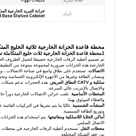
نظام التبريد:
مكيفات الهواء
خزانة التبريد الخارجية ا
إبراز:
 Base Station Cabinet
محطة قاعدة الخزانة الخارجية ثلاثية الخليج المتك
1محطة قاعدة الخزانة الخارجية ثلاث خليج المتكاملة تصحيح التبريد وتطبيقات البطارية:
تم تصميم أغطية الرفات الخارجية خصيصًا لتحمل الظروف الجوية 
الخارجية.هذه الخزانات ضرورية لمجموعة متنوعة من التطبيقات
الاتصالات
: تستخدم على نطاق واسع في صناعة الاتصالات ، وتح
ومصادر الطاقة وغيرها من الأجهزة الإلكترونية الحساسة وتحمي
سلكية و CATV النطاق العريض
والاتصال بالإنترنت عالي السرعة.
المحطات الأساسية
: تلعب خزائن الاتصالات الخارجية دوراً ح
والغطاء الموثوق بهما.
المنشآت الشمسية
: غالبًا ما يتم نشرها في التركيبات القائم
وتوزيع الطاقة الشمسية.
أماكن الخلايا اللاسلكية ومفاتيحها
: يتم استخدام هذه الخزانات 
الاتصال السلس.
محطات النقل
: تستخدم أغطية الرفات الخارجية في محطات الإ
بين عقد الشبكة المختلفة.