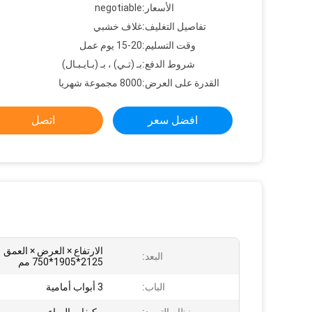
الأسعار:
negotiable
تفاصيل التغليف:
غلاف خشبي
وقت التسليم:
15-20 يوم عمل
شروط الدفع:
بـ (تـي) ، بـ (بـايـبـال)
القدرة على العرض:
8000 مجموعة شهريا
افضل سعر
اتصل
الارتفاع × العرض × العمق
البعد:
2125*1905*750 مم
الباب:
3 أبواب أمامية