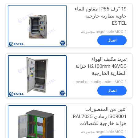
19 "رف IP55 مقاوم للماء
22
حاوية بطارية خارجية
مكيف الهواء مجلس
ESTEL
negotiable MOQ:1 مجموعة
الوزراء في الهواء
اتصال
الطلق
تبريد مكيف الهواء
H2100mm 48VDC خزانة
البطارية الخارجية
12
Depend on configuration MOQ:1 مجموعة
اتصال
وحدة المراقبة البيئية
اثنين من المقصورات
ISO9001 رمادي RAL7035
خزانة خارجية للاتصالات
negotiable MOQ:1 مجموعة