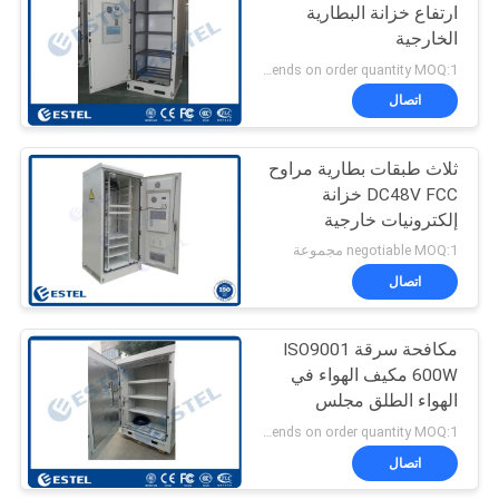
ارتفاع خزانة البطارية
الخارجية
19
Depends on order quantity MOQ:1 مجموعة
اتصال
خزانة كهربائية خارجية
ثلاث طبقات بطارية مراوح
DC48V FCC خزانة
إلكترونيات خارجية
negotiable MOQ:1 مجموعة
اتصال
18
المبادل الحراري
مكافحة سرقة ISO9001
600W مكيف الهواء في
الضميمة
الهواء الطلق مجلس
الوزراء البطارية
Depends on order quantity MOQ:1 مجموعة
اتصال