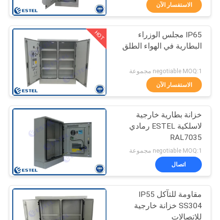
الاستفسار الآن
مراقبة
HOT
IP65 مجلس الوزراء
الجودة
26
البطارية في الهواء الطلق
ضميمة جبل القطب
اتصل
negotiable MOQ:1 مجموعة
مانعة لتسرب الماء
بنا
الاستفسار الآن
خزانة بطارية خارجية
أخبار
لاسلكية ESTEL رمادي
RAL7035
16
اطلب
negotiable MOQ:1 مجموعة
ضميمة الجدار في
اقتباس
اتصال
الهواء الطلق
مقاومة للتآكل IP55
خريطة
SS304 خزانة خارجية
الموقع
للاتصالات