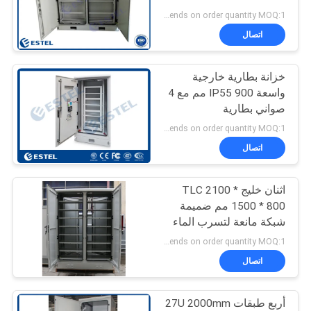
Depends on order quantity MOQ:1 مجموعة
PRIVACY
اتصال
41
POLICY
مجلس الوزراء
خزانة بطارية خارجية
واسعة IP55 900 مم مع 4
للاتصالات في الهواء
صواني بطارية
الطلق
Depends on order quantity MOQ:1 مجموعة
اتصال
اثنان خليج TLC 2100 *
18
1500 * 800 مم ضميمة
شبكة مانعة لتسرب الماء
خزانة بطارية خارجية
Depends on order quantity MOQ:1 مجموعة
اتصال
أربع طبقات 27U 2000mm