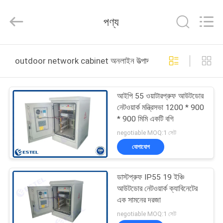
ELECTRONIC
SCIENCE
AND
পণ্য
TECHNOLOGY
CO.,
LTD.
All
বাড়ি
Rights
Reserved.
outdoor network cabinet অনলাইন উত্পাদন
পণ্য
আইপি 55 ওয়াটারপ্রুফ আউটডোর
নেটওয়ার্ক মন্ত্রিসভা 1200 * 900
আমাদের
* 900 মিমি একটি বগি
সম্পর্কে
negotiable MOQ:1 সেট
যোগাযোগ
কারখানা
ডাস্টপ্রুফ IP55 19 ইঞ্চি
ভ্রমণ
আউটডোর নেটওয়ার্ক ক্যাবিনেটের
এক সামনের দরজা
মান
negotiable MOQ:1 সেট