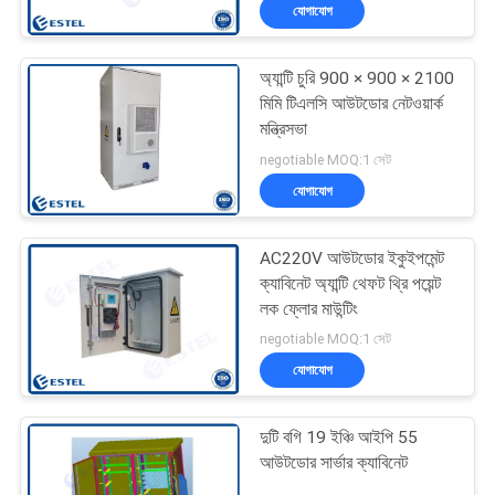
যোগাযোগ
নিয়ন্ত্রণ
অ্যান্টি চুরি 900 × 900 × 2100
যোগাযোগ
মিমি টিএলসি আউটডোর নেটওয়ার্ক
করুন
মন্ত্রিসভা
negotiable MOQ:1 সেট
যোগাযোগ
খবর
AC220V আউটডোর ইকুইপমেন্ট
উদ্ধৃতির
ক্যাবিনেট অ্যান্টি থেফট থ্রি পয়েন্ট
জন্য
লক ফ্লোর মাউন্টিং
negotiable MOQ:1 সেট
আবেদন
যোগাযোগ
সাইট
দুটি বগি 19 ইঞ্চি আইপি 55
ম্যাপ
আউটডোর সার্ভার ক্যাবিনেট