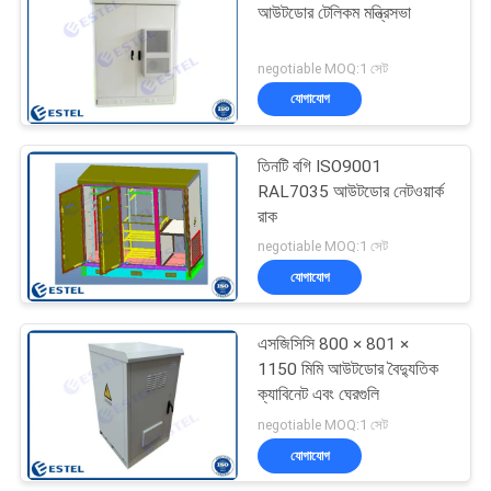
আউটডোর টেলিকম মন্ত্রিসভা
negotiable MOQ:1 সেট
যোগাযোগ
তিনটি বগি ISO9001
RAL7035 আউটডোর নেটওয়ার্ক
রাক
negotiable MOQ:1 সেট
যোগাযোগ
এসজিসিসি 800 × 801 ×
1150 মিমি আউটডোর বৈদ্যুতিক
ক্যাবিনেট এবং ঘেরগুলি
negotiable MOQ:1 সেট
যোগাযোগ