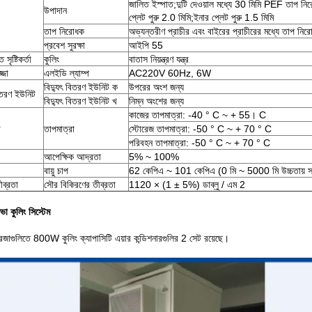
জালিত ইস্পাত;দুটি দেওয়াল মধ্যে 30 মিমি PEF তাপ নি
উপাদান
প্লেট পুরু 2.0 মিমি;ইনার প্লেট পুরু 1.5 মিমি
তাপ নিরোধক
অভ্যন্তরীণ প্রাচীর এবং বাইরের প্রাচীরের মধ্যে তাপ নি
প্রবেশ সুরক্ষা
আইপি 55
সৃষ্টিকর্তা
কুলিং
বাতাস নিয়ন্ত্রণ যন্ত্র
জা
এলইডি ল্যাম্প
AC220V 60Hz, 6W
বিদ্যুৎ বিতরণ ইউনিট ক
উপরের অংশ জন্য
বিতরণ ইউনিট
বিদ্যুৎ বিতরণ ইউনিট খ
নিম্ন অংশের জন্য
কাজের তাপমাত্রা: -40 ° C ~ + 55। C
া
তাপমাত্রা
স্টোরেজ তাপমাত্রা: -50 ° C ~ + 70 ° C
পরিবহন তাপমাত্রা: -50 ° C ~ + 70 ° C
আপেক্ষিক আদ্রতা
5% ~ 100%
বায়ু চাপ
62 কেপিএ ~ 101 কেপিএ (0 মি ~ 5000 মি উচ্চতায় স
ীব্রতা
সৌর বিকিরণের তীব্রতা
1120 × (1 ± 5%) ডাব্লু / এম 2
সভা কুলিং সিস্টেম
রজাগুলিতে 800W কুলিং ক্যাপাসিটি এয়ার কন্ডিশনারগুলির 2 সেট রয়েছে।