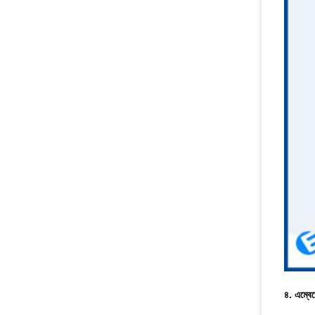
৪. এম্বে