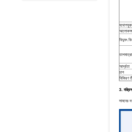
যথোপযুক্ত 
আলোকসজ্
বিদ্যুৎ 
তাপমাত্র
আর্দ্রতা
চাপ
বিকিরণ ত
3. মন্ত্রি
সামনের দ