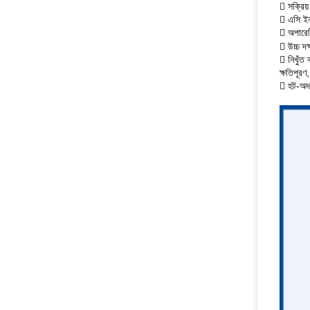

সক্রিয়

এসি ইন

অপারেট

উচ্চ দক

নিখুঁত 
ক্ষতিপূরণ

হট-অদ