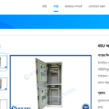
বাড়ি
পণ্য
আমাদের সম্পর্কে
যোগাযোগ করুন
45U আউট
পণ্যের বি
উৎপত্তি স
পরিচিতিমু
সাক্ষ্যদান:
মডেল নম্ব
প্রদান:
ন্যূনতম চ
মূল্য: