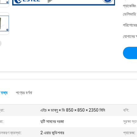
প্যাকেজিং
ডেলিভারি 
পরিশোধের 
যোগানের ক
 তথ্য
পণ্যের বর্ণনা
্রা:
এইচ × ডাব্লু × ডি 850 × 850 × 2350 মিমি
বগি:
জা:
দুটি সামনের দরজা
সুরক্ষা স্ত
তলকরণ ব্যবস্থা:
2 এয়ার কন্ডিশনার
প্যাকেজ: