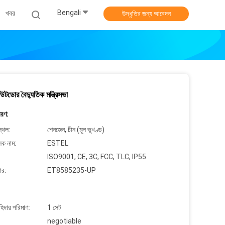
Bengali
খবর
উদ্ধৃতির জন্য আবেদন
ডোর বৈদ্যুতিক মন্ত্রিসভা
বরণ:
্থল:
শেনজেন, চীন (মূল ভূখণ্ড)
লক নাম:
ESTEL
ISO9001, CE, 3C, FCC, TLC, IP55
ার:
ET8585235-UP
াহিদার পরিমাণ:
1 সেট
negotiable