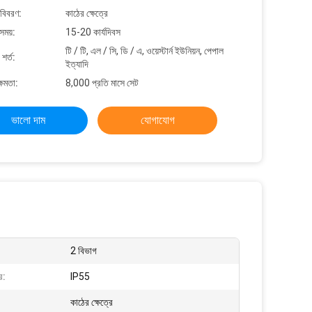
 বিবরণ:
কাঠের ক্ষেত্রে
সময়:
15-20 কার্যদিবস
টি / টি, এল / সি, ডি / এ, ওয়েস্টার্ন ইউনিয়ন, পেপাল
শর্ত:
ইত্যাদি
্ষমতা:
8,000 প্রতি মাসে সেট
ভালো দাম
যোগাযোগ
2 বিভাগ
র:
IP55
কাঠের ক্ষেত্রে