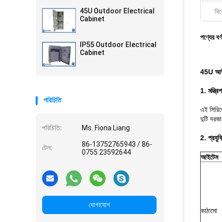
45U Outdoor Electrical
বিশ
Cabinet
পণ্যের বর্
IP55 Outdoor Electrical
Cabinet
45U আউটড
1. মন্ত্রি
পরিচিতি
এই সিরিজে
দুটি দরজা
পরিচিতি:
Ms. Fiona Liang
2. প্রযু
86-13752765943 / 86-
টেল:
0755 23592644
আইটেম
যোগাযোগ
কাঠামো