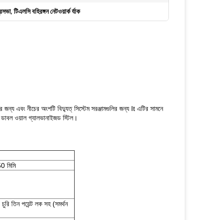
রিসভা
,
টিএলসি বহিরঙ্গন নেটওয়ার্ক র্যাক
জন্য এবং নীচের অংশটি বিদ্যুত্ সিস্টেম সরঞ্জামগুলির জন্য It এটির সামনে
সহ ডাবল ওয়াল গ্যালভানাইজড স্টিল।
0 মিমি
ুরি তিন পয়েন্ট লক সহ (সমর্থন