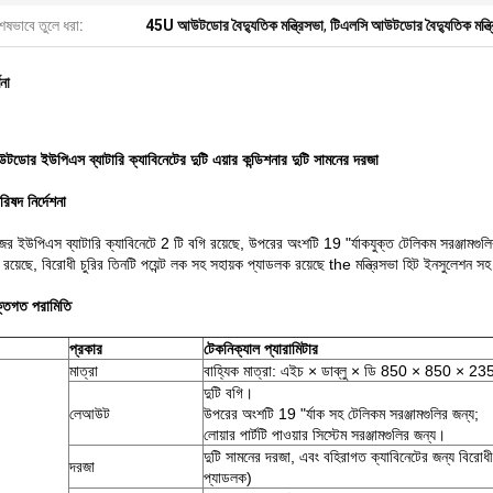
েষভাবে তুলে ধরা:
45U আউটডোর বৈদ্যুতিক মন্ত্রিসভা
,
টিএলসি আউটডোর বৈদ্যুতিক মন্ত্
ণনা
োর ইউপিএস ব্যাটারি ক্যাবিনেটের দুটি এয়ার কন্ডিশনার দুটি সামনের দরজা
পরিষদ নির্দেশনা
র ইউপিএস ব্যাটারি ক্যাবিনেটে 2 টি বগি রয়েছে, উপরের অংশটি 19 "র্যাকযুক্ত টেলিকম সরঞ্জামগুলির 
 রয়েছে, বিরোধী চুরির তিনটি পয়েন্ট লক সহ সহায়ক প্যাডলক রয়েছে the মন্ত্রিসভা হিট ইনসুলেশন 
ক্তিগত পরামিতি
প্রকার
টেকনিক্যাল প্যারামিটার
মাত্রা
বাহ্যিক মাত্রা: এইচ × ডাব্লু × ডি 850 × 850 × 235
দুটি বগি।
লেআউট
উপরের অংশটি 19 "র্যাক সহ টেলিকম সরঞ্জামগুলির জন্য;
লোয়ার পার্টটি পাওয়ার সিস্টেম সরঞ্জামগুলির জন্য।
দুটি সামনের দরজা, এবং বহিরাগত ক্যাবিনেটের জন্য বিরোধী চ
দরজা
প্যাডলক)