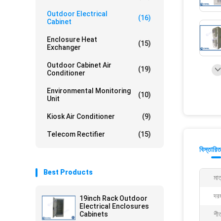
Outdoor Electrical
(16)
Cabinet
Enclosure Heat
(15)
Exchanger
Outdoor Cabinet Air
(19)
Conditioner
Environmental Monitoring
(10)
Unit
Kiosk Air Conditioner
(9)
Telecom Rectifier
(15)
বিস্তারিত
Best Products
মাত
দর
19inch Rack Outdoor
Electrical Enclosures
Cabinets
শী