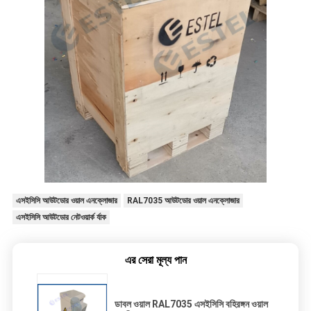
এসইসিসি আউটডোর ওয়াল এনক্লোজার
RAL7035 আউটডোর ওয়াল এনক্লোজার
এসইসিসি আউটডোর নেটওয়ার্ক র্যাক
এর সেরা মূল্য পান
ডাবল ওয়াল RAL7035 এসইসিসি বহিরঙ্গন ওয়াল