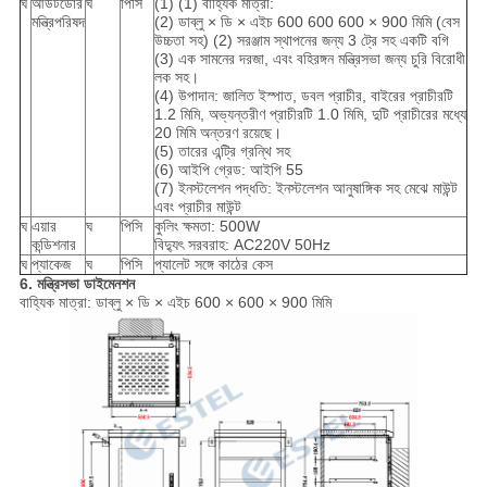
ঘ
আউটডোর
ঘ
পিসি
(1) (1) বাহ্যিক মাত্রা:
মন্ত্রিপরিষদ
(2) ডাব্লু × ডি × এইচ 600 600 600 × 900 মিমি (বেস
উচ্চতা সহ) (2) সরঞ্জাম স্থাপনের জন্য 3 ট্রে সহ একটি বগি
(3) এক সামনের দরজা, এবং বহিরঙ্গন মন্ত্রিসভা জন্য চুরি বিরোধী
লক সহ।
(4) উপাদান: জালিত ইস্পাত, ডবল প্রাচীর, বাইরের প্রাচীরটি
1.2 মিমি, অভ্যন্তরীণ প্রাচীরটি 1.0 মিমি, দুটি প্রাচীরের মধ্যে
20 মিমি অন্তরণ রয়েছে।
(5) তারের এন্ট্রি গ্রন্থি সহ
(6) আইপি গ্রেড: আইপি 55
(7) ইনস্টলেশন পদ্ধতি: ইনস্টলেশন আনুষাঙ্গিক সহ মেঝে মাউন্ট
এবং প্রাচীর মাউন্ট
ঘ
এয়ার
ঘ
পিসি
কুলিং ক্ষমতা: 500W
কন্ডিশনার
বিদ্যুৎ সরবরাহ: AC220V 50Hz
ঘ
প্যাকেজ
ঘ
পিসি
প্যালেট সঙ্গে কাঠের কেস
6. মন্ত্রিসভা ডাইমেনশন
বাহ্যিক মাত্রা: ডাব্লু × ডি × এইচ 600 × 600 × 900 মিমি