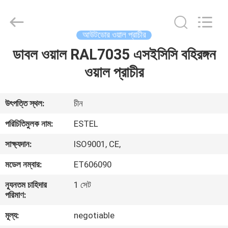
ELECTRONIC
SCIENCE
AND
TECHNOLOGY
CO.,
আউটডোর ওয়াল প্রাচীর
LTD.
All
ডাবল ওয়াল RAL7035 এসইসিসি বহিরঙ্গন
বাড়ি
Rights
Reserved.
ওয়াল প্রাচীর
পণ্য
উৎপত্তি স্থল:
চীন
আমাদের
পরিচিতিমুলক নাম:
ESTEL
সম্পর্কে
সাক্ষ্যদান:
ISO9001, CE,
মডেল নম্বার:
ET606090
কারখানা
ন্যূনতম চাহিদার
1 সেট
ভ্রমণ
পরিমাণ:
মূল্য:
negotiable
মান