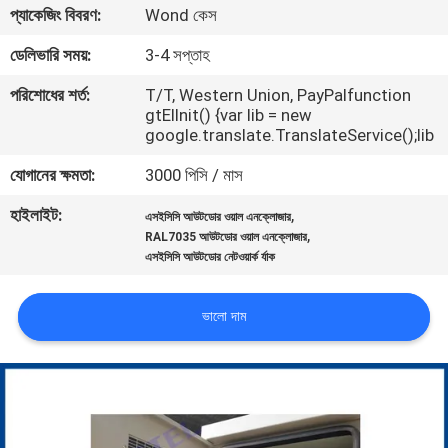
প্যাকেজিং বিবরণ:
Wond কেস
নিয়ন্ত্রণ
ডেলিভারি সময়:
3-4 সপ্তাহ
যোগাযোগ
পরিশোধের শর্ত:
T/T, Western Union, PayPalfunction
gtElInit() {var lib = new
করুন
google.translate.TranslateService();lib
যোগানের ক্ষমতা:
3000 পিসি / মাস
খবর
হাইলাইট:
,
এসইসিসি আউটডোর ওয়াল এনক্লোজার
,
RAL7035 আউটডোর ওয়াল এনক্লোজার
উদ্ধৃতির
এসইসিসি আউটডোর নেটওয়ার্ক র্যাক
জন্য
আবেদন
ভালো দাম
সাইট
ম্যাপ