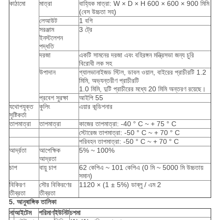
কাঠামো
মাত্রা
বাহ্যিক মাত্রা: W × D × H 600 × 600 × 900 মিমি
(বেস উচ্চতা সহ)
লেআউট
1 বগি
সরঞ্জাম
3 ট্রে
ইনস্টলেশন
পদ্ধতি
দরজা
একটি সামনের দরজা এবং বহিরঙ্গন মন্ত্রিসভা জন্য চুরি
বিরোধী লক সহ
উপাদান
গ্যালভানাইজড স্টিল, ডাবল ওয়াল, বাইরের প্রাচীরটি 1.2
মিমি, অভ্যন্তরীণ প্রাচীরটি
1.0 মিমি, দুটি প্রাচীরের মধ্যে 20 মিমি অন্তরণ রয়েছে।
প্রবেশ সুরক্ষা
আইপি 55
যথোপযুক্ত
কুলিং
এয়ার কন্ডিশনার
সৃষ্টিকর্তা
তাপমাত্রা
তাপমাত্রা
কাজের তাপমাত্রা: -40 ° C ~ + 75 ° C
স্টোরেজ তাপমাত্রা: -50 ° C ~ + 70 ° C
পরিবহন তাপমাত্রা: -50 ° C ~ + 70 ° C
আর্দ্রতা
আপেক্ষিক
5% ~ 100%
আদ্রতা
চাপ
বায়ু চাপ
62 কেপিএ ~ 101 কেপিএ (0 মি ~ 5000 মি উচ্চতায়
সমান)
বিকিরণ
সৌর বিকিরণের
1120 × (1 ± 5%) ডাব্লু / এম 2
তীব্রতা
তীব্রতা
5. আনুষাঙ্গিক তালিকা
না
আইটেম
পরিমাণ
ইউনিট
চশমা