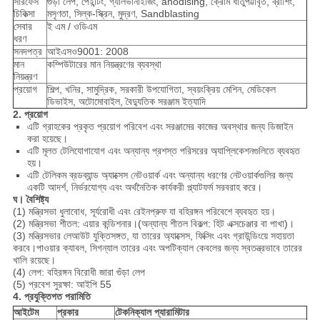
সারফেস
গুঁড়া লেপ, পেইন্টিং, গ্যালভানাইজিং, anodising, ক্রোম ধাতুপট্টাবৃত, ব্রাশিং,
চিকিত্সা
মসৃণতা, সিল্ক-স্ক্রিন, মুদ্রণ, Sandblasting
সেবার
ই এম / ওডিএম
ধরণ
সনদপত্র
আইএসও9001: 2008
মান
কম্পিউটারের মান নিয়ন্ত্রণের ব্যবস্থা
নিয়ন্ত্রণ
প্রয়োগ
শিল্প, খনির, সামুদ্রিক, সরকারী উপযোগিতা, স্বয়ংক্রিয় মেশিন, মেডিকেল
ডিভাইস, অটোমোবাইল, বৈদ্যুতিক সরঞ্জাম ইত্যাদি
2. প্রয়োগ
এটি গ্রাহকের প্রকৃত প্রয়োগ পরিবেশ এবং সরঞ্জামের কাজের অবস্থার জন্য ডিজাইন
করা হয়েছে।
এটি মূলত টেলিযোগাযোগ এবং অন্যান্য প্রশস্ত পরিসরের অ্যাপ্লিকেশনগুলিতে ব্যবহৃত
হয়।
এটি টেলিকম ব্রডব্যান্ড অ্যাক্সেস নেটওয়ার্ক এবং অন্যান্য ধরণের নেটওয়ার্কগুলির জন্য
একটি আদর্শ, নির্ভরযোগ্য এবং অর্থনৈতিক কার্যকরী প্ল্যাটফর্ম সরবরাহ করে।
ঘ।
বৈশিষ্ট্য
(1) মন্ত্রিসভা ধুলাবোধ, সূর্যরোধী এবং রেইনপ্রুফ যা বহিরঙ্গন পরিবেশে ব্যবহৃত হয়।
(2) মন্ত্রিসভা শীতল: এয়ার কন্ডিশনার।(অন্যান্য শীতল বিকল্প: হিট এক্সচেঞ্জার বা পাখা)।
(3) মন্ত্রিসভার লেআউট যুক্তিসঙ্গত, যা তারের অ্যাক্সেস, ফিক্সিং এবং গ্রাউন্ডিংয়ে সহায়তা
করবে।পাওয়ার ক্যাবল, সিগন্যাল তারের এবং অপটিক্যাল কেবলের জন্য স্বতন্ত্রভাবে তারের
খালি রয়েছে।
(4) লেপ: বহিরঙ্গন বিরোধী জারা গুঁড়া লেপ
(5) প্রবেশ সুরক্ষা: আইপি 55
4. প্রযুক্তিগত পরামিতি
আইটেম
প্রকার
টেকনিক্যাল প্যারামিটার