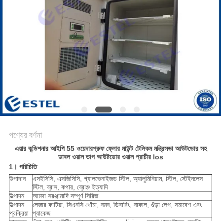
PRIVACY
POLICY
পণ্যের বর্ণনা
এয়ার কন্ডিশনার আইপি 55 ওয়েদারপ্রুফ ফ্লোর মাউন্ট টেলিকম মন্ত্রিসভা আউটডোর সহ
ডাবল ওয়াল তাপ আউটডোর ওয়াল প্রাচীর los
1। পরিচিতি
উপাদান
এসইসিসি, এসজিসিসি, গ্যালভেনাইজড স্টিল, অ্যালুমিনিয়াম, স্টিল, স্টেইনলেস
স্টিল, ব্রাস, কপার, ব্রোঞ্জ ইত্যাদি
উত্পাদন
আমদা সরঞ্জামাদি সম্পূর্ণ সিরিজ
উত্পাদন
লেজার কাটিয়া, সিএনসি খোঁচা, নমন, ডিবারিং, নাকাল, গুঁড়া লেপ, সমাবেশ এবং
প্রক্রিয়া
প্যাকেজ