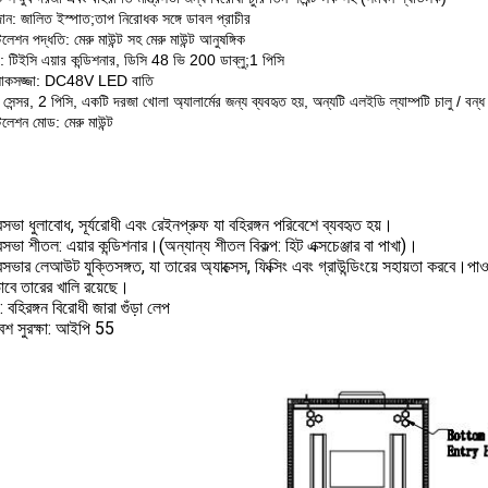
ান: জালিত ইস্পাত;তাপ নিরোধক সঙ্গে ডাবল প্রাচীর
লেশন পদ্ধতি: মেরু মাউন্ট সহ মেরু মাউন্ট আনুষঙ্গিক
ং: টিইসি এয়ার কন্ডিশনার, ডিসি 48 ভি 200 ডাব্লু;1 পিসি
োকসজ্জা: DC48V LED বাতি
েন্সর, 2 পিসি, একটি দরজা খোলা অ্যালার্মের জন্য ব্যবহৃত হয়, অন্যটি এলইডি ল্যাম্পটি চালু / বন্ধ
টলেশন মোড: মেরু মাউন্ট
্রিসভা ধুলাবোধ, সূর্যরোধী এবং রেইনপ্রুফ যা বহিরঙ্গন পরিবেশে ব্যবহৃত হয়।
্রিসভা শীতল: এয়ার কন্ডিশনার।(অন্যান্য শীতল বিকল্প: হিট এক্সচেঞ্জার বা পাখা)।
্রিসভার লেআউট যুক্তিসঙ্গত, যা তারের অ্যাক্সেস, ফিক্সিং এবং গ্রাউন্ডিংয়ে সহায়তা করবে।
রভাবে তারের খালি রয়েছে।
 বহিরঙ্গন বিরোধী জারা গুঁড়া লেপ
বেশ সুরক্ষা: আইপি 55