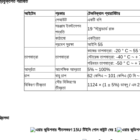
প্রযুক্তিগত পরামিতি
আইটেম
প্রকার
টেকনিক্যাল প্যারামিটার
লেআউট
একটি বগি
সরঞ্জাম ইনস্টলেশন
19 "স্ট্যান্ডার্ড রাক
পদ্ধতি
কাঠামো
একত্রিত
প্রবেশ সুরক্ষা
আইপি 55
কাজের তাপমাত্রা: -20 ° C ~ 55
তাপমাত্রা
তাপমাত্রা
স্টোরেজ তাপমাত্রা: -40 ° C ~ +
পরিবহন তাপমাত্রা: -50 ° C ~ +
আর্দ্রতা
আপেক্ষিক আদ্রতা
5% ~ 100%
চাপ
বায়ু চাপ
62 কেপিএ ~ 101 কেপিএ (0 মি ~ 5
সৌর বিকিরণের
বিকিরণ তীব্রতা
1124 × (1 ± 5%) ডাব্লু / এম 2
তীব্রতা
ত্রিসভা