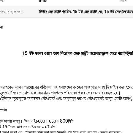
্ষা:
IP55
আলো:
েষভাবে তুলে ধরা:
টিইসি মেরু মাউন্ট প্রাচীর
,
15 ইউ মেরু মাউন্ট ঘের
,
15 ইউ মেরু বৈদ্যুতিক
ণনা
15 ইউ ডাবল ওয়াল তাপ নিরোধক মেরু মাউন্ট ওয়েদারপ্রুফ ঘেরে থার্মোস্ট্যা
 গ্রাহকের আসল প্রয়োগের পরিবেশ এবং সরঞ্জামের কাজের অবস্থার জন্য ডিজাইন করা হয়
 মূলত টেলিযোগাযোগ এবং অন্যান্য প্রশস্ত পরিসরের প্রয়োগের জন্য ব্যবহৃত হয়।
টেলিকম ব্রডব্যান্ড অ্যাক্সেস নেটওয়ার্ক এবং অন্যান্য ধরণের নেটওয়ার্কের জন্য একটি আদর্শ,
 স্পেস
× এইচ
× 800
িক মাত্রা ডাব্লু। ডি
600। 650
মিমি
 19 "রেক আপ সহ ডাউন সহ একটি বগি
সম্মুখ দরজা এবং বহিরাগত মন্ত্রিসভা জন্য বিরোধী চুরি তিন পয়েন্ট লক সহ (সমর্থন প্যাডলক)