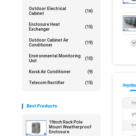
Outdoor Electrical
(16)
Cabinet
Enclosure Heat
(15)
Exchanger
Outdoor Cabinet Air
(19)
Conditioner
Environmental Monitoring
(10)
Unit
Kiosk Air Conditioner
(9)
Telecom Rectifier
(15)
বিস্তারিত
ইন
Best Products
কুল
19inch Rack Pole
ইস
Mount Weatherproof
Enclosure