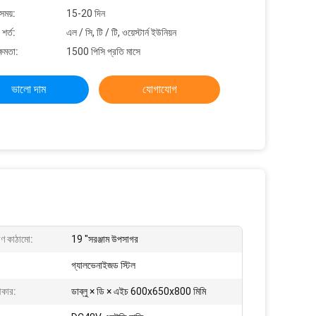
সময়:
15-20 দিন
শর্ত:
এল / সি, টি / টি, ওয়েস্টার্ন ইউনিয়ন
্ষমতা:
1500 পিসি প্রতি মাসে
ভালো দাম
যোগাযোগ
ীণ কাঠামো:
19 "সরঞ্জাম উপসাগর
গ্যালভেনাইজড স্টিল
আকার:
ডাব্লু × ডি × এইচ 600x650x800 মিমি