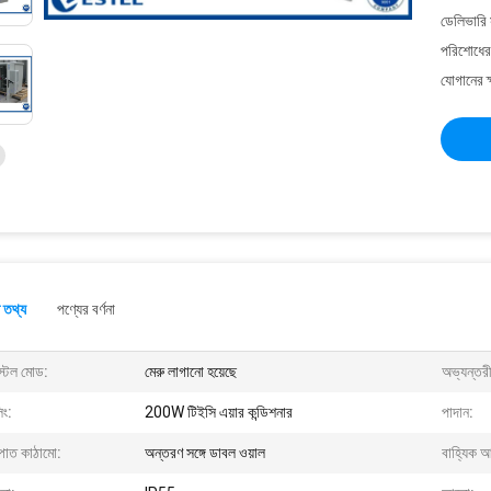
ডেলিভারি 
পরিশোধের 
যোগানের ক
 তথ্য
পণ্যের বর্ণনা
স্টল মোড:
মেরু লাগানো হয়েছে
অভ্যন্তর
িং:
200W টিইসি এয়ার কন্ডিশনার
পাদান:
্পাত কাঠামো:
অন্তরণ সঙ্গে ডাবল ওয়াল
বাহ্যিক 