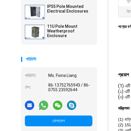
সুরক
IP55 Pole Mounted
Electrical Enclosures
বিশ
11U Pole Mount
পণ্যের বর্
Weatherproof
Enclosure
পরিচিতি
প্রয়োগ
পরিচিতি:
Ms. Fiona Liang
86-13752765943 / 86-
(1) এটি
টেল:
0755 23592644
(২) এটি
(৩) এটি 
মন্ত্রিসভা
(1) বাহ্য
যোগাযোগ
(2) 15U
(3) একটি 