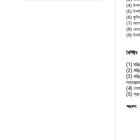
(4) উপাদ
(5) ইনস্ট
(6) কুলি
(7) আল
(8) ডোর স
(9) ইনস্
বৈশিষ্ট্য
(1) মন্ত
(2) মন্ত
(3) মন্ত
স্বতন্ত্
(4) লেপ:
(5) প্র
অঙ্কন: