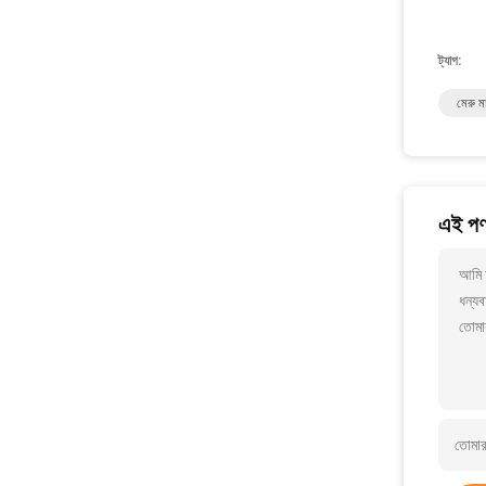
ট্যাগ:
মেরু মা
এই পণ্
আমি 
ধন্যব
তোমা