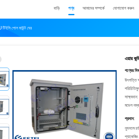
বাড়ি
পণ্য
আমাদের সম্পর্কে
যোগাযোগ করুন
 টিইসি পোল মাউন্ট ঘের
এয়ার কন
পণ্যের বি
উৎপত্তি স
পরিচিতিমু
সাক্ষ্যদান:
মডেল নম্ব
প্রদান:
ন্যূনতম চ
প্যাকেজিং