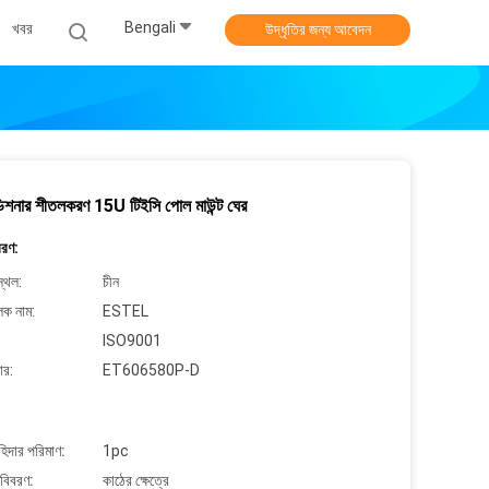
Bengali
খবর
উদ্ধৃতির জন্য আবেদন
্ডিশনার শীতলকরণ 15U টিইসি পোল মাউন্ট ঘের
বরণ:
্থল:
চীন
লক নাম:
ESTEL
ISO9001
ার:
ET606580P-D
াহিদার পরিমাণ:
1pc
 বিবরণ:
কাঠের ক্ষেত্রে