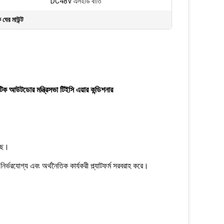
DC48V এলইডি বাতি
 ঘের মাউন্ট
টিক আউটডোর মন্ত্রিসভা টিইসি এয়ার কন্ডিশনার
েছে।
 নির্ভরযোগ্য এবং অর্থনৈতিক কার্যকরী প্ল্যাটফর্ম সরবরাহ করে।