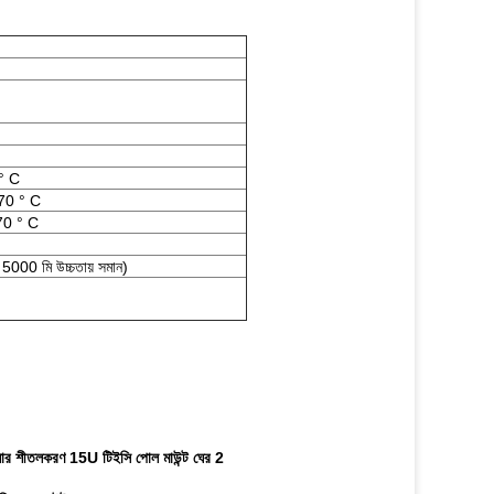
 ° C
 70 ° C
 70 ° C
000 মি উচ্চতায় সমান)