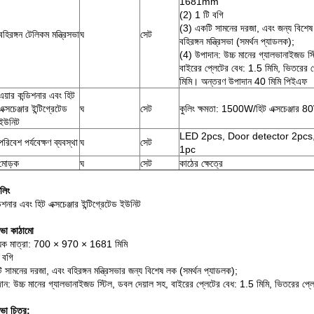
1681mm
(2) 1 টি বগি
(3) একটি সামনের দরজা, এবং জন্য বিশে
বহিরঙ্গন টেলিকম মন্ত্রিসভা
ঘ
সেট
বহিরঙ্গন মন্ত্রিসভা (সমর্থন প্যাডলক);
(4) উপাদান: উচ্চ মানের গ্যালভানাইজড স্
বাইরের প্লেটের বেধ: 1.5 মিমি, ভিতরের 
মিমি। অন্তরণ উপাদান 40 মিমি পিইএফ
এয়ার কন্ডিশনার এবং হিট
এক্সচেঞ্জার ইন্টিগ্রেটেড
ঘ
সেট
কুলিং ক্ষমতা: 1500W/হিট এক্সচেঞ্জার 
ইউনিট
LED 2pcs, Door detector 2pcs
পরিবেশ পর্যবেক্ষণ ব্যবস্থা
ঘ
সেট
1pc
মোড়ক
ঘ
সেট
কাঠের ক্ষেত্রে
লিং
ডিশনার এবং হিট এক্সচেঞ্জার ইন্টিগ্রেটেড ইউনিট
িসভা কাঠামো
্যিক মাত্রা: 700 × 970 × 1681 মিমি
 বগি
 সামনের দরজা, এবং বহিরঙ্গন মন্ত্রিসভার জন্য বিশেষ লক (সমর্থন প্যাডলক);
ান: উচ্চ মানের গ্যালভানাইজড স্টিল, ডবল দেয়াল সহ, বাইরের প্লেটের বেধ: 1.5 মিমি, ভিতরের প
সভা চিত্র: