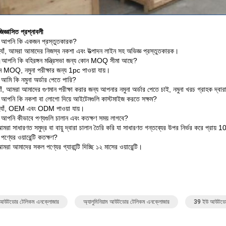
জিজ্ঞাসিত প্রশ্নাবলী
: আপনি কি একজন প্রস্তুতকারক?
্যাঁ, আমরা আমাদের নিজস্ব নকশা এবং উত্পাদন লাইন সহ অভিজ্ঞ প্রস্তুতকারক।
।আপনি কি বহিরঙ্গন মন্ত্রিসভা জন্য কোন MOQ সীমা আছে?
 MOQ, নমুনা পরীক্ষার জন্য 1pc পাওয়া যায়।
 আমি কি নমুনা অর্ডার পেতে পারি?
াঁ, আমরা আমাদের গুণমান পরীক্ষা করার জন্য আপনার নমুনা অর্ডার পেতে চাই, নমুনা খরচ গ্রাহক দ্বার
: আপনি কি নকশা বা লোগো দিয়ে আইটেমগুলি কাস্টমাইজ করতে সক্ষম?
হ্যাঁ, OEM এবং ODM পাওয়া যায়।
: আপনি কীভাবে পণ্যগুলি চালান এবং কতক্ষণ সময় লাগবে?
রা সাধারণত সমুদ্র বা বায়ু দ্বারা চালান তৈরি করি যা সাধারণত গন্তব্যের উপর নির্ভর করে প্রায় 
 পণ্যের ওয়ারেন্টি কতক্ষণ?
রা আমাদের সকল পণ্যের গ্যারান্টি দিচ্ছি ১২ মাসের ওয়ারেন্টি।
উটডোর টেলিকম এনক্লোজার
অ্যালুমিনিয়াম আউটডোর টেলিকম এনক্লোজার
39 ইউ আউটডোর ই