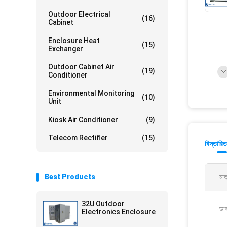
Outdoor Electrical
(16)
Cabinet
Enclosure Heat
(15)
Exchanger
Outdoor Cabinet Air
(19)
Conditioner
Environmental Monitoring
(10)
Unit
Kiosk Air Conditioner
(9)
Telecom Rectifier
(15)
বিস্তারিত
Best Products
মাত
32U Outdoor
ডাব
Electronics Enclosure