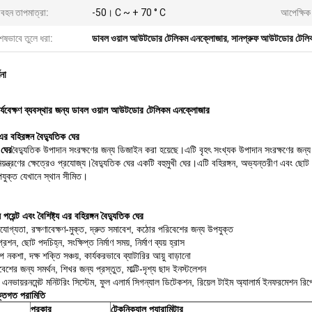
বহন তাপমাত্রা:
-50। C ~ + 70 ° C
আপেক্ষিক
েষভাবে তুলে ধরা:
ডাবল ওয়াল আউটডোর টেলিকম এনক্লোজার
,
সানপ্রুফ আউটডোর টেলি
ণনা
র্যবেক্ষণ ব্যবস্থার জন্য ডাবল ওয়াল আউটডোর টেলিকম এনক্লোজার
এর
বহিরঙ্গন বৈদ্যুতিক ঘের
 ঘের
বৈদ্যুতিক উপাদান সংরক্ষণের জন্য ডিজাইন করা হয়েছে।এটি বৃহৎ সংখ্যক উপাদান সংরক্ষণের জন্য
িয়ন্ত্রণের ক্ষেত্রেও প্রযোজ্য।বৈদ্যুতিক ঘের একটি বহুমুখী ঘের।এটি বহিরঙ্গন, অভ্যন্তরীণ এবং 
যুক্ত যেখানে স্থান সীমিত।
় পয়েন্ট এবং
বৈশিষ্ট্য
এর
বহিরঙ্গন বৈদ্যুতিক ঘের
ভরযোগ্যতা, রক্ষণাবেক্ষণ-মুক্ত, দ্রুত সমাবেশ, কঠোর পরিবেশের জন্য উপযুক্ত
গ্রেশন, ছোট পদচিহ্ন, সংক্ষিপ্ত নির্মাণ সময়, নির্মাণ ব্যয় হ্রাস
 নকশা, দক্ষ শক্তি সঞ্চয়, কার্যকরভাবে ব্যাটারির আয়ু বাড়ানো
বেশের জন্য সমর্থন, শিখর জন্য প্রস্তুত, মাল্টি-দৃশ্য ছাদ ইনস্টলেশন
 এনভায়রনমেন্ট মনিটরিং সিস্টেম, ফুল এলার্ম সিগন্যাল ডিটেকশন, রিয়েল টাইম অ্যালার্ম ইনফরমেশন রিপো
ক্তিগত পরামিতি
প্রকার
টেকনিক্যাল প্যারামিটার