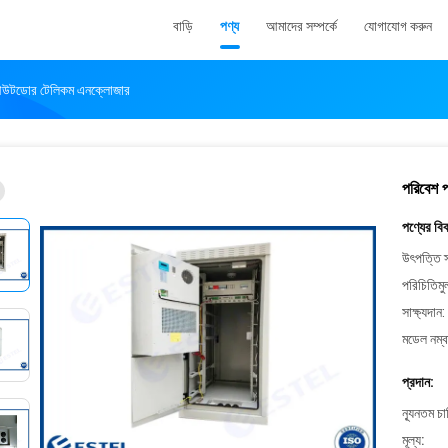
বাড়ি
পণ্য
আমাদের সম্পর্কে
যোগাযোগ করুন
াল আউটডোর টেলিকম এনক্লোজার
পরিবেশ প
পণ্যের বি
উৎপত্তি স
পরিচিতিমু
সাক্ষ্যদান:
মডেল নম্ব
প্রদান:
ন্যূনতম চ
মূল্য: