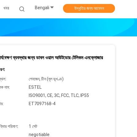
Bengali
খবর
উদ্ধৃতির জন্য আবেদন
র্যবেক্ষণ ব্যবস্থার জন্য ডাবল ওয়াল আউটডোর টেলিকম এনক্লোজার
বরণ:
্থল:
শেনজেন, চীন (মূল ভূখণ্ড)
লক নাম:
ESTEL
ISO9001, CE, 3C, FCC, TLC, IP55
ার:
ET7097168-4
াহিদার পরিমাণ:
1 সেট
negotiable