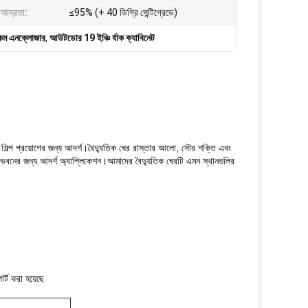
 আদ্রতা:
≤95% (+ 40 ডিগ্রি সেন্টিগ্রেডে)
কম এনক্লোজার
,
আউটডোর 19 ইঞ্চি র্যাক ক্যাবিনেট
 শিল্প প্রয়োগের জন্য আদর্শ।বৈদ্যুতিক ঘের রাস্তার আলো, সৌর শক্তি এবং
ছোট ভবনের জন্য আদর্শ অ্যাপ্লিকেশন।আমাদের বৈদ্যুতিক ঘেরটি এমন স্থানগুলির
র্ট করা হয়েছে