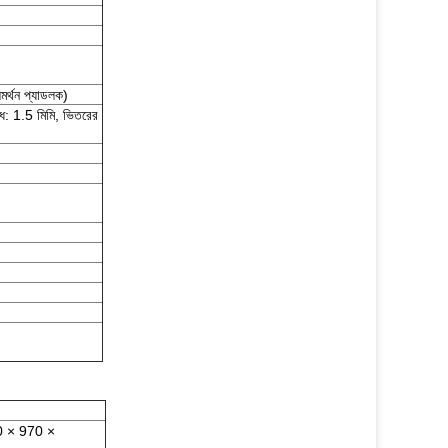
মর্থন প্যাডলক)
েধ: 1.5 মিমি, ভিতরের
00 × 970 ×