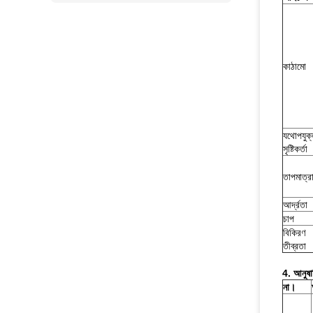
কাঠামো
যথোপযুক
সৃষ্টিকর্তা
তাপমাত্র
আর্দ্রতা
চাপ
বিকিরণ
তীব্রতা
4. আনুষাঙ
না।