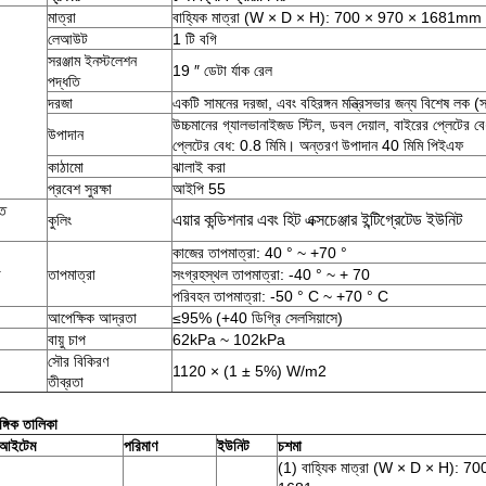
মাত্রা
বাহ্যিক মাত্রা (W × D × H): 700 × 970 × 1681mm
লেআউট
1 টি বগি
সরঞ্জাম ইনস্টলেশন
19 ″ ডেটা র্যাক রেল
পদ্ধতি
দরজা
একটি সামনের দরজা, এবং বহিরঙ্গন মন্ত্রিসভার জন্য বিশেষ লক (স
উচ্চমানের গ্যালভানাইজড স্টিল, ডবল দেয়াল, বাইরের প্লেটের ব
উপাদান
প্লেটের বেধ: 0.8 মিমি। অন্তরণ উপাদান 40 মিমি পিইএফ
কাঠামো
ঝালাই করা
প্রবেশ সুরক্ষা
আইপি 55
্ত
এয়ার কন্ডিশনার এবং হিট এক্সচেঞ্জার ইন্টিগ্রেটেড ইউনিট
কুলিং
কাজের তাপমাত্রা: 40 ° ~ +70 °
া
তাপমাত্রা
সংগ্রহস্থল তাপমাত্রা: -40 ° ~ + 70
পরিবহন তাপমাত্রা: -50 ° C ~ +70 ° C
আপেক্ষিক আদ্রতা
≤95% (+40 ডিগ্রি সেলসিয়াসে)
বায়ু চাপ
62kPa ~ 102kPa
সৌর বিকিরণ
1120 × (1 ± 5%) W/m2
তীব্রতা
্গিক তালিকা
আইটেম
পরিমাণ
ইউনিট
চশমা
(1) বাহ্যিক মাত্রা (W × D × H): 7