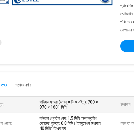
প্যাকেজিং
ডেলিভারি 
পরিশোধের 
যোগানের ক
 তথ্য
পণ্যের বর্ণনা
বাহ্যিক মাত্রা (ডাব্লু × ডি × এইচ): 700 ×
্রা:
উপাদান:
970 × 1681 মিমি
বাইরের প্লেটের বেধ: 1.5 মিমি, অভ্যন্তরীণ
ল ওয়াল:
প্লেটের পুরুত্ব: 0.8 মিমি। ইনসুলেশন উপাদান
কাজ তাপমা
40 মিমি পিইএফ হয