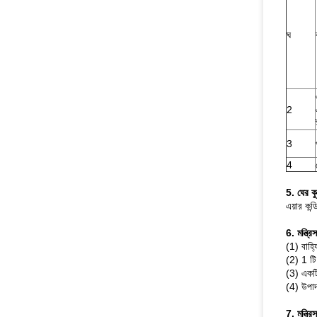
ঘ
2
3
4
5. ঘের কু
এয়ার কন্
6. মন্ত্র
(1) বাহ
(2) 1 টি
(3) একটি
(4) উপাদ
7. মন্ত্রি