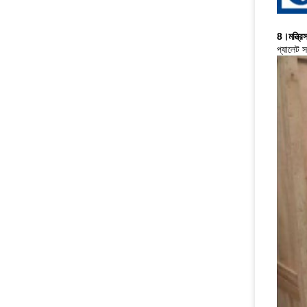
8।
মন্ত্র
প্যালেট 