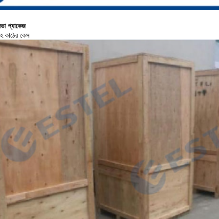
িসভা প্যাকেজ
সহ কাঠের কেস