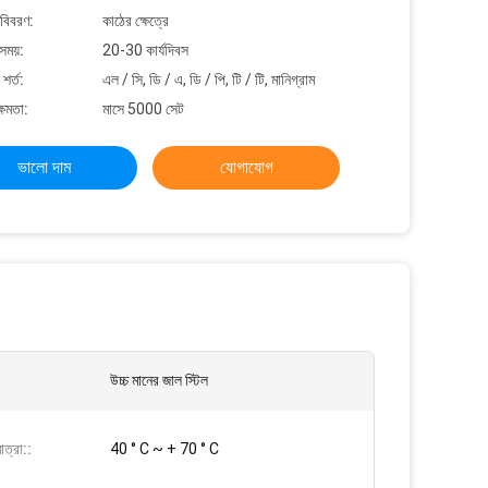
 বিবরণ:
কাঠের ক্ষেত্রে
সময়:
20-30 কার্যদিবস
শর্ত:
এল / সি, ডি / এ, ডি / পি, টি / টি, মানিগ্রাম
্ষমতা:
মাসে 5000 সেট
ভালো দাম
যোগাযোগ
উচ্চ মানের জাল স্টিল
ত্রা::
40 ° C ~ + 70 ° C