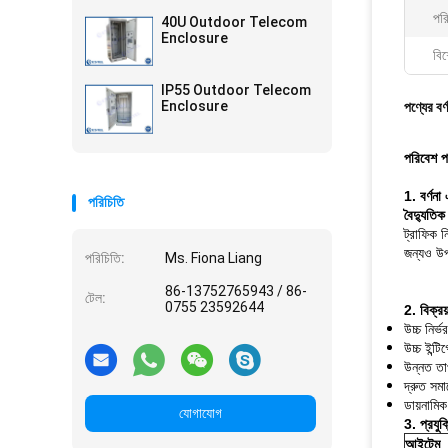
পরি
40U Outdoor Telecom
Enclosure
বিশ
IP55 Outdoor Telecom
Enclosure
পণ্যের বর্
পরিবেশ প
1. বর্ণনা
পরিচিতি
বৈদ্যুতিক
ট্রাফিক ন
জন্যও উপ
পরিচিতি:
Ms. Fiona Liang
86-13752765943 / 86-
টেল:
0755 23592644
2. বিক্রয
উচ্চ নির্
উচ্চ ইন্টি
উন্নত তাপ
দ্রুত সমা
ডায়নামিক
যোগাযোগ
3. প্রযু
আইটেম