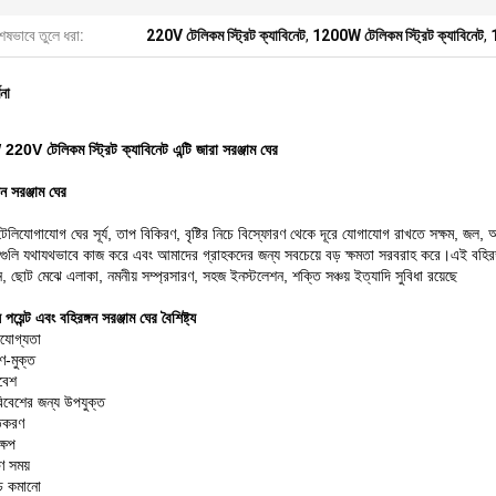
েষভাবে তুলে ধরা:
220V টেলিকম স্ট্রিট ক্যাবিনেট
,
1200W টেলিকম স্ট্রিট ক্যাবিনেট
,
ণনা
0V টেলিকম স্ট্রিট ক্যাবিনেট এন্টি জারা সরঞ্জাম ঘের
গন সরঞ্জাম ঘের
েলিযোগাযোগ ঘের সূর্য, তাপ বিকিরণ, বৃষ্টির নিচে বিস্ফোরণ থেকে দূরে যোগাযোগ রাখতে সক্ষম, জল, আ
ামগুলি যথাযথভাবে কাজ করে এবং আমাদের গ্রাহকদের জন্য সবচেয়ে বড় ক্ষমতা সরবরাহ করে।এই বহিরঙ্গন
শন, ছোট মেঝে এলাকা, নমনীয় সম্প্রসারণ, সহজ ইনস্টলেশন, শক্তি সঞ্চয় ইত্যাদি সুবিধা রয়েছে
 পয়েন্ট এবং বহিরঙ্গন সরঞ্জাম ঘের বৈশিষ্ট্য
ভরযোগ্যতা
ষণ-মুক্ত
াবেশ
বেশের জন্য উপযুক্ত
তকরণ
্ষেপ
মাণ সময়
রচ কমানো