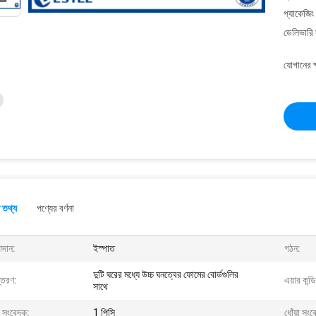
প্যাকেজিং
ডেলিভারি 
যোগানের ক
 তথ্য
পণ্যের বর্ণনা
াদান:
ইস্পাত
গঠন:
দুটি ঘরের মধ্যে উচ্চ ঘনত্বের ফোমের বোর্ডগুলির
্তরণ:
এয়ার কন্ড
সাথে
 সংবেদক:
1 পিসি
ধোঁয়া সং