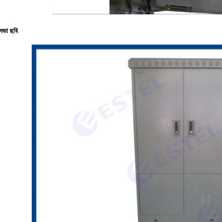
রিসভা ছবি