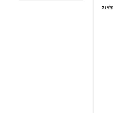
3।
বহির