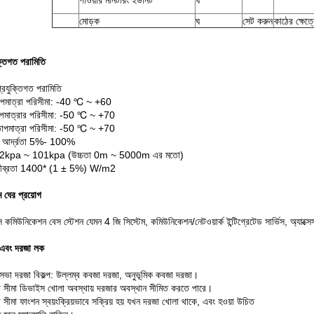
পাওয়ার মনিটরিং ইউনিট
ঘ
মোড়ক
ঘ
সেট করুন
কাঠের ক্ষেত্
ক্তিগত পরামিতি
রযুক্তিগত পরামিতি
াপমাত্রা পরিসীমা: -40 ℃ ~ +60
াপমাত্রার পরিসীমা: -50 ℃ ~ +70
তাপমাত্রা পরিসীমা: -50 ℃ ~ +70
ক আর্দ্রতা 5%- 100%
প 62kpa ~ 101kpa (উচ্চতা 0m ~ 5000m এর মতো)
তীব্রতা 1400* (1 ± 5%) W/m2
ম ঘের প্রয়োগ
স কমিউনিকেশন বেস স্টেশন যেমন 4 জি সিস্টেম, কমিউনিকেশন/নেটওয়ার্ক ইন্টিগ্রেটেড সার্ভিস, অ্যাক্সেস/ট
 এবং দরজা লক
্রিসভা দরজা বিকল্প: উল্লম্ব কবজা দরজা, অনুভূমিক কবজা দরজা।
 সীমা ডিভাইস খোলা অবস্থায় দরজার অবস্থান সীমিত করতে পারে।
 সীমা ফাংশন স্বয়ংক্রিয়ভাবে সক্রিয় হয় যখন দরজা খোলা থাকে, এবং হওয়া উচিত