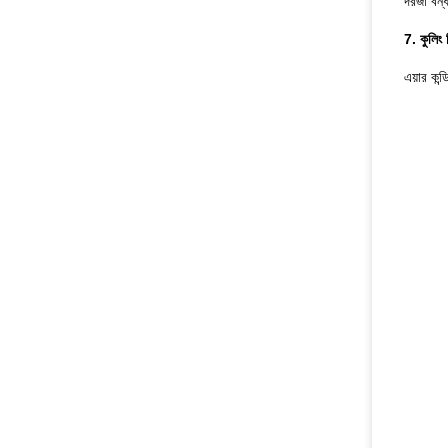
দরজা বন্ধ
7. কুলিং 
এয়ার কন্