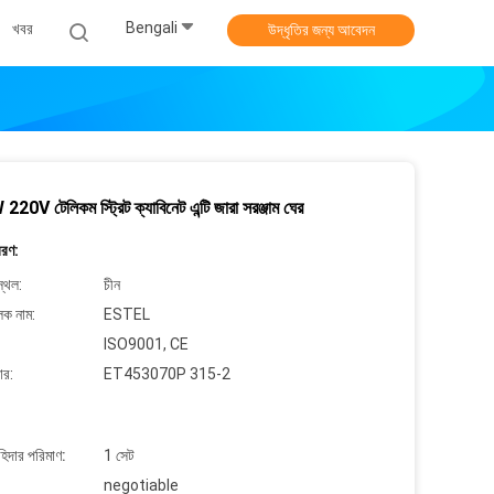
Bengali
খবর
উদ্ধৃতির জন্য আবেদন
0V টেলিকম স্ট্রিট ক্যাবিনেট এন্টি জারা সরঞ্জাম ঘের
বরণ:
্থল:
চীন
লক নাম:
ESTEL
ISO9001, CE
ার:
ET453070P 315-2
াহিদার পরিমাণ:
1 সেট
negotiable