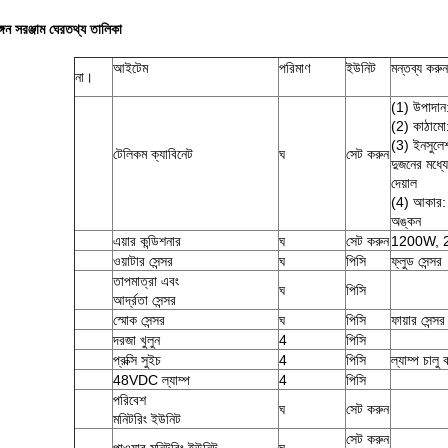
ঙ্গন
সরঞ্জাম ঘের
তথ্য তালিকা
আইটেম
পরিমাণ
ইউনিট
মন্তব্য করুন
না।
(1) উপাদান:
(2) কাঠামো:
(3) ইনসুলেশ
টেলিকম ক্যাবিনেট
ঘ
সেট করুন
দুজনের মধ্যে
দেয়াল
(4) আকার: 
অঙ্কন
এয়ার কন্ডিশনার
ঘ
সেট করুন
1200W, 
ওয়াটার সেন্সর
ঘ
পিসি
ফ্লুড সেন্সর
তাপমাত্রা এবং
ঘ
পিসি
আর্দ্রতা সেন্সর
স্মোক সেন্সর
ঘ
পিসি
ফায়ার সেন্সর
দরজা খুলুন
4
পিসি
প্রক্সি সুইচ
4
পিসি
ল্যাম্প চালু 
48VDC ল্যাম্প
4
পিসি
পরিবেশ
ঘ
সেট করুন
মনিটরিং ইউনিট
সেট করুন