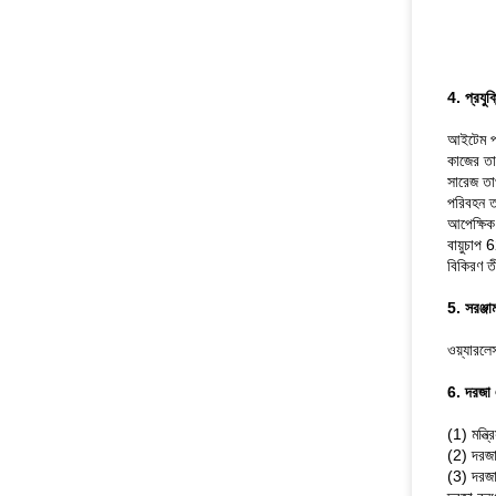
4. প্রযু
আইটেম প্
কাজের ত
সারেজ ত
পরিবহন 
আপেক্ষি
বায়ুচা
বিকিরণ 
5. সরঞ্জা
ওয়্যারলে
6. দরজা
(1) মন্ত
(2) দরজা
(3) দরজা