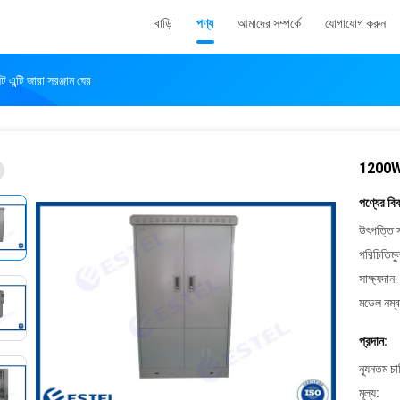
বাড়ি
পণ্য
আমাদের সম্পর্কে
যোগাযোগ করুন
ন্টি জারা সরঞ্জাম ঘের
1200W 22
পণ্যের বি
উৎপত্তি স
পরিচিতিমু
সাক্ষ্যদান:
মডেল নম্ব
প্রদান:
ন্যূনতম চ
মূল্য: