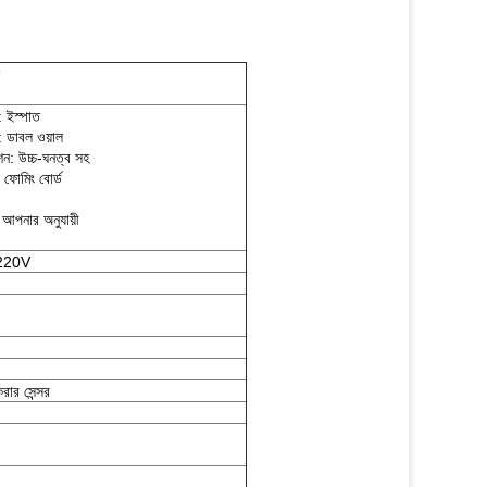
 ইস্পাত
 ডাবল ওয়াল
ন: উচ্চ-ঘনত্ব সহ
 ফোমিং বোর্ড
আপনার অনুযায়ী
220V
করার সেন্সর