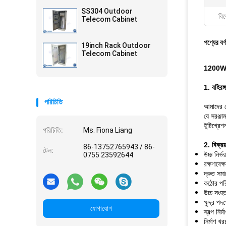
SS304 Outdoor
বিশ
Telecom Cabinet
পণ্যের বর্
19inch Rack Outdoor
Telecom Cabinet
1200W 22
1. বহিরঙ্
পরিচিতি
আমাদের ট
যে সরঞ্জ
ইন্টিগ্রে
পরিচিতি:
Ms. Fiona Liang
2. বিক্রয়
86-13752765943 / 86-
টেল:
উচ্চ নির্
0755 23592644
রক্ষণাবেক্
দ্রুত সম
কঠোর পরি
উচ্চ সংহ
ক্ষুদ্র পদক
যোগাযোগ
স্বল্প নির্
নির্মাণ খ