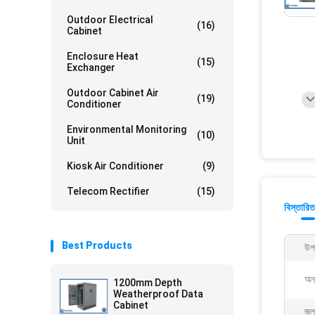
Outdoor Electrical
(16)
Cabinet
Enclosure Heat
(15)
Exchanger
Outdoor Cabinet Air
(19)
Conditioner
Environmental Monitoring
(10)
Unit
Kiosk Air Conditioner
(9)
Telecom Rectifier
(15)
বিস্তারিত
Best Products
উপ
অন
1200mm Depth
Weatherproof Data
Cabinet
জল