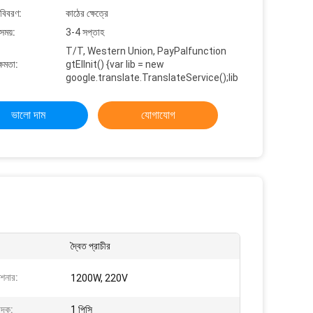
 বিবরণ:
কাঠের ক্ষেত্রে
সময়:
3-4 সপ্তাহ
T/T, Western Union, PayPalfunction
্ষমতা:
gtElInit() {var lib = new
google.translate.TranslateService();lib
ভালো দাম
যোগাযোগ
দ্বৈত প্রাচীর
িশনার:
1200W, 220V
বেদক:
1 পিসি