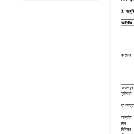
3. প্রযু
আইটেম
কাঠামো
যথোপযুক
সৃষ্টিকর্তা
তাপমাত্র
আর্দ্রতা
চাপ
বিকিরণ