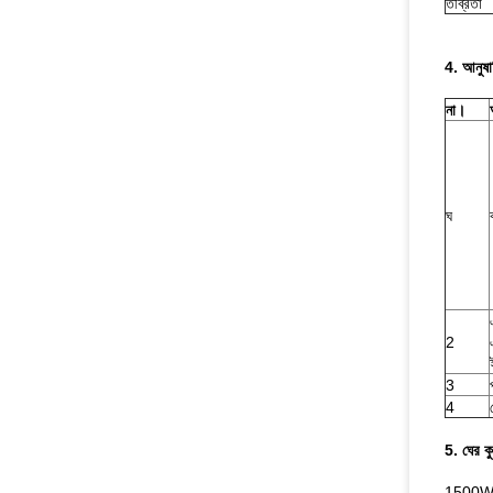
তীব্রতা
4. আনুষাঙ
না।
ঘ
2
3
4
5. ঘের কু
1500W/হি