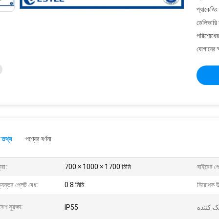
প্যাকেজিং
ডেলিভারি 
পরিশোধের 
যোগানের ক
 তথ্য
পণ্যের বর্ণনা
্রা:
700 × 1000 × 1700 মিমি
বাইরের প্
যন্তর প্লেট বেধ:
0.8 মিমি
নিরোধক উ
বেশ সুরক্ষা:
IP55