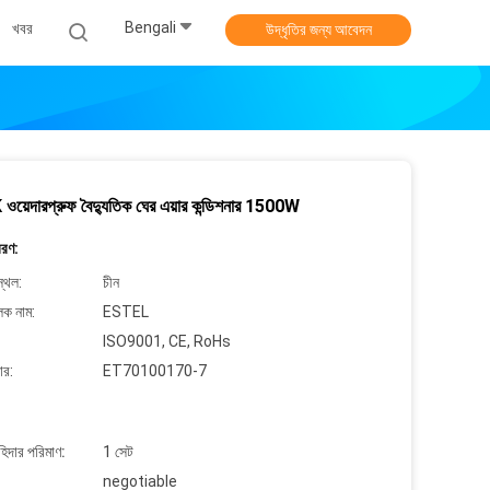
Bengali
খবর
উদ্ধৃতির জন্য আবেদন
য়েদারপ্রুফ বৈদ্যুতিক ঘের এয়ার কন্ডিশনার 1500W
বরণ:
্থল:
চীন
লক নাম:
ESTEL
ISO9001, CE, RoHs
ার:
ET70100170-7
াহিদার পরিমাণ:
1 সেট
negotiable