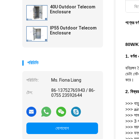
বিশ
40U Outdoor Telecom
Enclosure
পণ্যের বর্
IP55 Outdoor Telecom
Enclosure
80W/K ওয
1. বর্ণনা
পরিচিতি
বহিরঙ্গন 
ডেটা নেটও
করে।
পরিচিতি:
Ms. Fiona Liang
86-13752765943 / 86-
2. বিক্রয়
টেল:
0755 23592644
>>> বায়ু
>>> airচ
>>> সাম
>>> 3 লক
>>> ময়লা
যোগাযোগ
>>> বন্ধ 
>>> অ্যাল