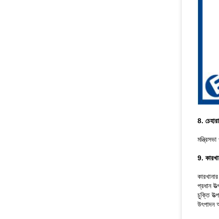
8. চেহারা 
মন্ত্রিস
9. কারখা
কারখানার
প্রধান উত
চুক্তি উত
উৎপাদন অ