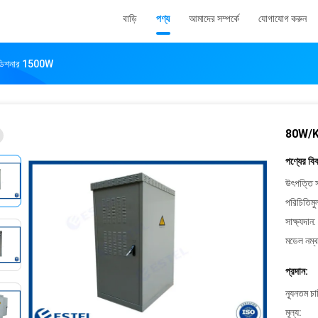
বাড়ি
পণ্য
আমাদের সম্পর্কে
যোগাযোগ করুন
কন্ডিশনার 1500W
80W/K ও
পণ্যের বি
উৎপত্তি স
পরিচিতিমু
সাক্ষ্যদান:
মডেল নম্ব
প্রদান:
ন্যূনতম চ
মূল্য: