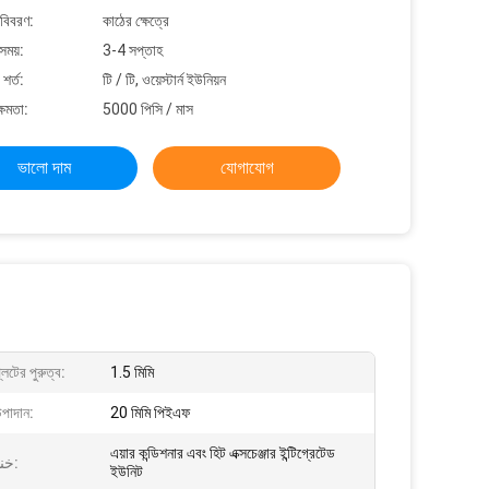
 বিবরণ:
কাঠের ক্ষেত্রে
সময়:
3-4 সপ্তাহ
শর্ত:
টি / টি, ওয়েস্টার্ন ইউনিয়ন
্ষমতা:
5000 পিসি / মাস
ভালো দাম
যোগাযোগ
লেটের পুরুত্ব:
1.5 মিমি
পাদান:
20 মিমি পিইএফ
এয়ার কন্ডিশনার এবং হিট এক্সচেঞ্জার ইন্টিগ্রেটেড
خنک کننده:
ইউনিট