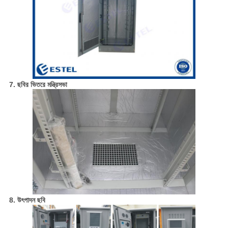
7. ছবির ভিতরে মন্ত্রিসভা
8. উৎপাদন ছবি