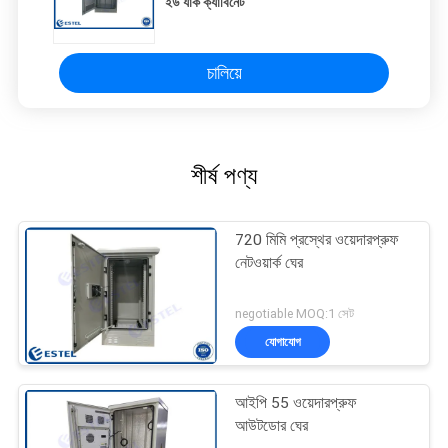
ইউ র্যাক ক্যাবিনেট
চালিয়ে
শীর্ষ পণ্য
720 মিমি প্রস্থের ওয়েদারপ্রুফ
নেটওয়ার্ক ঘের
negotiable MOQ:1 সেট
যোগাযোগ
আইপি 55 ওয়েদারপ্রুফ
আউটডোর ঘের