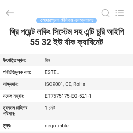
ELECTRONIC
SCIENCE
AND
TECHNOLOGY
CO.,
ওয়েদারপ্রুফ টেলিকম এনক্লোজার
LTD.
All
থ্রি পয়েন্ট লকিং সিস্টেম সহ এন্টি চুরি আইপি
বাড়ি
Rights
Reserved.
55 32 ইউ র্যাক ক্যাবিনেট
পণ্য
উৎপত্তি স্থল:
চীন
আমাদের
পরিচিতিমুলক নাম:
ESTEL
সম্পর্কে
সাক্ষ্যদান:
ISO9001, CE, RoHs
মডেল নম্বার:
ET7575175-EQ-521-1
কারখানা
ন্যূনতম চাহিদার
1 সেট
ভ্রমণ
পরিমাণ:
মূল্য:
negotiable
মান