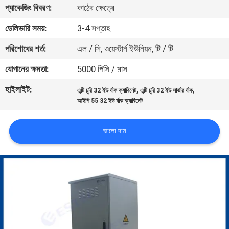
প্যাকেজিং বিবরণ:
কাঠের ক্ষেত্রে
নিয়ন্ত্রণ
ডেলিভারি সময়:
3-4 সপ্তাহ
যোগাযোগ
পরিশোধের শর্ত:
এল / সি, ওয়েস্টার্ন ইউনিয়ন, টি / টি
করুন
যোগানের ক্ষমতা:
5000 পিসি / মাস
হাইলাইট:
,
,
এন্টি চুরি 32 ইউ র্যাক ক্যাবিনেট
এন্টি চুরি 32 ইউ সার্ভার র্যাক
খবর
আইপি 55 32 ইউ র্যাক ক্যাবিনেট
উদ্ধৃতির
ভালো দাম
জন্য
আবেদন
সাইট
ম্যাপ