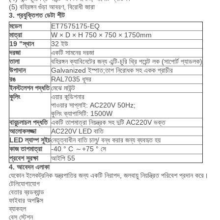
(5) বহিরঙ্গন গুঁড়া আবরণ, বিরোধী জারা
3. প্রযুক্তিগত ডেটা শীট
মডেল
ET7575175-EQ
মাত্রা
W × D × H 750 × 750 × 1750mm
19 "স্থান
32 ইউ
দরজা
একটি সামনের দরজা
তালা
বহিরঙ্গন ক্যাবিনেটের জন্য এন্টি-চুরি থ্রি পয়েন্ট লক (সাপোর্ট প্যাডলক)
উপাদান
Galvanized ইস্পাত;তাপ নিরোধক সহ একক প্রাচীর
রঙ
RAL7035 ধূসর
ইনস্টলেশন পদ্ধতি
মেঝে মাউন্ট
কুলিং
এয়ার কন্ডিশনার
পাওয়ার সাপ্লাই: AC220V 50Hz;
কুলিং ক্যাপাসিটি: 1500W
বায়ুচলাচল পদ্ধতি
একটি তাপমাত্রা নিয়ন্ত্রক সহ দুটি AC220V ভক্ত
আলোকসজ্জা
AC220V LED বাতি
LED ল্যাম্প সুইচ
নেতৃত্বাধীন বাতি চালু/ বন্ধ করার জন্য ব্যবহৃত হয়
কাজ তাপমাত্রা
-40 ° C ～+75 ° সে
প্রবেশ সুরক্ষা
আইপি 55
4. আবেদন এলাকা
যেকোন ইলেকট্রনিক যন্ত্রপাতির জন্য একটি নিরাপদ, জলবায়ু নিয়ন্ত্রিত পরিবেশ প্রদান করে।
টেলিযোগাযোগ
বেতার ব্রডব্যান্ড
ফাইবার অপটিক্স
ব্যাকহল
বেস স্টেশন