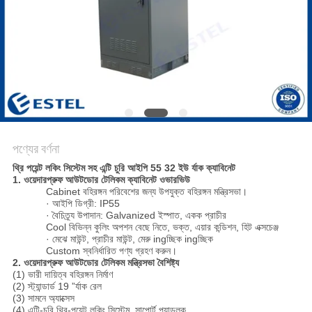
PRIVACY
POLICY
পণ্যের বর্ণনা
থ্রি পয়েন্ট লকিং সিস্টেম সহ এন্টি চুরি আইপি 55 32 ইউ র্যাক ক্যাবিনেট
1. ওয়েদারপ্রুফ আউটডোর টেলিকম ক্যাবিনেট ওভারভিউ
Cabinet বহিরঙ্গন পরিবেশের জন্য উপযুক্ত বহিরঙ্গন মন্ত্রিসভা।
· আইপি ডিগ্রী: IP55
· বৈচিত্র্য উপাদান: Galvanized ইস্পাত, একক প্রাচীর
Cool বিভিন্ন কুলিং অপশন বেছে নিতে, ভক্ত, এয়ার কন্ডিশন, হিট এক্সচেঞ্জ
· মেঝে মাউন্ট, প্রাচীর মাউন্ট, মেরু ingচ্ছিক ingচ্ছিক
Custom স্বনির্ধারিত পণ্য গ্রহণ করুন।
2. ওয়েদারপ্রুফ আউটডোর টেলিকম মন্ত্রিসভা বৈশিষ্ট্য
(1) ভারী দায়িত্ব বহিরঙ্গন নির্মাণ
(2) স্ট্যান্ডার্ড 19 ”র্যাক রেল
(3) সামনে অ্যাক্সেস
(4) এন্টি-চুরি থ্রি-পয়েন্ট লকিং সিস্টেম, সাপোর্ট প্যাডলক