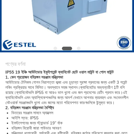
PRIVACY
POLICY
পণ্যের বর্ণনা
IP55 19 ইঞ্চি আউটডোর ইকুইপমেন্ট ক্যাবিনেট ছোট ওয়াল মাউন্ট বা পোল মাউন্ট
1. কেন প্রয়োজন
বহিরঙ্গন সরঞ্জাম মন্ত্রিসভা
আউটডোর টেলিকম গোপন নিরাপত্তা কব্জা এবং চূড়ান্ত সুরক্ষা প্রদানের জন্য একটি 3 পয়েন্ট
লকিং প্রক্রিয়ার সাথে মিলিত। অবস্থানে সহজ স্থাপন।ক্যাবিনেটের অভ্যন্তরীণ 1টি বগি
রয়েছে।ক্যাবিনেটগুলি IP55 বা আরও ভাল ধুলো এবং জল প্রবেশের রেটিং প্রদান করে।এই
ক্যাবিনেটগুলি এমন অ্যাপ্লিকেশনগুলির জন্য আদর্শ যেখানে আপনার ব্যয়বহুল এবং সংবেদনশীল
নেটওয়ার্ক সরঞ্জামগুলি ধুলো এবং জলের মতো পরিবেশগত কারণগুলিকে উন্মুক্ত করে।
2. বহিরঙ্গন সরঞ্জাম মন্ত্রিসভা বৈশিষ্ট্য
ভিতরের সরঞ্জাম সামনে অ্যাক্সেস
আইপি স্তর: IP55
ইনস্টলেশনের জন্য স্ট্যান্ডার্ড 19" র্যাক
বহিরঙ্গন বিরোধী জারা পাউডার আবরণ
মন্ত্রিসভা ধুলোরোধী, সূর্যরোধী এবং বৃষ্টিরোধী, বহিরঙ্গন কঠোর পরিবেশে ব্যবহার করা যেতে