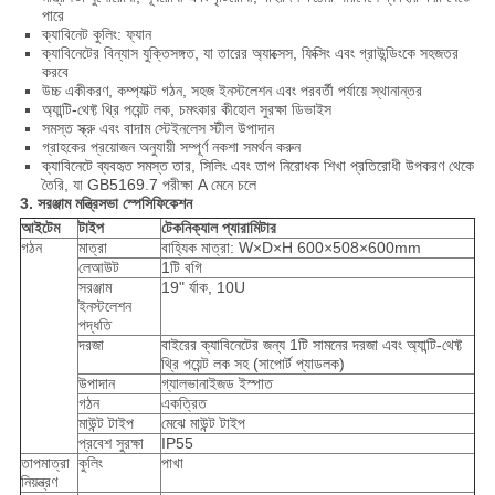
পারে
ক্যাবিনেট কুলিং: ফ্যান
ক্যাবিনেটের বিন্যাস যুক্তিসঙ্গত, যা তারের অ্যাক্সেস, ফিক্সিং এবং গ্রাউন্ডিংকে সহজতর
করবে
উচ্চ একীকরণ, কম্প্যাক্ট গঠন, সহজ ইনস্টলেশন এবং পরবর্তী পর্যায়ে স্থানান্তর
অ্যান্টি-থেফ্ট থ্রি পয়েন্ট লক, চমৎকার কীহোল সুরক্ষা ডিভাইস
সমস্ত স্ক্রু এবং বাদাম স্টেইনলেস স্টীল উপাদান
গ্রাহকের প্রয়োজন অনুযায়ী সম্পূর্ণ নকশা সমর্থন করুন
ক্যাবিনেটে ব্যবহৃত সমস্ত তার, সিলিং এবং তাপ নিরোধক শিখা প্রতিরোধী উপকরণ থেকে
তৈরি, যা GB5169.7 পরীক্ষা A মেনে চলে
3. সরঞ্জাম মন্ত্রিসভা স্পেসিফিকেশন
আইটেম
টাইপ
টেকনিক্যাল প্যারামিটার
গঠন
মাত্রা
বাহ্যিক মাত্রা: W×D×H 600×508×600mm
লেআউট
1টি বগি
সরঞ্জাম
19" র্যাক, 10U
ইনস্টলেশন
পদ্ধতি
দরজা
বাইরের ক্যাবিনেটের জন্য 1টি সামনের দরজা এবং অ্যান্টি-থেফ্ট
থ্রি পয়েন্ট লক সহ (সাপোর্ট প্যাডলক)
উপাদান
গ্যালভানাইজড ইস্পাত
গঠন
একত্রিত
মাউন্ট টাইপ
মেঝে মাউন্ট টাইপ
প্রবেশ সুরক্ষা
IP55
তাপমাত্রা
কুলিং
পাখা
নিয়ন্ত্রণ