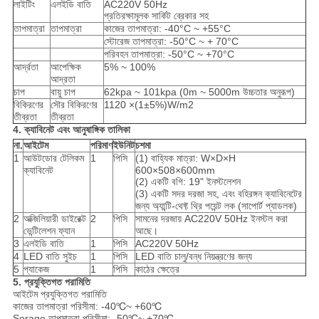
লাইটিং
এলইডি বাতি
AC220V 50Hz
প্রতিরক্ষামূলক সার্কিট ব্রেকার সহ
তাপমাত্রা
তাপমাত্রা
কাজের তাপমাত্রা: -40°C ~ +55°C
স্টোরেজ তাপমাত্রা: -50°C ~ + 70°C
পরিবহন তাপমাত্রা: -50°C ~ +70°C
আর্দ্রতা
আপেক্ষিক
5% ~ 100%
আদ্রতা
চাপ
বায়ু চাপ
62kpa ~ 101kpa (0m ~ 5000m উচ্চতার অনুরূপ)
বিকিরণের
সৌর বিকিরণের
1120 ×(1±5%)W/m2
তীব্রতা
তীব্রতা
4. ক্যাবিনেট এবং আনুষাঙ্গিক তালিকা
না.
আইটেম
পরিমাণ
ইউনিট
চশমা
1
আউটডোর টেলিকম
1
পিসি
(1) বাহ্যিক মাত্রা: W×D×H
ক্যাবিনেট
600×508×600mm
(2) একটি বগি: 19" ইনস্টলেশন
(3) একটি সদর দরজা সহ, এবং বহিরঙ্গন ক্যাবিনেটের
জন্য অ্যান্টি-থেফ্ট থ্রি পয়েন্ট লক (সাপোর্ট প্যাডলক)
2
অক্জিলিয়ারী ডাইরেক্ট
2
পিসি
সামনের দরজায় AC220V 50Hz ইনস্টল করা
ভেন্টিলেশন ফ্যান
আছে।
3
এলইডি বাতি
1
পিসি
AC220V 50Hz
4
LED বাতি সুইচ
1
পিসি
LED বাতি চালু/বন্ধ নিয়ন্ত্রণের জন্য
5
প্যাকেজ
1
পিসি
কাঠের ক্ষেত্রে
5. প্রযুক্তিগত পরামিতি
আইটেম প্রযুক্তিগত পরামিতি
কাজের তাপমাত্রা পরিসীমা: -40℃~ +60℃
Sorage তাপমাত্রা পরিসীমা: -50℃~ +70℃