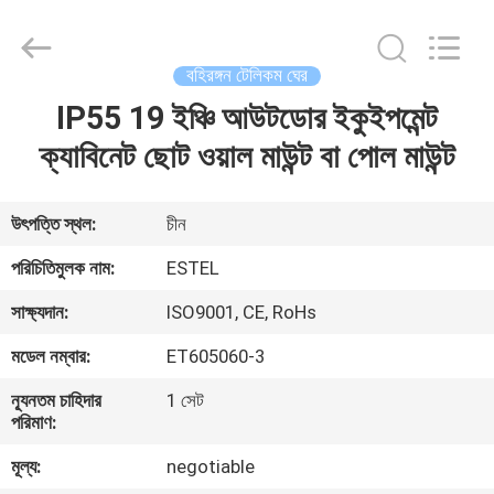
ELECTRONIC
SCIENCE
AND
TECHNOLOGY
CO.,
বহিরঙ্গন টেলিকম ঘের
LTD.
All
IP55 19 ইঞ্চি আউটডোর ইকুইপমেন্ট
বাড়ি
Rights
Reserved.
ক্যাবিনেট ছোট ওয়াল মাউন্ট বা পোল মাউন্ট
পণ্য
উৎপত্তি স্থল:
চীন
আমাদের
পরিচিতিমুলক নাম:
ESTEL
সম্পর্কে
সাক্ষ্যদান:
ISO9001, CE, RoHs
মডেল নম্বার:
ET605060-3
কারখানা
ন্যূনতম চাহিদার
1 সেট
ভ্রমণ
পরিমাণ:
মূল্য:
negotiable
মান