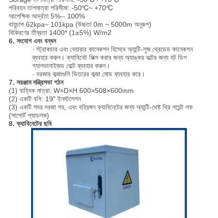
পরিবহন তাপমাত্রা পরিসীমা: -50℃~ +70℃
আপেক্ষিক আর্দ্রতা 5%-- 100%
বায়ুচাপ 62kpa~ 101kpa (উচ্চতা 0m ~ 5000m অনুরূপ)
বিকিরণের তীব্রতা 1400* (1±5%) W/m2
6. সংযোগ এবং বন্ধন
· স্ট্রাকচার এবং বেয়ারার কানেকশন হিসেবে অ্যান্টি-লুজ থ্রেডেড কানেকশন
ব্যবহার করুন। ক্যাবিনেট ফিক্স করার জন্য অ্যাঙ্কর বল্টের জন্য হট ডিপ
গ্যালভানাইজড বোল্ট ব্যবহার করুন।
· দরজার কব্জাগুলি ভিতরের কব্জা মোড ব্যবহার করে।
7. সরঞ্জাম মন্ত্রিসভা
গঠন
(1) বাহ্যিক মাত্রা: W×D×H 600×508×600mm
(2) একটি বগি: 19" ইনস্টলেশন
(3) একটি সদর দরজা সহ, এবং বহিরঙ্গন ক্যাবিনেটের জন্য অ্যান্টি-থেফ্ট থ্রি পয়েন্ট লক
(সাপোর্ট প্যাডলক)
8. ক্যাবিনেটের ছবি