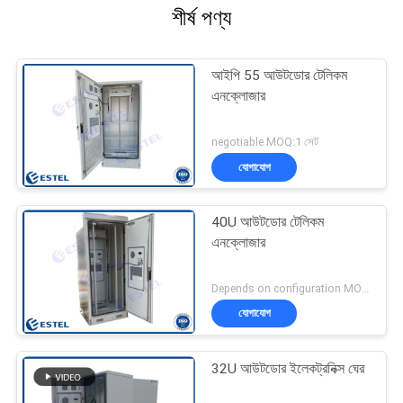
শীর্ষ পণ্য
আইপি 55 আউটডোর টেলিকম
এনক্লোজার
negotiable MOQ:1 সেট
যোগাযোগ
40U আউটডোর টেলিকম
এনক্লোজার
Depends on configuration MOQ:1 সেট
যোগাযোগ
32U আউটডোর ইলেকট্রনিক্স ঘের