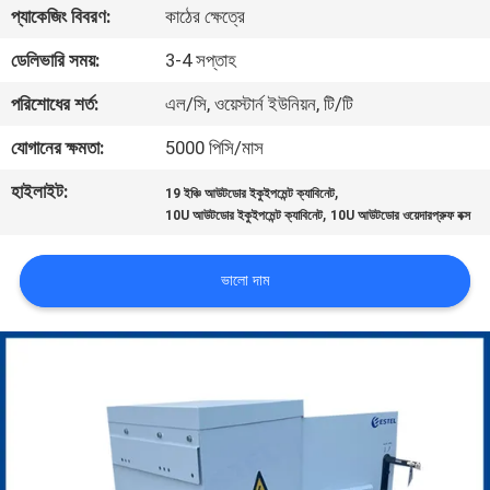
প্যাকেজিং বিবরণ:
কাঠের ক্ষেত্রে
নিয়ন্ত্রণ
ডেলিভারি সময়:
3-4 সপ্তাহ
যোগাযোগ
পরিশোধের শর্ত:
এল/সি, ওয়েস্টার্ন ইউনিয়ন, টি/টি
করুন
যোগানের ক্ষমতা:
5000 পিসি/মাস
হাইলাইট:
,
19 ইঞ্চি আউটডোর ইকুইপমেন্ট ক্যাবিনেট
খবর
,
10U আউটডোর ইকুইপমেন্ট ক্যাবিনেট
10U আউটডোর ওয়েদারপ্রুফ বক্স
উদ্ধৃতির
ভালো দাম
জন্য
আবেদন
সাইট
ম্যাপ