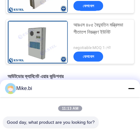
যোগাযোগ
আরএস ৪৮৫ বৈদ্যুতিন মন্ত্রিসভা
শীতাতপ নিয়ন্ত্রণ ইউনিট
negotiable MOQ:1 সেট
যোগাযোগ
আউটডোর ক্যাবিনেট এয়ার কন্ডিশনার
Mike.bi
লো শোরগোল AC220V 500W বহিরঙ্গন ক্যাবিনেট এয়ার কন্ডিশনার
উচ্চ তাপমাত্রা 2000W 60Hz মন্ত্রিসভা শীতাতপ নিয়ন্ত্রণ ইউনিট
11:13 AM
বেস স্টেশন জন্য 1500W 48VDC বহিরঙ্গন ক্যাবিনেট এয়ার কন্ডিশনার
Good day, what product are you looking for?
সব