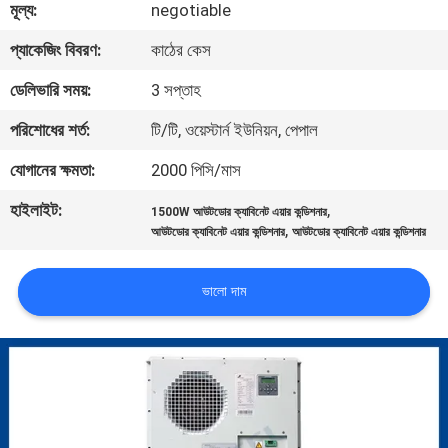
মূল্য:
negotiable
নিয়ন্ত্রণ
প্যাকেজিং বিবরণ:
কাঠের কেস
যোগাযোগ
ডেলিভারি সময়:
3 সপ্তাহ
করুন
পরিশোধের শর্ত:
টি/টি, ওয়েস্টার্ন ইউনিয়ন, পেপাল
যোগানের ক্ষমতা:
2000 পিসি/মাস
খবর
হাইলাইট:
,
1500W আউটডোর ক্যাবিনেট এয়ার কন্ডিশনার
,
আউটডোর ক্যাবিনেট এয়ার কন্ডিশনার
আউটডোর ক্যাবিনেট এয়ার কন্ডিশনার
উদ্ধৃতির
জন্য
ভালো দাম
আবেদন
সাইট
ম্যাপ