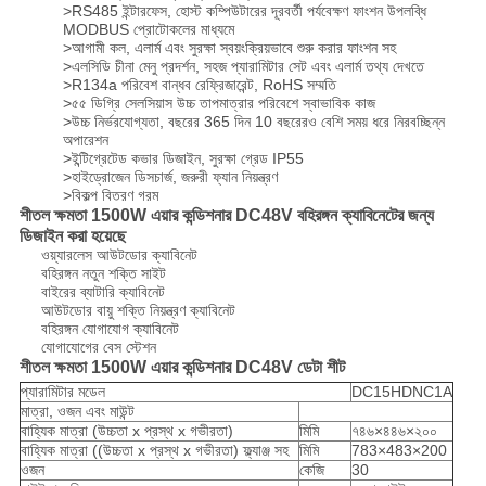
>RS485 ইন্টারফেস, হোস্ট কম্পিউটারের দূরবর্তী পর্যবেক্ষণ ফাংশন উপলব্ধি
MODBUS প্রোটোকলের মাধ্যমে
>আগামী কল, এলার্ম এবং সুরক্ষা স্বয়ংক্রিয়ভাবে শুরু করার ফাংশন সহ
>এলসিডি চীনা মেনু প্রদর্শন, সহজ প্যারামিটার সেট এবং এলার্ম তথ্য দেখতে
>R134a পরিবেশ বান্ধব রেফ্রিজারেন্ট, RoHS সম্মতি
>৫৫ ডিগ্রি সেলসিয়াস উচ্চ তাপমাত্রার পরিবেশে স্বাভাবিক কাজ
>উচ্চ নির্ভরযোগ্যতা, বছরের 365 দিন 10 বছরেরও বেশি সময় ধরে নিরবচ্ছিন্ন
অপারেশন
>ইন্টিগ্রেটেড কভার ডিজাইন, সুরক্ষা গ্রেড IP55
>হাইড্রোজেন ডিসচার্জ, জরুরী ফ্যান নিয়ন্ত্রণ
>বিকল্প বিতরণ গরম
শীতল ক্ষমতা 1500W এয়ার কন্ডিশনার DC48V বহিরঙ্গন ক্যাবিনেটের জন্য
ডিজাইন করা হয়েছে
ওয়্যারলেস আউটডোর ক্যাবিনেট
বহিরঙ্গন নতুন শক্তি সাইট
বাইরের ব্যাটারি ক্যাবিনেট
আউটডোর বায়ু শক্তি নিয়ন্ত্রণ ক্যাবিনেট
বহিরঙ্গন যোগাযোগ ক্যাবিনেট
যোগাযোগের বেস স্টেশন
শীতল ক্ষমতা 1500W এয়ার কন্ডিশনার DC48V ডেটা শীট
প্যারামিটার মডেল
DC15HDNC1A
মাত্রা, ওজন এবং মাউন্ট
বাহ্যিক মাত্রা (উচ্চতা x প্রস্থ x গভীরতা)
মিমি
৭৪৬×৪৪৬×২০০
বাহ্যিক মাত্রা ((উচ্চতা x প্রস্থ x গভীরতা) ফ্ল্যাঞ্জ সহ
মিমি
783×483×200
ওজন
কেজি
30