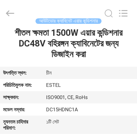
ELECTRONIC
SCIENCE
AND
TECHNOLOGY
CO.,
আউটডোর ক্যাবিনেট এয়ার কন্ডিশনার
LTD.
All
শীতল ক্ষমতা 1500W এয়ার কন্ডিশনার
বাড়ি
Rights
Reserved.
DC48V বহিরঙ্গন ক্যাবিনেটের জন্য
পণ্য
ডিজাইন করা
আমাদের
উৎপত্তি স্থল:
চীন
সম্পর্কে
পরিচিতিমুলক নাম:
ESTEL
সাক্ষ্যদান:
ISO9001, CE, RoHs
কারখানা
মডেল নম্বার:
DC15HDNC1A
ভ্রমণ
ন্যূনতম চাহিদার
১টি সেট
পরিমাণ:
মান