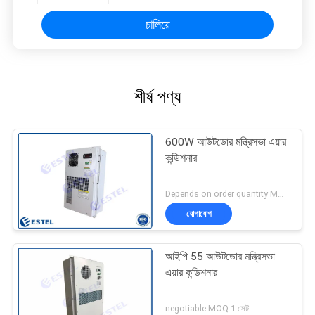
চালিয়ে
শীর্ষ পণ্য
600W আউটডোর মন্ত্রিসভা এয়ার
কন্ডিশনার
Depends on order quantity MOQ:1 সেট
যোগাযোগ
আইপি 55 আউটডোর মন্ত্রিসভা
এয়ার কন্ডিশনার
negotiable MOQ:1 সেট