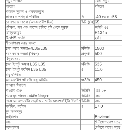
মাউন্ট পদ্ধতি
দরজা মাউন্ট
প্রয়োগ
বাইরের
পরিবেশ সুরক্ষা ও পারফরম্যান্স
কাজের তাপমাত্রা পরিসীমা
সি
-40 থেকে +55
গোলমালের মাত্রা (অভ্যন্তরীণ দিক)
ডিবি ((এ)
65
ধূলিকণা, জল এবং বাতাস চালিত বৃষ্টি থেকে সুরক্ষা
আইপি ৫৫
রেফ্রিজারেন্ট
R134a
RoHS সম্মতি
হ্যাঁ।
শীতল/গরম করার ক্ষমতা
ঠান্ডা করার ক্ষমতা@L35/L35
ডব্লিউ
1500
গরম করার ক্ষমতা (বিকল্প)
ডব্লিউ
500
বিদ্যুৎ খরচ
ঠান্ডা ইনপুট ক্ষমতা L35 L35
ডব্লিউ
535
ঠান্ডা ইনপুট বর্তমান L35 L35
এ
11.0
বায়ু ভলিউম
অভ্যন্তরীণ পরিবাহী বায়ু ভলিউম
m3/h
450
পাওয়ার সিস্টেম
পাওয়ার রেঞ্জ
ভিডিসি
-৪৪-৫৮
নামমাত্র কাজের ভোল্টেজ নিয়ন্ত্রক
ভিডিসি
-৪৮
নামমাত্র অপারেটিং ভোল্টেজ - রেফ্রিজারেশন/হিটিং সিস্টেম
ভিডিসি
-৪৮
সর্বাধিক. বর্তমান
এ
17.0
মূল অংশসমূহ
কন্ট্রোলার
Envicool
ফ্যান
টেলিযোগাযোগ স্তর
কম্প্রেসার
টেলিযোগাযোগ স্তর