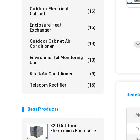
Outdoor Electrical
(16)
Cabinet
Enclosure Heat
(15)
Exchanger
Outdoor Cabinet Air
(19)
Conditioner
Environmental Monitoring
(10)
Unit
Kiosk Air Conditioner
(9)
Telecom Rectifier
(15)
Gedeta
Best Products
Ma
32U Outdoor
T
Electronics Enclosure