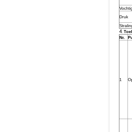
Vochti
Druk
Stralin
4.
Toe
Nr.
P
1
Op