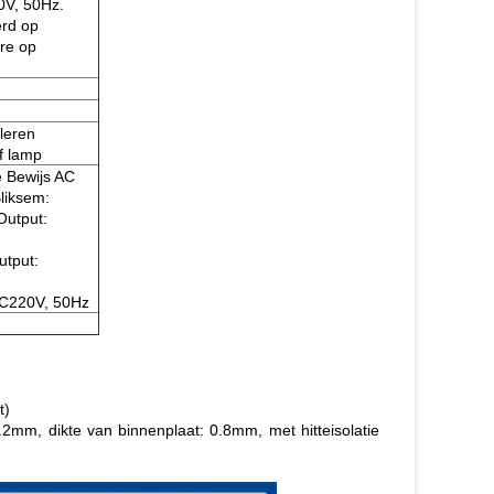
0V, 50Hz.
erd op
re op
leren
f lamp
 Bewijs AC
liksem:
Output:
utput:
AC220V, 50Hz
t)
1.2mm, dikte van binnenplaat: 0.8mm, met hitteisolatie