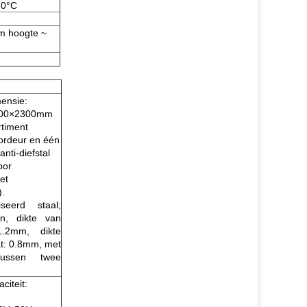
70°C
0m hoogte ~
mensie:
00×2300mm
timent
ordeur en één
anti-diefstal
voor
et
).
iseerd staal;
n, dikte van
 1.2mm, dikte
t: 0.8mm, met
e tussen twee
citeit: