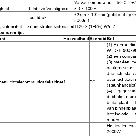
Vervoertemperatuur: -50°C ~ +
gheid
Relatieve Vochtigheid
5% ~ 100%
62kpa ~ 101kpa (gelijkend op 
Luchtdruk
5000m)
gsintensiteit
Zonnestralingsintensiteit
1120 × (1±5%) W/m2
behorenlijst
unt
Hoeveelheid
Eenheid
Bril
(1) Externe di
W×D×H 900×9
(2) één compar
(3) met één vo
achterdeur, en 
drie richt slot 
openluchtkabin
enluchttelecommunicatiekabinet
1
PC
(steunhangslot
(4) gegalvan
dubbele mure
buitenplaat:
van binnenplaa
hitteisolati
muren.
Het koelen capa
2000W.