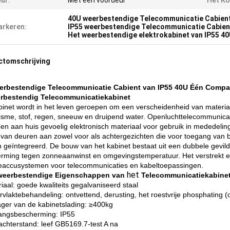
ur:
Met één voordeur
Het Ko
40U weerbestendige Telecommunicatie Cabien
rkeren:
IP55 weerbestendige Telecommunicatie Cabien
Het weerbestendige elektrokabinet van IP55 4
ctomschrijving
erbestendige Telecommunicatie Cabient van IP55 40U Één Compar
rbestendig Telecommunicatiekabinet
binet wordt in het leven geroepen om een verscheidenheid van materiaa
isme, stof, regen, sneeuw en druipend water. Openluchttelecommunicat
en aan huis gevoelig elektronisch materiaal voor gebruik in mededelin
n van deuren aan zowel voor als achtergezichten die voor toegang van b
 geïntegreerd. De bouw van het kabinet bestaat uit een dubbele gevil
rming tegen zonneaanwinst en omgevingstemperatuur. Het verstrekt ee
eaccusystemen voor telecommunicaties en kabeltoepassingen.
het
weerbestendige Eigenschappen van
Telecommunicatiekabine
iaal: goede kwaliteits gegalvaniseerd staal
rvlaktebehandeling: ontvettend, derusting, het roestvrije phosphating (
lager van de kabinetslading: ≥400kg
angsbescherming: IP55
achterstand: leef GB5169.7-test A na