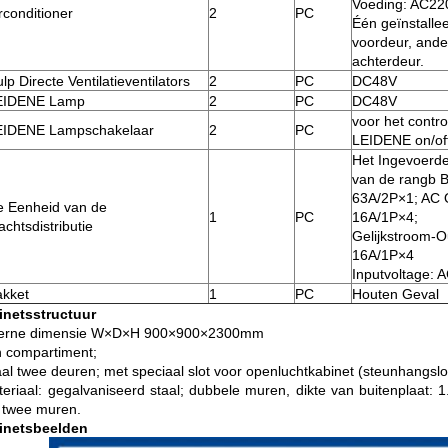
Voeding: AC22
rconditioner
2
PC
Één geïnstalle
voordeur, ande
achterdeur.
lp Directe Ventilatieventilators
2
PC
DC48V
EIDENE Lamp
2
PC
DC48V
voor het contro
EIDENE Lampschakelaar
2
PC
LEIDENE on/of
Het Ingevoerde
van de rangb B
63A/2P×1; AC 
e Eenheid van de
1
PC
16A/1P×4;
chtsdistributie
Gelijkstroom-O
16A/1P×4
Inputvoltage: 
akket
1
PC
Houten Geval
inetsstructuur
xterne dimensie W×D×H 900×900×2300mm
n compartiment;
taal twee deuren; met speciaal slot voor openluchtkabinet (steunhangslo
teriaal: gegalvaniseerd staal; dubbele muren, dikte van buitenplaat: 
 twee muren.
inetsbeelden