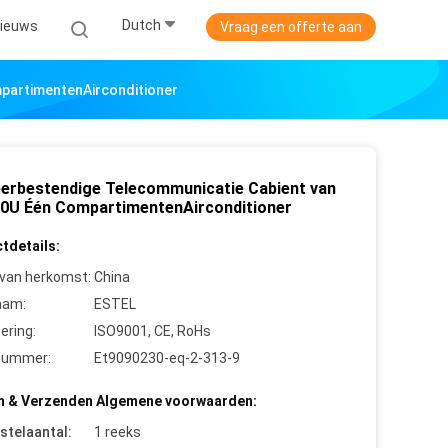
Dutch
ieuws
Vraag een offerte aan
partimentenAirconditioner
erbestendige Telecommunicatie Cabient van
40U Één CompartimentenAirconditioner
tdetails:
 van herkomst:
China
aam:
ESTEL
cering:
ISO9001, CE, RoHs
nummer:
Et9090230-eq-2-313-9
n & Verzenden Algemene voorwaarden:
stelaantal:
1 reeks