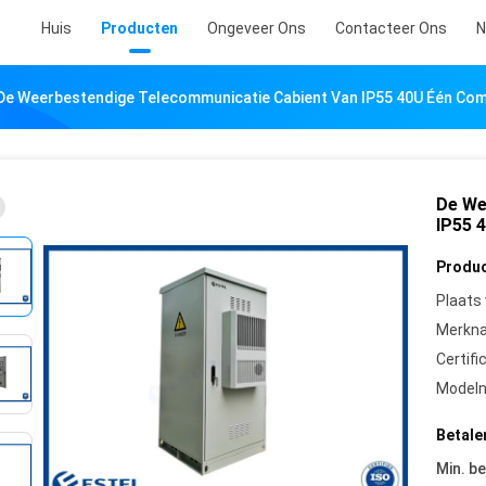
Huis
Producten
Ongeveer Ons
Contacteer Ons
N
De Weerbestendige Telecommunicatie Cabient Van IP55 40U Één Com
De We
IP55 
Produc
Plaats
Merkn
Certifi
Model
Betale
Min. be