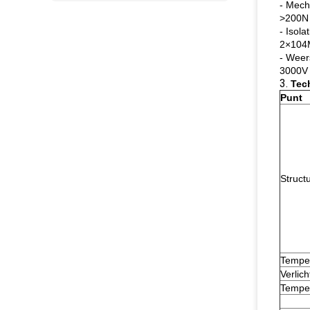
- Mech
>200N 
- Isol
2×104M
- Weer
3000V 
3.
Tec
Punt
Struct
Temper
Verlich
Tempe