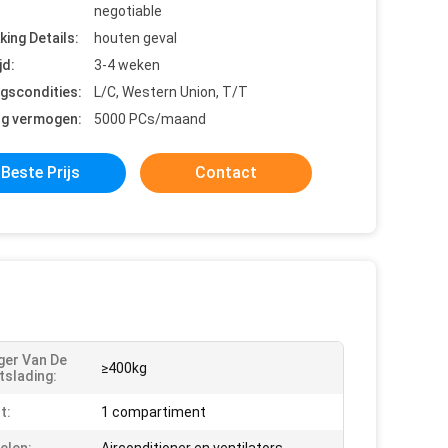
negotiable
king Details:
houten geval
jd:
3-4 weken
ngscondities:
L/C, Western Union, T/T
ng vermogen:
5000 PCs/maand
Beste Prijs
Contact
ger Van De
≥400kg
tslading:
t:
1 compartiment