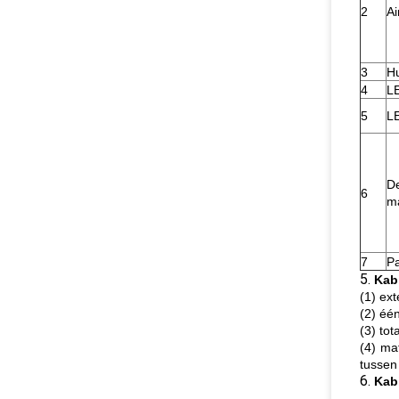
2
Ai
3
Hu
4
L
5
L
D
6
ma
7
P
5.
Kab
(1) e
(2) éé
(3) to
(4) ma
tussen
6.
Kab