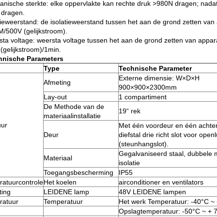
anische sterkte: elke oppervlakte kan rechte druk >980N dragen; nadat 
dragen.
atieweerstand: de isolatieweerstand tussen het aan de grond zetten van
/500V (gelijkstroom).
sta voltage: weersta voltage tussen het aan de grond zetten van appar
(gelijkstroom)/1min.
hnische Parameters
Type
Technische Parameter
Externe dimensie: W×D×H
Afmeting
900×900×2300mm
Lay-out
1 compartiment
De Methode van de
19“ rek
materiaalinstallatie
uur
Met één voordeur en één achter
Deur
diefstal drie richt slot voor open
(steunhangslot).
Gegalvaniseerd staal, dubbele
Materiaal
isolatie
Toegangsbescherming
IP55
atuurcontrole
Het koelen
airconditioner en ventilators
ting
LEIDENE lamp
48V LEIDENE lampen
ratuur
Temperatuur
Het werk Temperatuur: -40°C ~
Opslagtemperatuur: -50°C ~ + 