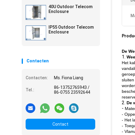
De
40U Outdoor Telecom
Enclosure
Ma
IP55 Outdoor Telecom
Enclosure
Produ
De We
1.
Wee
Contacten
Het ka
vandal
geroep
Contacten:
Ms. Fiona Liang
sluite
worden
86-13752765943 /
Tel.:
besche
86-0755 23592644
reserv
2.
De 
-
Mater
- Oppe
- Het 
Contact
- Toeg
- Vlam