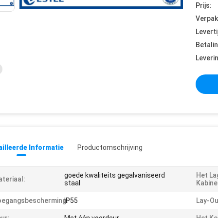
Prijs:
Verpak
Leverti
Betali
Leveri
illeerde Informatie
Productomschrijving
goede kwaliteits gegalvaniseerd
Het La
teriaal:
staal
Kabine
oegangsbescherming:
IP55
Lay-Ou