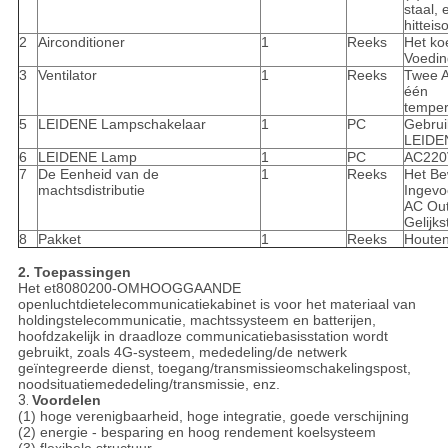
staal,
hitteiso
2
Airconditioner
1
Reeks
Het ko
Voedi
3
Ventilator
1
Reeks
Twee A
één
temper
5
LEIDENE Lampschakelaar
1
PC
Gebrui
LEIDEN
6
LEIDENE Lamp
1
PC
AC220
7
De Eenheid van de
1
Reeks
Het Be
machtsdistributie
Ingevo
AC Out
Gelijk
8
Pakket
1
Reeks
Houten
2. Toepassingen
Het et8080200-OMHOOGGAANDE
openluchtdietelecommunicatiekabinet is voor het materiaal van
holdingstelecommunicatie, machtssysteem en batterijen,
hoofdzakelijk in draadloze communicatiebasisstation wordt
gebruikt, zoals 4G-systeem, mededeling/de netwerk
geïntegreerde dienst, toegang/transmissieomschakelingspost,
noodsituatiemededeling/transmissie, enz.
3.
Voordelen
(1) hoge verenigbaarheid, hoge integratie, goede verschijning
(2) energie - besparing en hoog rendement koelsysteem