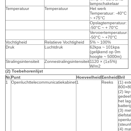
lampschakelaar
Temperatuur
Temperatuur
Het werk
Temperatuur: -40°C
~ +75°C
Opslagtemperatuur:
-50°C ~ + 70°C
Vervoertemperatuur:
-50°C ~ +70°C
Vochtigheid
Relatieve Vochtigheid
5% ~ 100%
Druk
Luchtdruk
62kpa ~ 101kpa
(gelijkend op 0m
hoogte ~ 5000m)
Stralingsintensiteit
Zonnestralingsintensiteit
1120 × (1±5%)
W/m2
(2) Toebehorenlijst
Nr.
Punt
Hoeveelheid
Eenheid
Bril
1
Openluchttelecommunicatiekabinet
1
Reeks
(1) ex
800×8
(2) lay
gedeelt
het la
batteri
(3) me
diefsta
openlu
(steun
(4) ma