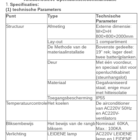
1.
Specificaties:
(1) technische Parameters
Punt
Type
Technische
Parameter
Structuur
Afmeting
Externe dimensie:
W×D×H
800×800×2000mm
Lay-out
1 compartiment
De Methode van de
Bovenste gedeelte:
materiaalinstallatie
19“ rek; lager deel:
twee batterijplanken.
Deur
Met één voordeur,
en speciaal slot voor
openluchtkabinet
(steunhangslot)
Materiaal
Gegalvaniseerd
staal, enige muur
met hitteisolatie
Toegangsbescherming
IP55
Temperatuurcontrole
Het koelen
De airconditioner
van AC220V 50Hz
en AC220V-
ventilators
Bliksembewijs
Het bewijs van de rangb
Nominaal: 60KA,
bliksem
Max.: 100KA
Verlichting
LEIDENE lamp
AC220V LEIDENE
lamp en LEIDENE