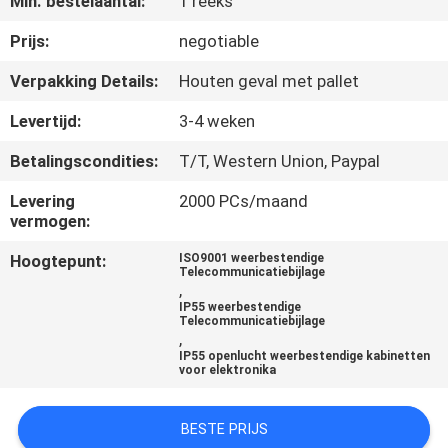
Min. bestelaantal:
1 reeks
CONTACTEER
ONS
Prijs:
negotiable
Verpakking Details:
Houten geval met pallet
NIEUWS
Levertijd:
3-4 weken
Betalingscondities:
T/T, Western Union, Paypal
VERZOEK
OM EEN
Levering
2000 PCs/maand
vermogen:
CITAAT
Hoogtepunt:
ISO9001 weerbestendige
Telecommunicatiebijlage
,
SITEMAP
IP55 weerbestendige
Telecommunicatiebijlage
,
IP55 openlucht weerbestendige kabinetten
PRIVACY
voor elektronika
POLICY
BESTE PRIJS