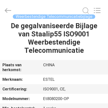
SCIENCE
AND
TECHNOLOGY
CO.,
LTD.
Weerbestendige Telecommunicatiebijlage
All
Rights
De gegalvaniseerde Bijlage
HUIS
Reserved.
van Staalip55 ISO9001
PRODUCTEN
Weerbestendige
Telecommunicatie
ONGEVEER
ONS
Plaats van
CHINA
herkomst:
FABRIEKSREIS
Merknaam:
ESTEL
Certificering:
ISO9001, CE,
KWALITEITSCONTROLE
Modelnummer:
Et8080200-OP