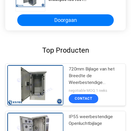
Weerbestendige
Telecommunicatie
Doorgaan
Top Producten
720mm Bijlage van het
Breedte de
Weerbestendige
Netwerk
negotiable MOQ:1 reeks
CONTACT
IP55 weerbestendige
Openluchtbijlage