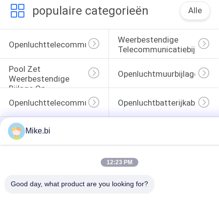
populaire categorieën
Alle
Weerbestendige 
Openluchttelecommunicatiebijlage
Telecommunicatiebijlage
Pool Zet 
Openluchtmuurbijlage
Weerbestendige 
Bijlage Op
Openluchttelecommunicatiekabinet
Openluchtbatterijkabinet
Openlucht 
Mike.bi
BijlageWarmtewisselaar
Elektrokabinet
12:23 PM
Good day, what product are you looking for?