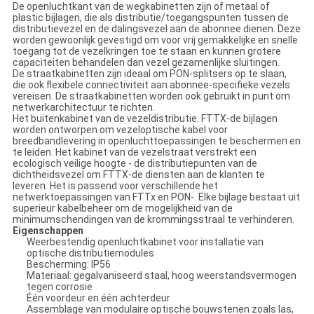
De openluchtkant van de wegkabinetten zijn of metaal of
plastic bijlagen, die als distributie/toegangspunten tussen de
distributievezel en de dalingsvezel aan de abonnee dienen. Deze
worden gewoonlijk gevestigd om voor vrij gemakkelijke en snelle
toegang tot de vezelkringen toe te staan en kunnen grotere
capaciteiten behandelen dan vezel gezamenlijke sluitingen.
De straatkabinetten zijn ideaal om PON-splitsers op te slaan,
die ook flexibele connectiviteit aan abonnee-specifieke vezels
vereisen. De straatkabinetten worden ook gebruikt in punt om
netwerkarchitectuur te richten.
Het buitenkabinet van de vezeldistributie. FTTX-de bijlagen
worden ontworpen om vezeloptische kabel voor
breedbandlevering in openluchttoepassingen te beschermen en
te leiden. Het kabinet van de vezelstraat verstrekt een
ecologisch veilige hoogte - de distributiepunten van de
dichtheidsvezel om FTTX-de diensten aan de klanten te
leveren. Het is passend voor verschillende het
netwerktoepassingen van FTTx en PON-. Elke bijlage bestaat uit
superieur kabelbeheer om de mogelijkheid van de
minimumschendingen van de krommingsstraal te verhinderen.
Eigenschappen
Weerbestendig openluchtkabinet voor installatie van
optische distributiemodules
Bescherming: IP56
Materiaal: gegalvaniseerd staal, hoog weerstandsvermogen
tegen corrosie
Één voordeur en één achterdeur
Assemblage van modulaire optische bouwstenen zoals las,