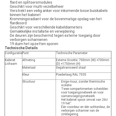
flard en splitsersmodules
Geschikt voor multi-vezelbeheer
Verstrekt een veilig anker voor inkomende losse buiskabels
binnen het kabinet
Krommingsradiant voor de bovenmatige opslag van het
flardkoord
Geschikt voor verschillende kabeldiameters
Gemakkelijke installatie en verwijdering
De deuren zijn beschermd tegen externe toegang door
verborgen scharnieren
19 duim het opzetten sporen
Technische Details
Configuratie
Punt
Technische Parameter
Kabinet
Afmeting
Externe Grootte: 700mm (W) ×700mm
Lichaam
(D) ×1750mm (H)
Materiaal
Gegalvaniseerd staal
Kleur
Poederlaag RAL 7035
Structuur
Enige muur, zonder thermische
isolatie
Twee compartimenten scheidden:
voor toegangsnetwerk en voor
samenvoegingsnetwerk
Het kabinet spoor omvat van 26U
19 het“.
Één voordeur en één achterdeur, de
verborgen scharnier van de
zinklegering