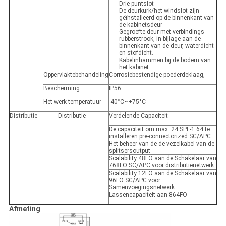
Drie puntslot
De deurkurk/het windslot zijn
geïnstalleerd op de binnenkant van
de kabinetsdeur
Gegroefte deur met verbindings
rubberstrook, in bijlage aan de
binnenkant van de deur, waterdicht
en stofdicht.
Kabelinhammen bij de bodem van
het kabinet.
Oppervlaktebehandeling
Corrosiebestendige poederdeklaag,
Bescherming
IP56
Het werk temperatuur
-40°C~+75°C
Distributie
Distributie
Verdelende Capaciteit
De capaciteit om max. 24 SPL-1:64 te
installeren pre-connectorized SC/APC
Het beheer van de de vezelkabel van de
splitsersoutput
Scalability 48FO aan de Schakelaar van
768FO SC/APC voor distributienetwerk
Scalability 12FO aan de Schakelaar van
96FO SC/APC voor
Samenvoegingsnetwerk
Lassencapaciteit aan 864FO
Afmeting