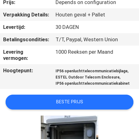
CONTACTEER
Prijs:
Depends on configuration
ONS
Verpakking Details:
Houten geval + Pallet
Levertijd:
30 DAGEN
NIEUWS
Betalingscondities:
T/T, Paypal, Western Union
VERZOEK
Levering
1000 Reeksen per Maand
vermogen:
OM EEN
Hoogtepunt:
,
IP56 openluchttelecommunicatiebijlage
CITAAT
,
ESTEL Outdoor Telecom Enclosure
IP56 openluchttelecommunicatiekabinet
SITEMAP
BESTE PRIJS
PRIVACY
POLICY