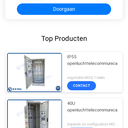
Doorgaan
Top Producten
IP55
openluchttelecommunicatiebij
negotiable MOQ:1 reeks
CONTACT
40U
openluchttelecommunicatiebij
Depends on configuration MOQ:1 reeks