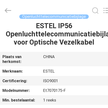
SCIENCE
AND
TECHNOLOGY
CO.,
LTD.
Openluchttelecommunicatiebijlage
All
Rights
ESTEL IP56
HUIS
Reserved.
Openluchttelecommunicatiebijl
PRODUCTEN
voor Optische Vezelkabel
ONGEVEER
Plaats van
CHINA
herkomst:
ONS
Merknaam:
ESTEL
FABRIEKSREIS
Certificering:
ISO9001
Modelnummer:
Et7070175-F
KWALITEITSCONTROLE
Min. bestelaantal:
1 reeks