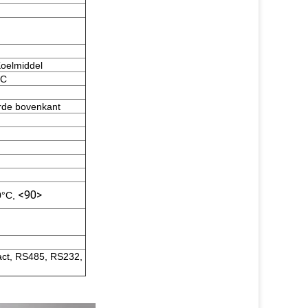
oelmiddel
°C
rde bovenkant
<90>
0°C,
act, RS485, RS232,