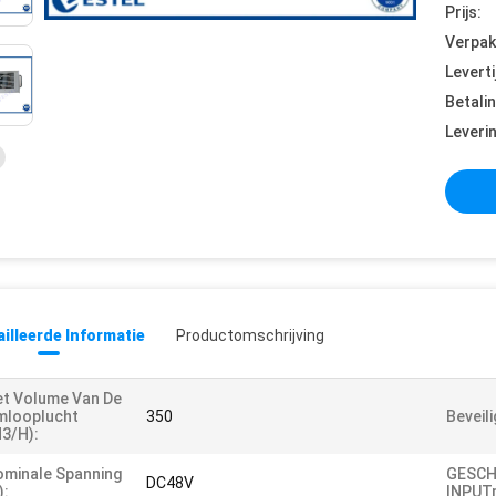
Prijs:
Verpak
Leverti
Betali
Leveri
illeerde Informatie
Productomschrijving
t Volume Van De
mlooplucht
350
Beveil
3/h):
minale Spanning
GESC
DC48V
):
INPUT