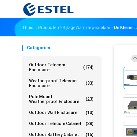
Thuis
Producten
BijlageWarmtewisselaar
De Kleine 
Catagories
Outdoor Telecom
(174)
Enclosure
Weatherproof Telecom
(33)
Enclosure
Pole Mount
(23)
Weatherproof Enclosure
Outdoor Wall Enclosure
(13)
Outdoor Telecom Cabinet
(38)
Outdoor Battery Cabinet
(15)