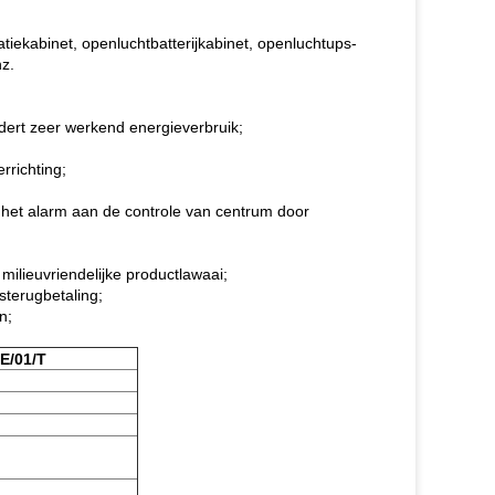
iekabinet, openluchtbatterijkabinet, openluchtups-
nz.
dert zeer werkend energieverbruik;
rrichting;
 het alarm aan de controle van centrum door
 milieuvriendelijke productlawaai;
sterugbetaling;
n;
E/01/T