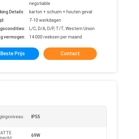
negotiable
king Details:
karton + schuim + houten geval
jd:
7-10 werkdagen
ngscondities:
L/C, D/A, D/P, T/T, Western Union
ng vermogen:
14.000 reeksen per maand
Beste Prijs
Contact
igingsniveau:
IP55
HATTE
69W
macht: