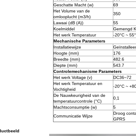
Geschatte Macht (w)
69
Het Volume van de
350
omlooplucht (m3/h)
Lawaai (dB (A))
55
Koelmiddel
Gemengd K
Het werk Temperatuur
-20°C ~ 55
Mechanische Parameters
Installatiewijze
Geïnstallee
Hoogte (mm)
176
Breedte (mm)
482.6
Diepte (mm)
543.7
Controlemechanisme Parameters
Het werk Voltage (v)
DC36~72
Het werk Temperatuur en
-20°C ~ +8
Vochtigheid
De Nauwkeurigheid van de
0,1
temperatuurcontrole (°C)
Machtsconsumptie (w)
5
Droog cont
Communicatie Wijze
GPRS
ductbeeld