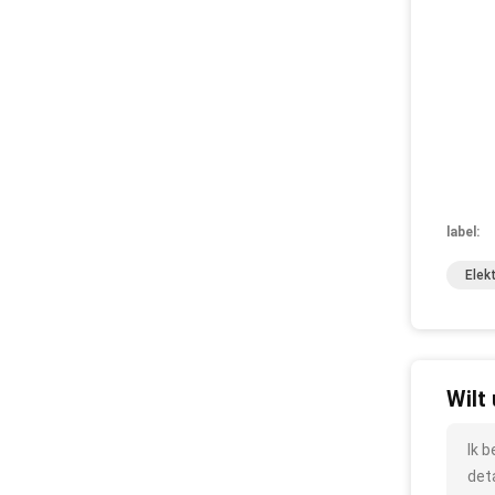
label:
Elek
Wilt
Ik 
det