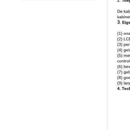
2.
Toe
De kab
kabine
3.
Eig
(1) on
(2) LC
(3) per
(4) ge
(5) me
contro
(6) bev
(7) geb
(8) go
(9) la
4. Te