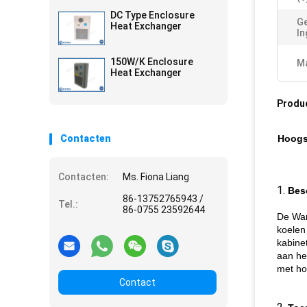
DC Type Enclosure
G
Heat Exchanger
I
150W/K Enclosure
Ma
Heat Exchanger
Produ
Contacten
Hoogs
Contacten:
Ms. Fiona Liang
1.
Bes
86-13752765943 /
Tel.:
86-0755 23592644
De War
koelen
kabine
aan he
met ho
Contact