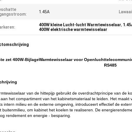
eschatte
1.45A
Lawaai 
ngangsstroom:
400W kleine Lucht-lucht Warmtewisselaar
,
1.45
rkeren:
400W elektrische warmtewisselaar
ctomschrijving
te zet 400W-BijlageWarmtewisselaar voor Openluchttelecommunica
RS485
chrijving
mtewisselaar van de hittepijp gebruikt de overdrachtprincipe van de 
 aan het compartiment van het kabinetsmateriaal te leiden. Het maakt v
ts intern milieu en de externe omgeving, introduceert effectief de exte
t buitenmilieu, om kabinet het koelen te realiseren. De energierende
og rendement en energie - besparing.