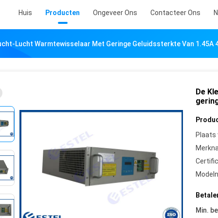
Huis
Producten
Ongeveer Ons
Contacteer Ons
N
Lucht-Lucht Warmtewisselaar Met Geringe Geluidssterkte Van 1.45A
De Kl
gerin
Produc
Plaats
Merkn
Certifi
Model
Betale
Min. be