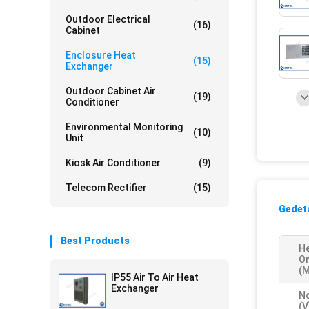
Outdoor Electrical
(16)
Cabinet
Enclosure Heat
(15)
Exchanger
Outdoor Cabinet Air
(19)
Conditioner
Environmental Monitoring
(10)
Unit
Kiosk Air Conditioner
(9)
Telecom Rectifier
(15)
Gedeta
Best Products
He
O
(m
IP55 Air To Air Heat
Exchanger
No
(v