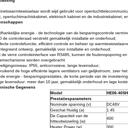
passing
inetswarmtewisselaar wordt wijd gebruikt voor openluchttelecommunicat
t, openluchtmachtskabinet, elektrisch kabinet en de industriekabinet, e
enschappen
afhankelijke energie - de technologie van de besparingscontrole vermin
D de controleraad verstrekt gemakkelijk installatie en onderhoud;
fecte controlefunctie, efficiënt controle en beheer op warmtewisselaarve
ïntegreerd ontwerp, gemakkelijk voor installatie en onderhoud;
t de verre controleinterface van RS485, kunnen de foutenopsporing en
lemechanisme worden overgebracht.
eiligingsniveau: IP55, anticorrosieve, lange levensduur;
ruikend de hoge efficiënte lagere ventilators van gelijkstroom, zeer het
ede energie - besparingsprestaties, de korte periode van de investering
nge levensduur: meer dan 10 jaar, gemakkelijk onderhoud en lage koste
chnische Gegevens
Model
HE06-40SH
Prestatiesparameters
Nominale spanning (v)
DC48V
Geschat Huidig (a)
1.45
De Capaciteit van de
400
hitteuitwisseling (w)
Heater Power (w)
300