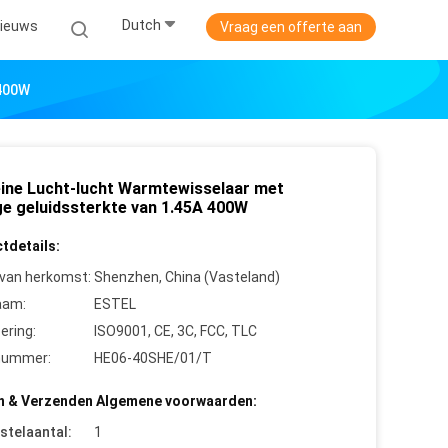
Dutch
ieuws
Vraag een offerte aan
 400W
eine Lucht-lucht Warmtewisselaar met
ge geluidssterkte van 1.45A 400W
tdetails:
 van herkomst:
Shenzhen, China (Vasteland)
aam:
ESTEL
cering:
ISO9001, CE, 3C, FCC, TLC
nummer:
HE06-40SHE/01/T
n & Verzenden Algemene voorwaarden:
stelaantal:
1