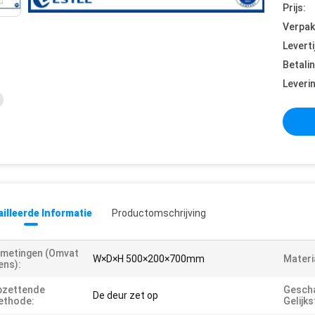
Prijs:
Verpak
Leverti
Betali
Leveri
illeerde Informatie
Productomschrijving
metingen (omvat
W×D×H 500×200×700mm
Materi
ens):
pzettende
Gescha
De deur zet op
ethode:
Gelijk