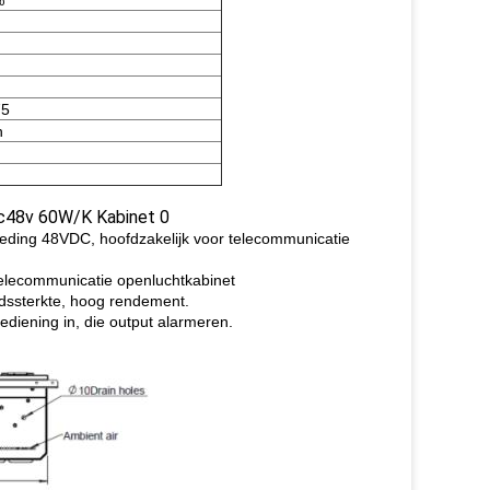
%
75
h
voeding 48VDC, hoofdzakelijk voor telecommunicatie
telecommunicatie openluchtkabinet
idssterkte, hoog rendement.
diening in, die output alarmeren.