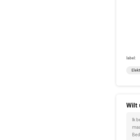
label:
Elek
Wilt
Ik 
maa
Bed