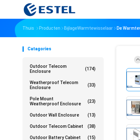
Thuis
Producten
BijlageWarmtewisselaar
De Warmtew
Catagories
Outdoor Telecom
(174)
Enclosure
Weatherproof Telecom
(33)
Enclosure
Pole Mount
(23)
Weatherproof Enclosure
Outdoor Wall Enclosure
(13)
Outdoor Telecom Cabinet
(38)
Outdoor Battery Cabinet
(15)