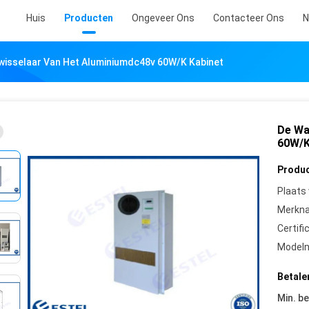
Huis
Producten
Ongeveer Ons
Contacteer Ons
N
isselaar Van Het Aluminiumdc48v 60W/K Kabinet
De Wa
60W/K
Produc
Plaats
Merkn
Certifi
Model
Betale
Min. be