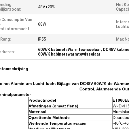
oeding
Het Ko
48V±20%
lijkstroom:
Capaci
 Consumptie Van
Intern
e
68W
Lucht
ntilatorsmacht:
 Rang:
IP55
Max No
60W/K kabinetsWarmtewisselaar
,
DC48V kabin
rkeren:
60W/K kabinetswarmtewisselaar
ctomschrijving
e het Aluminium Lucht-lucht Bijlage van DC48V 60W/K de Warmte
Control, Alarmerende Ou
hninalparameter
Productmodel
ET060E
Afmetingen (omvat flens)
W×D×H 
Materiaal
Alumini
Opzettende Methode
Deurste
Werkende Temperatuurwaaier
-40℃-+