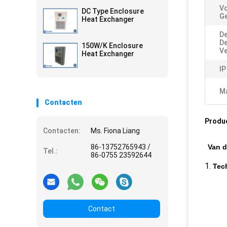
V
DC Type Enclosure
Ge
Heat Exchanger
De
D
150W/K Enclosure
Ve
Heat Exchanger
IP
Ma
Contacten
Produ
Contacten:
Ms. Fiona Liang
86-13752765943 /
Van d
Tel.:
86-0755 23592644
1.
Tec
Contact