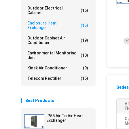
Outdoor Electrical
(16)
Cabinet
Enclosure Heat
(15)
Exchanger
Outdoor Cabinet Air
(19)
Conditioner
Environmental Monitoring
(10)
Unit
Kiosk Air Conditioner
(9)
Telecom Rectifier
(15)
Gedeta
Best Products
Af
Fl
IP55 Air To Air Heat
O
Exchanger
M