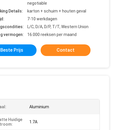
negotiable
king Details:
karton + schuim + houten geval
jd:
7-10 werkdagen
ngscondities:
L/C, D/A, D/P, T/T, Western Union
ng vermogen:
16.000 reeksen per maand
Beste Prijs
Contact
aal:
Aluminium
tte Huidige
1.7A
stroom: