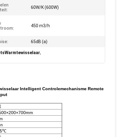
elen
60W/K (600W)
teit:
e
450 m3/h
stroom:
ise:
65dB (a)
etsWarmtewisselaar
,
wisselaar Intelligent Controlemechanisme Remote
tput
E
500×200×700mm
um
un
65℃