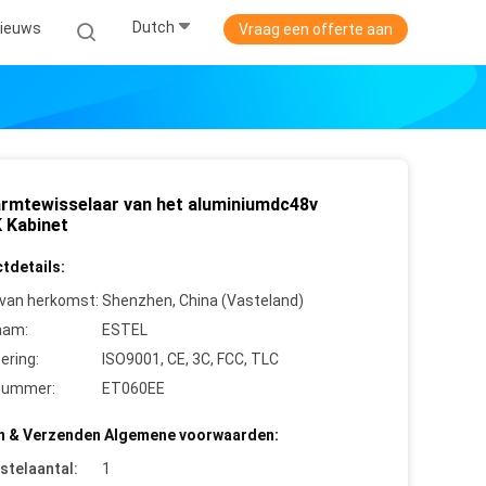
Dutch
ieuws
Vraag een offerte aan
rmtewisselaar van het aluminiumdc48v
 Kabinet
tdetails:
 van herkomst:
Shenzhen, China (Vasteland)
aam:
ESTEL
cering:
ISO9001, CE, 3C, FCC, TLC
nummer:
ET060EE
n & Verzenden Algemene voorwaarden:
stelaantal:
1