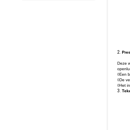
2.
Pre
Deze w
openlu
◊Een b
◊De ve
◊Het i
3.
Tek