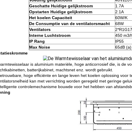
Voeding gelijkstroom
48V±20
Geschatte Huidige gelijkstroom
1.7A
Opstarten Huidige gelijkstroom
2.1A
Het koelen Capaciteit
60W/K
De Consumptie van de ventilatorsmacht
68W
Ventilators
2*R1G1
Interne Luchtstroom
450 m3/
IP Rang
IP55
Max Noise
65dB (a)
statieskromme
armtewisselaar is aluminium materiële, hoge anticorrosief die, is de 
chtkabinetten, batterijkabinet, machtsnet enz. wordt gebruikt.
etrouwbare, hoge efficiënte en lange leven het koelen oplossing voor 
ntilatorsnelheid kan met verrichting worden geregeld met geringe gelu
ntelligente controlemechanisme bouwde voor het hebben van afstandsbe
ening