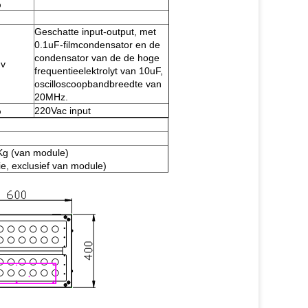
%
Geschatte input-output, met
0.1uF-filmcondensator en de
condensator van de de hoge
v
frequentieelektrolyt van 10uF,
oscilloscoopbandbreedte van
20MHz.
%
220Vac input
4Kg (van module)
ie, exclusief van module)