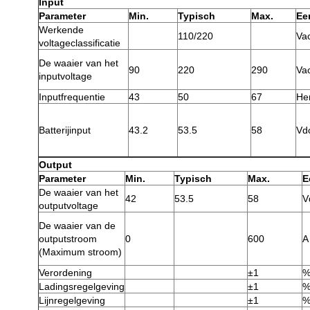
Input
Parameter
Min.
Typisch
Max.
Ee
Werkende
110/220
Va
voltageclassificatie
De waaier van het
90
220
290
Va
inputvoltage
Inputfrequentie
43
50
67
He
Batterijinput
43.2
53.5
58
Vd
Output
Parameter
Min.
Typisch
Max.
E
De waaier van het
42
53.5
58
V
outputvoltage
De waaier van de
outputstroom
0
600
A
(Maximum stroom)
Verordening
±1
Ladingsregelgeving
±1
Lijnregelgeving
±1