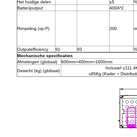
Het huidige delen
±5
Batterijoutput
400A*2
Rimpeling (vp-P)
200
m
Outputefficiency
91
93
Mechanische specificaties
Afmetingen (globaal)
600mm×400mm×1600mm
Inclusief ≤111.
Gewicht (kg) (globaal)
≤85Kg (Kader + Distribut