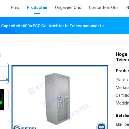
Huis
Producten
Ongeveer Ons
Contacteer Ons
N
 Capaciteits600a FCC Gelijkrichter In Telecommunicatie
Hoge 
Telec
Produc
Plaats
Merkn
Certifi
Model
Betale
Min. be