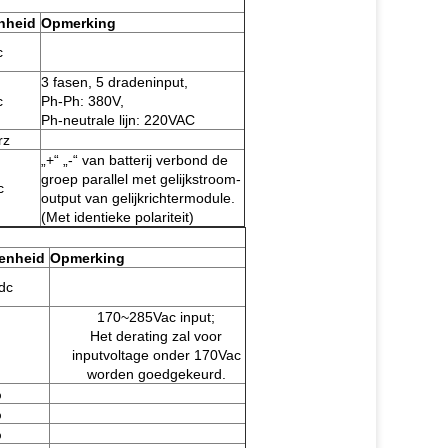
nheid
Opmerking
c
3 fasen, 5 dradeninput,
c
Ph-Ph: 380V,
Ph-neutrale lijn: 220VAC
rz
„+“ „-“ van batterij verbond de
groep parallel met gelijkstroom-
c
output van gelijkrichtermodule.
(Met identieke polariteit)
enheid
Opmerking
dc
170~285Vac input;
Het derating zal voor
inputvoltage onder 170Vac
worden goedgekeurd.
%
%
%