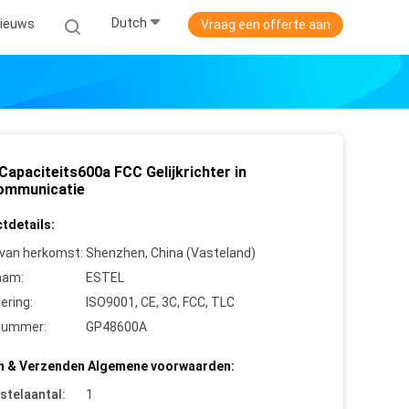
Dutch
ieuws
Vraag een offerte aan
Capaciteits600a FCC Gelijkrichter in
ommunicatie
tdetails:
 van herkomst:
Shenzhen, China (Vasteland)
aam:
ESTEL
cering:
ISO9001, CE, 3C, FCC, TLC
nummer:
GP48600A
n & Verzenden Algemene voorwaarden:
stelaantal:
1