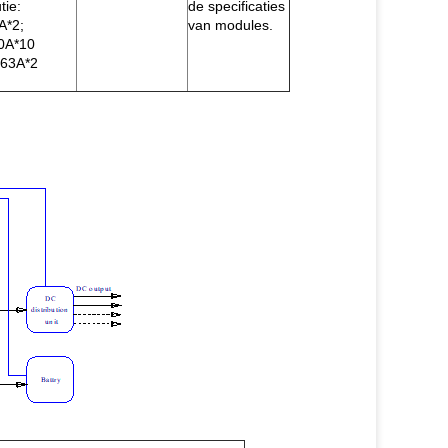
tie:
de specificaties
A*2;
van modules.
00A*10
 63A*2