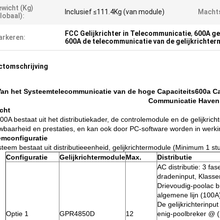
wicht (kg)
Inclusief ≤111.4Kg (van module)
Machts
lobaal):
FCC Gelijkrichter in Telecommunicatie
,
600A ge
rkeren:
600A de telecommunicatie van de gelijkrichte
ctomschrijving
an het Systeemtelecommunicatie van de hoge Capaciteits600a Cab
Communicatie Haven
cht
0A bestaat uit het distributiekader, de controlemodule en de gelijkric
wbaarheid en prestaties, en kan ook door PC-software worden in werki
emconfiguratie
teem bestaat uit distributieeenheid, gelijkrichtermodule (Minimum 1 stu
Configuratie
Gelijkrichtermodule
Max.
Distributie
AC distributie: 3 fas
dradeninput, Klasse
Drievoudig-poolac 
algemene lijn (100A
De gelijkrichterinpu
Optie 1
GPR4850D
12
enig-poolbreker @ 