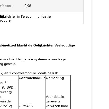
factor:
0,98
lijkrichter in Telecommunicatie
,
rmodule
inetized Macht de Gelijkrichter Veelvoudige
htermodule. Het gehele systeem is van hoge
ng gesteld
.
k) en 1 controlemodule. Zoals na lijst:
Controlemodule
Opmerking
en, 5
nii/c SPD;
breker @
);
Voor details,
t van de
gelieve te
(20A*12)
GPM48A
verwijzen naar