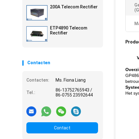
Ge
200A Telecom Rectifier
(g
Ma
ETP4890 Telecom
Rectifier
Produ
V
Contacten
Overzi
GP4860
Contacten:
Ms. Fiona Liang
betrou
Syste
86-13752765943 /
Tel.:
Het sys
86-0755 23592644
Contact