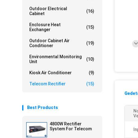
Outdoor Electrical
(16)
Cabinet
Enclosure Heat
(15)
Exchanger
Outdoor Cabinet Air
(19)
Conditioner
Environmental Monitoring
(10)
Unit
Kiosk Air Conditioner
(9)
Telecom Rectifier
(15)
Gedeta
Best Products
N
V
4800W Rectifier
System For Telecom
In