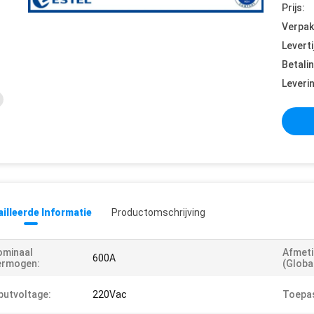
Prijs:
Verpak
Leverti
Betali
Leveri
illeerde Informatie
Productomschrijving
ominaal
Afmet
600A
ermogen:
(globa
putvoltage:
220Vac
Toepas