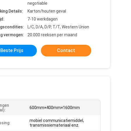
negotiable
king Details:
Karton/houten geval
jd:
7-10 werkdagen
ngscondities:
L/C, D/A, D/P, T/T, Western Union
ng vermogen:
20.000 reeksen per maand
Beste Prijs
Contact
ingen
600mm×400mm×1600mm
al):
mobiel communicatiemiddel,
sing:
transmissiemateriaal enz.