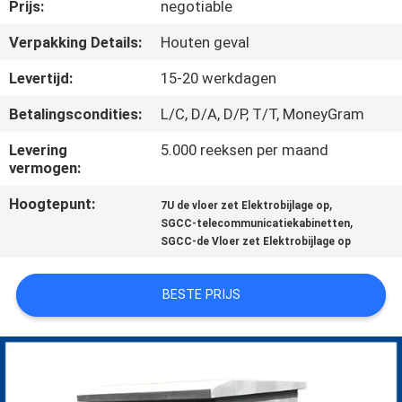
CONTACTEER
Prijs:
negotiable
ONS
Verpakking Details:
Houten geval
Levertijd:
15-20 werkdagen
NIEUWS
Betalingscondities:
L/C, D/A, D/P, T/T, MoneyGram
VERZOEK
Levering
5.000 reeksen per maand
vermogen:
OM EEN
Hoogtepunt:
,
7U de vloer zet Elektrobijlage op
CITAAT
,
SGCC-telecommunicatiekabinetten
SGCC-de Vloer zet Elektrobijlage op
SITEMAP
BESTE PRIJS
PRIVACY
POLICY