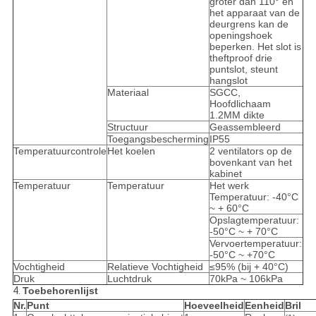
groter dan 110° en
het apparaat van de
deurgrens kan de
openingshoek
beperken. Het slot is
theftproof drie
puntslot, steunt
hangslot
Materiaal
SGCC,
Hoofdlichaam
1.2MM dikte
Structuur
Geassembleerd
Toegangsbescherming
IP55
Temperatuurcontrole
Het koelen
2 ventilators op de
bovenkant van het
kabinet
Temperatuur
Temperatuur
Het werk
Temperatuur: -40°C
~ + 60°C
Opslagtemperatuur:
-50°C ~ + 70°C
Vervoertemperatuur:
-50°C ~ +70°C
Vochtigheid
Relatieve Vochtigheid
≤95% (bij + 40°C)
Druk
Luchtdruk
70kPa ~ 106kPa
4.
Toebehorenlijst
Nr.
Punt
Hoeveelheid
Eenheid
Bril