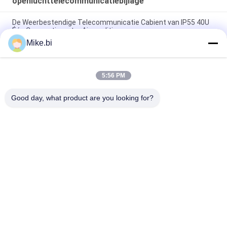
openluchttelecommunicatiebijlage
De Weerbestendige Telecommunicatie Cabient van IP55 40U
Één CompartimentenAirconditioner
Mike.bi
1000mm 16U Openlucht Weerbestendige de Elektronikadoos
van de Telecommunicatiebijlage
5:56 PM
Het Weerbestendige Openlucht Elektrokabinet 1500W AC220V
van IP55 DDF
Good day, what product are you looking for?
populaire categorieën
Alle
Weerbestendige 
Openluchttelecommunicatiebijlage
Telecommunicatiebijlage
Pool Zet 
Openluchtmuurbijlage
Weerbestendige 
Bijlage Op
Openluchttelecommunicatiekabinet
Openluchtbatterijkabinet