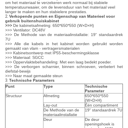
om het materiaal te verzekeren werk normaal bij stabiele
temperatuurwaaier, om de levensduur van het materiaal veel
langer te maken en hun stabielere prestaties.
2.
Verkopende punten en Eigenschap van Materieel voor
gebruik buitenshuiskabinet
>>>
De kabinetsafmeting: 650*650*550 (W×D×H)
>>> Ventilator: DC48V
>>> De Methode van de materiaalinstallatie: 19“ standaardrek
7U
>>> Alle die kabels in het kabinet worden gebruikt worden
gemaakt van vlam - vertragersmaterialen
>>> Kabinetsontwerp met IP55-beschermingsklasse
>>> Materiaal: SGCC
>>> Oppervlaktebehandeling: Met een laag bedekt poeder.
>>> De verborgen scharnier, binnen schroeven, verbetert het
diefstal-bewijs
>>> Naar maat gemaakte steun
3.
Technische Parameters
Punt
Type
Technische
Parameter
Structuur
Afmeting
650*650*550
(W×D×H)
Lay-out
Één compartiment
De Methode van de
19“ standaardrek 7U
materiaalinstallatie
Deur
De deur
openingshoek is