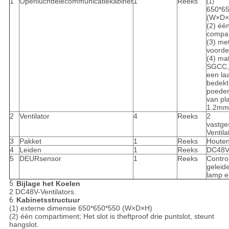
1
Openluchttelecommunicatiekabinet
1
Reeks
(1)
650*6
(W×D×
(2) éé
compar
(3) me
voorde
(4) mat
SGCC,
een la
bedekt
poeder
van pla
1.2mm
2
Ventilator
4
Reeks
2
vastge
Ventila
3
Pakket
1
Reeks
Houten
4
Leiden
1
Reeks
DC48
5
DEURsensor
1
Reeks
Contro
geleid
lamp e
5.
Bijlage het Koelen
2 DC48V-Ventilators.
6.
Kabinetsstructuur
(1) externe dimensie 650*650*550 (W×D×H)
(2) één compartiment; Het slot is theftproof drie puntslot, steunt
hangslot.