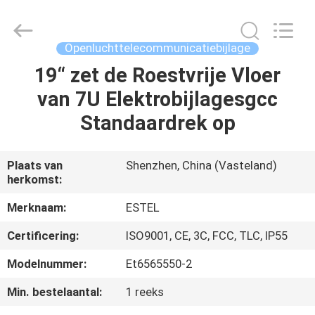
SCIENCE
AND
TECHNOLOGY
CO.,
LTD.
Openluchttelecommunicatiebijlage
All
Rights
19“ zet de Roestvrije Vloer
HUIS
Reserved.
van 7U Elektrobijlagesgcc
PRODUCTEN
Standaardrek op
ONGEVEER
Plaats van
Shenzhen, China (Vasteland)
herkomst:
ONS
Merknaam:
ESTEL
FABRIEKSREIS
Certificering:
ISO9001, CE, 3C, FCC, TLC, IP55
Modelnummer:
Et6565550-2
KWALITEITSCONTROLE
Min. bestelaantal:
1 reeks