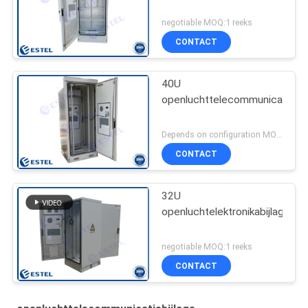
negotiable MOQ:1 reeks
CONTACT
40U
openluchttelecommunicatiebij
Depends on configuration MOQ:1 reeks
CONTACT
32U
openluchtelektronikabijlage
negotiable MOQ:1 reeks
CONTACT