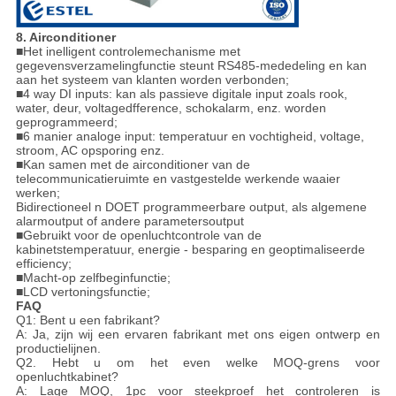
8. Airconditioner
■
Het inelligent controlemechanisme met
gegevensverzamelingfunctie steunt RS485-mededeling en kan
aan het systeem van klanten worden verbonden;
■4 way DI inputs: kan als passieve digitale input zoals rook,
water, deur, voltagedfference, schokalarm, enz. worden
geprogrammeerd;
■6 manier analoge input: temperatuur en vochtigheid, voltage,
stroom, AC opsporing enz.
■Kan samen met de airconditioner van de
telecommunicatieruimte en vastgestelde werkende waaier
werken;
Bidirectioneel n DOET programmeerbare output, als algemene
alarmoutput of andere parametersoutput
■Gebruikt voor de openluchtcontrole van de
kabinetstemperatuur, energie - besparing en geoptimaliseerde
efficiency;
■Macht-op zelfbeginfunctie;
■LCD vertoningsfunctie;
FAQ
Q1: Bent u een fabrikant?
A: Ja, zijn wij een ervaren fabrikant met ons eigen ontwerp en
productielijnen.
Q2. Hebt u om het even welke MOQ-grens voor
openluchtkabinet?
A: Lage MOQ, 1pc voor steekproef het controleren is