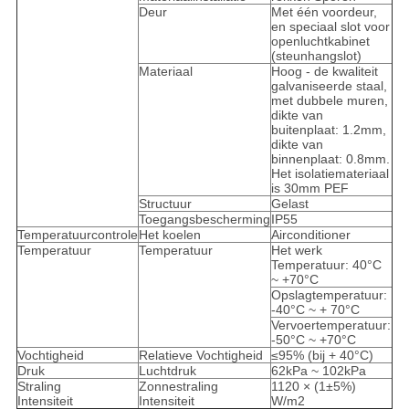
Deur
Met één voordeur,
en speciaal slot voor
openluchtkabinet
(steunhangslot)
Materiaal
Hoog - de kwaliteit
galvaniseerde staal,
met dubbele muren,
dikte van
buitenplaat: 1.2mm,
dikte van
binnenplaat: 0.8mm.
Het isolatiemateriaal
is 30mm PEF
Structuur
Gelast
Toegangsbescherming
IP55
Temperatuurcontrole
Het koelen
Airconditioner
Temperatuur
Temperatuur
Het werk
Temperatuur: 40°C
~ +70°C
Opslagtemperatuur:
-40°C ~ + 70°C
Vervoertemperatuur:
-50°C ~ +70°C
Vochtigheid
Relatieve Vochtigheid
≤95% (bij + 40°C)
Druk
Luchtdruk
62kPa ~ 102kPa
Straling
Zonnestraling
1120 × (1±5%)
Intensiteit
Intensiteit
W/m2