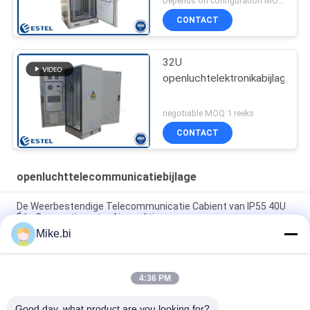
Depends on configuration MOQ:1 reeks
CONTACT
32U
openluchtelektronikabijlage
negotiable MOQ:1 reeks
CONTACT
openluchttelecommunicatiebijlage
De Weerbestendige Telecommunicatie Cabient van IP55 40U
Één CompartimentenAirconditioner
Mike.bi
1000mm 16U Openlucht Weerbestendige de Elektronikadoos
van de Telecommunicatiebijlage
4:36 PM
Het Weerbestendige Openlucht Elektrokabinet 1500W AC220V
van IP55 DDF
Good day, what product are you looking for?