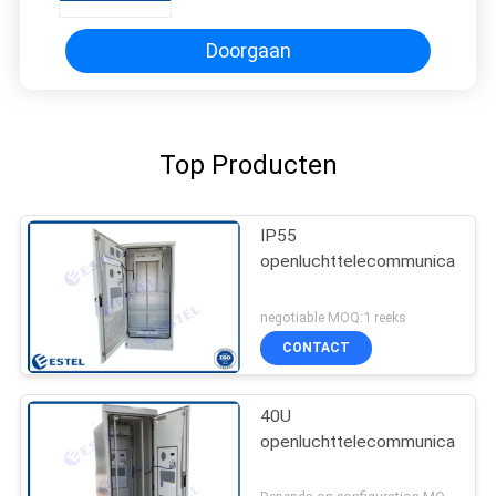
Doorgaan
Top Producten
IP55
openluchttelecommunicatiebij
negotiable MOQ:1 reeks
CONTACT
40U
openluchttelecommunicatiebij