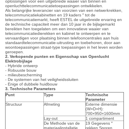
oplossingen voor een uitgebreide waaier van binnen en
openluchttelecommunicatietoepassingen ontwikkelen.
Als belangrijke leverancier van voorzien van een netwerkrekken,
telecommunicatiekabinetten en 19 kaders ″ tot de
telecommunicatiemarkt, heeft ESTEL de uitgebreide ervaring en
de technische capaciteit meer dan 10 jaar in de bijlagemarkt
bereikten hen toegelaten om een innovatieve waaier van
telecommunicatiedierekken en kabinet te ontwerpen en te
vervaardigen voor plaatsing binnen telefooncentrales aan huis
standaardtelecommunicatie-uitrusting en toebehoren, door aan
woontoepassingen straat-type toepassingen in het leven worden
geroepen.
2. Verkopende punten en Eigenschap van Openlucht
Elektrobijlage
- Hybride ontwerp
- Robuuste bouw
- milieubescherming
- De systemen van het veiligheidssluiten
- Enige of dubbele huidbouw
3. Technische Parameters
Punt
Type
Technische
Parameter
Structuur
Afmeting
Externe dimensie
(W×D×H):
700×950×1600mm
Lay-out
1 compartiment
De Methode van de
19 Gegevens ″
materiaalinstallatie
rekken Sporen