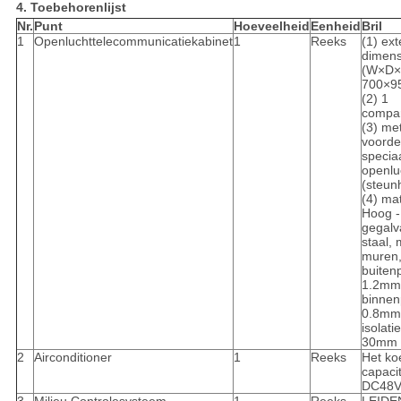
4. Toebehorenlijst
Nr.
Punt
Hoeveelheid
Eenheid
Bril
1
Openluchttelecommunicatiekabinet
1
Reeks
(1) ex
dimens
(W×D×
700×9
(2) 1
compar
(3) me
voorde
speciaa
openlu
(steun
(4) mat
Hoog - 
gegalv
staal,
muren,
buitenp
1.2mm,
binnen
0.8mm
isolati
30mm
2
Airconditioner
1
Reeks
Het ko
capaci
DC48V-