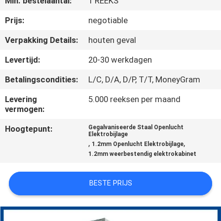
Min. bestelaantal:
1 REEKS
CONTACTEER
ONS
Prijs:
negotiable
Verpakking Details:
houten geval
NIEUWS
Levertijd:
20-30 werkdagen
Betalingscondities:
L/C, D/A, D/P, T/T, MoneyGram
VERZOEK
OM EEN
Levering
5.000 reeksen per maand
vermogen:
CITAAT
Hoogtepunt:
Gegalvaniseerde Staal Openlucht
Elektrobijlage
,
,
1.2mm Openlucht Elektrobijlage
SITEMAP
1.2mm weerbestendig elektrokabinet
PRIVACY
BESTE PRIJS
POLICY