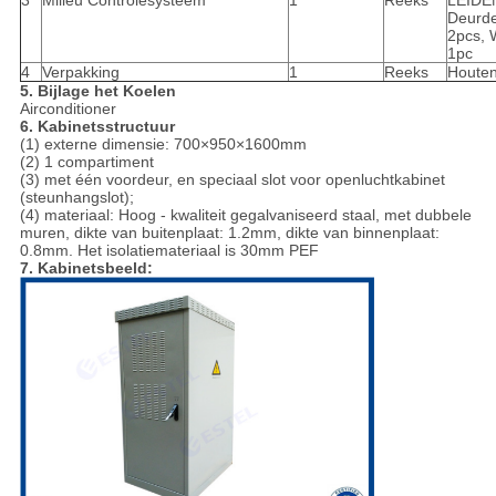
3
Milieu Controlesysteem
1
Reeks
LEIDE
Deurde
2pcs, 
1pc
4
Verpakking
1
Reeks
Houten
5. Bijlage het Koelen
Airconditioner
6. Kabinetsstructuur
(1) externe dimensie: 700×950×1600mm
(2) 1 compartiment
(3) met één voordeur, en speciaal slot voor openluchtkabinet
(steunhangslot);
(4) materiaal: Hoog - kwaliteit gegalvaniseerd staal, met dubbele
muren, dikte van buitenplaat: 1.2mm, dikte van binnenplaat:
0.8mm. Het isolatiemateriaal is 30mm PEF
7. Kabinetsbeeld: