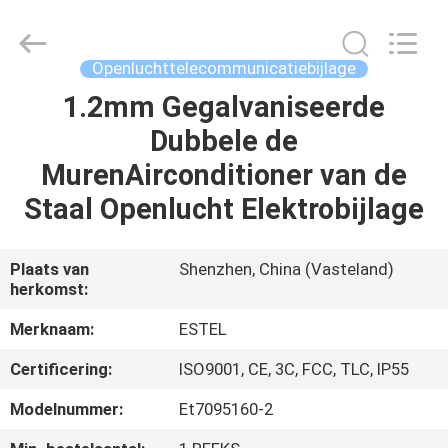
SCIENCE
AND
TECHNOLOGY
CO.,
LTD.
Openluchttelecommunicatiebijlage
All
Rights
1.2mm Gegalvaniseerde
HUIS
Reserved.
Dubbele de
PRODUCTEN
MurenAirconditioner van de
Staal Openlucht Elektrobijlage
ONGEVEER
ONS
Plaats van
Shenzhen, China (Vasteland)
herkomst:
FABRIEKSREIS
Merknaam:
ESTEL
Certificering:
ISO9001, CE, 3C, FCC, TLC, IP55
KWALITEITSCONTROLE
Modelnummer:
Et7095160-2