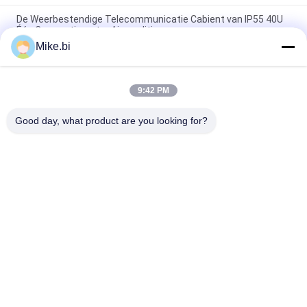
De Weerbestendige Telecommunicatie Cabient van IP55 40U
Één CompartimentenAirconditioner
Mike.bi
1000mm 16U Openlucht Weerbestendige de Elektronikadoos
van de Telecommunicatiebijlage
9:42 PM
Het Weerbestendige Openlucht Elektrokabinet 1500W AC220V
van IP55 DDF
Good day, what product are you looking for?
populaire categorieën
Alle
Weerbestendige 
Openluchttelecommunicatiebijlage
Telecommunicatiebijlage
Pool Zet 
Openluchtmuurbijlage
Weerbestendige 
Bijlage Op
Openluchttelecommunicatiekabinet
Openluchtbatterijkabinet