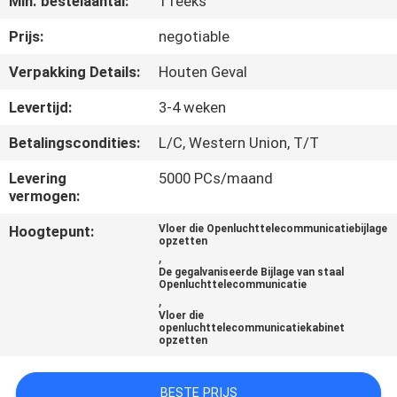
Min. bestelaantal:
1 reeks
CONTACTEER
ONS
Prijs:
negotiable
Verpakking Details:
Houten Geval
NIEUWS
Levertijd:
3-4 weken
Betalingscondities:
L/C, Western Union, T/T
VERZOEK
OM EEN
Levering
5000 PCs/maand
vermogen:
CITAAT
Hoogtepunt:
Vloer die Openluchttelecommunicatiebijlage
opzetten
,
SITEMAP
De gegalvaniseerde Bijlage van staal
Openluchttelecommunicatie
,
Vloer die
PRIVACY
openluchttelecommunicatiekabinet
opzetten
POLICY
BESTE PRIJS