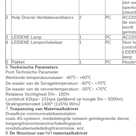
slot vo
openlu
(steun
2
Hulp Directe Ventilatieventilators
2
PC
AC220
de voo
wordt
geïnsta
3
LEIDENE Lamp
1
PC
AC220
4
LEIDENE Lampschakelaar
1
PC
Voor h
contro
LEIDEN
lamp
5
Pakket
1
PC
Houten
6.
Technische Parameters
Punt Technische Parameter
Werkende temperatuurwaaier: -40℃~ +60℃
De waaier van de Soragetemperatuur: -50℃~ +70℃
De waaier van de vervoertemperatuur: -50℃~ +70℃
Relatieve Vochtigheid 5%-- 100%
Luchtdruk 62kpa~ 101kpa (gelijkend op hoogte 0m ~ 5000m)
Stralingsintensiteit 1400* (1±5%) W/m2
7.
Toepassing van Materiaalkabinet
Draadloze communicatiebasisstation
zoals 4G-systeem, mededeling/de netwerk geïntegreerde dienst,
toegang/transmissieomschakelingspost,
noodsituatiemededeling/transmissie, enz.
8.
De Structuur van
het
materiaalkabinet