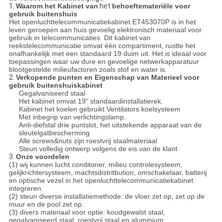
1.
Waarom het Kabinet van
het
behoeftemateriële voor
gebruik buitenshuis
Het openluchttelecommunicatiekabinet ET453070P is in het
leven geroepen aan huis gevoelig elektronisch materiaal voor
gebruik in telecommunicaties. Dit kabinet van
reekstelecommunicatie omvat één compartiment, rustte het
onafhankelijk met een standaard 19 duim uit. Het is ideaal voor
toepassingen waar uw dure en gevoelige netwerkapparatuur
blootgestelde milieufactoren zoals stof en water is.
2.
Verkopende punten en Eigenschap van Materieel voor
gebruik buitenshuiskabinet
Gegalvaniseerd staal
Het kabinet omvat 19“ standaardinstallatierek.
Kabinet het koelen gebruikt Ventilators koelsysteem
Met inbegrip van verlichtingslamp.
Anti-diefstal drie puntslot, het uitstekende apparaat van de
sleutelgatbescherming
Alle screws&nuts zijn roestvrij staalmateriaal
Steun volledig ontwerp volgens de eis van de klant
3.
Onze voordelen
(1) wij kunnen lucht conditoner, milieu controlesysteem,
gelijkrichtersysteem, machtsdistritbution, omschakelaar, batterij
en optische vezel in het openluchttelecommunicatiekabinet
integreren.
(2) steun diverse installatiemethode: de vloer zet op, zet op de
muur en de pool zet op.
(3) divers materiaal voor optie: koudgewalst staal,
gegalvaniseerd staal, roestvrij staal en aluminium.