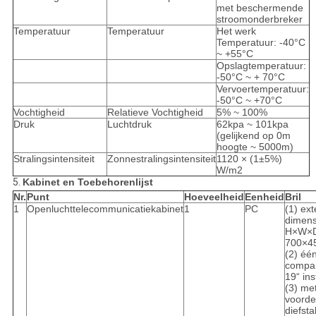
met beschermende
stroomonderbreker
Temperatuur
Temperatuur
Het werk
Temperatuur: -40°C
~ +55°C
Opslagtemperatuur:
-50°C ~ + 70°C
Vervoertemperatuur:
-50°C ~ +70°C
Vochtigheid
Relatieve Vochtigheid
5% ~ 100%
Druk
Luchtdruk
62kpa ~ 101kpa
(gelijkend op 0m
hoogte ~ 5000m)
Stralingsintensiteit
Zonnestralingsintensiteit
1120 × (1±5%)
W/m2
5.
Kabinet en Toebehorenlijst
Nr.
Punt
Hoeveelheid
Eenheid
Bril
1
Openluchttelecommunicatiekabinet
1
PC
(1) ex
dimens
H×W×
700×4
(2) éé
compar
19“ ins
(3) me
voordeu
diefstal