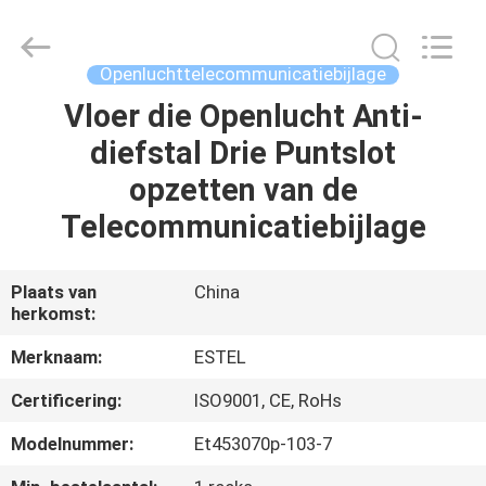
SCIENCE
AND
TECHNOLOGY
CO.,
LTD.
Openluchttelecommunicatiebijlage
All
Rights
Vloer die Openlucht Anti-
HUIS
Reserved.
diefstal Drie Puntslot
PRODUCTEN
opzetten van de
Telecommunicatiebijlage
ONGEVEER
ONS
Plaats van
China
herkomst:
FABRIEKSREIS
Merknaam:
ESTEL
Certificering:
ISO9001, CE, RoHs
KWALITEITSCONTROLE
Modelnummer:
Et453070p-103-7