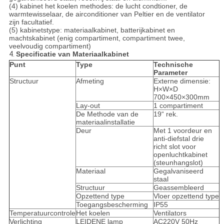
(4) kabinet het koelen methodes: de lucht condtioner, de
warmtewisselaar, de airconditioner van Peltier en de ventilator
zijn facultatief.
(5) kabinetstype: materiaalkabinet, batterijkabinet en
machtskabinet (enig compartiment, compartiment twee,
veelvoudig compartiment)
4.
Specificatie van Materiaalkabinet
Punt
Type
Technische
Parameter
Structuur
Afmeting
Externe dimensie:
H×W×D
700×450×300mm
Lay-out
1 compartiment
De Methode van de
19“ rek.
materiaalinstallatie
Deur
Met 1 voordeur en
anti-diefstal drie
richt slot voor
openluchtkabinet
(steunhangslot)
Materiaal
Gegalvaniseerd
staal
Structuur
Geassembleerd
Opzettend type
Vloer opzettend type
Toegangsbescherming
IP55
Temperatuurcontrole
Het koelen
Ventilators
Verlichting
LEIDENE lamp
AC220V 50Hz