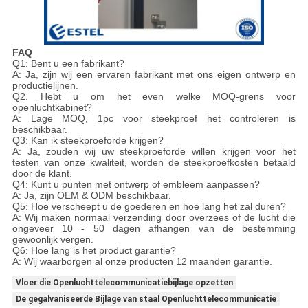
FAQ
Q1: Bent u een fabrikant?
A: Ja, zijn wij een ervaren fabrikant met ons eigen ontwerp en
productielijnen.
Q2. Hebt u om het even welke MOQ-grens voor
openluchtkabinet?
A: Lage MOQ, 1pc voor steekproef het controleren is
beschikbaar.
Q3: Kan ik steekproeforde krijgen?
A: Ja, zouden wij uw steekproeforde willen krijgen voor het
testen van onze kwaliteit, worden de steekproefkosten betaald
door de klant.
Q4: Kunt u punten met ontwerp of embleem aanpassen?
A: Ja, zijn OEM & ODM beschikbaar.
Q5: Hoe verscheept u de goederen en hoe lang het zal duren?
A: Wij maken normaal verzending door overzees of de lucht die
ongeveer 10 - 50 dagen afhangen van de bestemming
gewoonlijk vergen.
Q6: Hoe lang is het product garantie?
A: Wij waarborgen al onze producten 12 maanden garantie.
Vloer die Openluchttelecommunicatiebijlage opzetten
De gegalvaniseerde Bijlage van staal Openluchttelecommunicatie