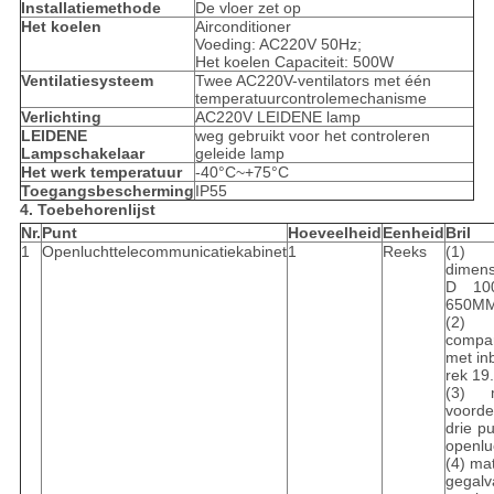
Installatiemethode
De vloer zet op
Het koelen
Airconditioner
Voeding: AC220V 50Hz;
Het koelen Capaciteit: 500W
Ventilatiesysteem
Twee AC220V-ventilators met één
temperatuurcontrolemechanisme
Verlichting
AC220V LEIDENE lamp
LEIDENE
weg gebruikt voor het controleren
Lampschakelaar
geleide lamp
Het werk temperatuur
-40°C~+75°C
Toegangsbescherming
IP55
4. Toebehorenlijst
Nr.
Punt
Hoeveelheid
Eenheid
Bril
1
Openluchttelecommunicatiekabinet
1
Reeks
(1) 
dimen
D 10
650M
(2
compar
met in
rek 19.
(3) 
voord
drie pu
openlu
(4) mat
gegalv