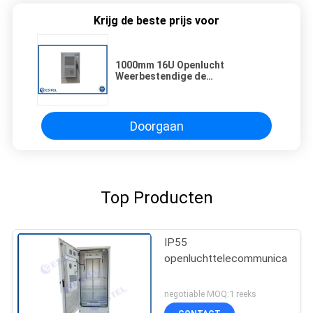
Krijg de beste prijs voor
1000mm 16U Openlucht
Weerbestendige de
Elektronikadoos van de
Telecommunicatiebijlage
Doorgaan
Top Producten
IP55
openluchttelecommunicatiebij
negotiable MOQ:1 reeks