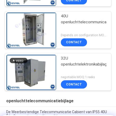
CONTACT
40U
openluchttelecommunicatiebij
Depends on configuration MOQ:1 reeks
CONTACT
32U
openluchtelektronikabijlage
negotiable MOQ:1 reeks
CONTACT
openluchttelecommunicatiebijlage
De Weerbestendige Telecommunicatie Cabient van IP55 40U