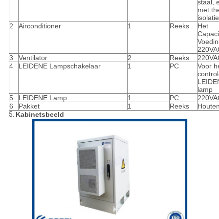
staal,
met th
isolatie
2
Airconditioner
1
Reeks
Het
Capaci
Voedin
220VA
3
Ventilator
2
Reeks
220VA
4
LEIDENE Lampschakelaar
1
PC
Voor h
contro
LEIDEN
lamp
5
LEIDENE Lamp
1
PC
220VA
6
Pakket
1
Reeks
Houten
5.
Kabinetsbeeld