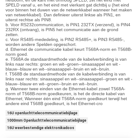
hefboom, en de kant met omhoog SPELD; zet het eind met
SPELD vanaf u, en het eind met vierkant gat dichtbij u (het eind
voor binnen het duwen van de netwerkkabel wanneer het maken
van netwerkkabel). Dan definieer uiterst linkse als PIN1, en
uiterst rechtse als PIN8.
b. Voor RS232communication, is PIN1 232TX (verzend), is PIN4
232RX (ontvang), is PIN5 het communicatie aan de grond
zetten.
c. Voor RS485-mededeling, is PIN2 RS485+, is PIN3 RS485-,
worden andere Spelden opgeschort.
d. Ethernet de communicatie kabel keurt T568A-norm en T568B-
norm goed.
e. T568A de standaardmethode van de kabelverbinding is van
links naar rechts: groen en wit--groen--sinaasappel en wit -
blauw--blauw en wit--sinaasappel--bruin en wit--bruin.
f. T568B de standaardmethode van de kabelverbinding is van
links naar rechts: sinaasappel en wit--sinaasappel--groen en wit -
blauw--blauw en wit--groen--bruin en wit--bruin.
g. Wanneer twee einden van de Ethernet-kabel zowel T568A-
norm of T568B-norm goedkeuren, is het de directe kabel van
Ethernet; Wanneer één eind T568A-norm goedkeurt terwijl het
andere eind T568B goedkeurt, is het Ethernet-cro
16U openluchttelecommunicatiebijlage
1000mm Openluchttelecommunicatiebijlage
16U weerbestendige elektronikadoos