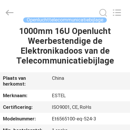
SCIENCE
AND
TECHNOLOGY
CO.,
LTD.
Openluchttelecommunicatiebijlage
All
Rights
1000mm 16U Openlucht
HUIS
Reserved.
Weerbestendige de
PRODUCTEN
Elektronikadoos van de
Telecommunicatiebijlage
ONGEVEER
ONS
Plaats van
China
herkomst:
FABRIEKSREIS
Merknaam:
ESTEL
Certificering:
ISO9001, CE, RoHs
KWALITEITSCONTROLE
Modelnummer:
Et6565100-eq-524-3