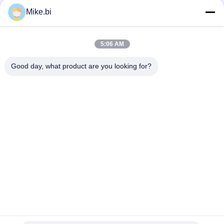
Één CompartimentenAirconditioner
Mike.bi
Het Weerbestendige Openlucht Elektrokabinet 1500W AC220V
van IP55 DDF
5:06 AM
1500W maak Openlucht Anti-diefstal Drie Puntslot waterdicht
van de Telecommunicatiebijlage
Good day, what product are you looking for?
populaire categorieën
Alle
Weerbestendige 
Openluchttelecommunicatiebijlage
Telecommunicatiebijlage
Pool Zet 
Openluchtmuurbijlage
Weerbestendige 
Bijlage Op
Openluchttelecommunicatiekabinet
Openluchtbatterijkabinet
Openlucht 
BijlageWarmtewisselaar
Elektrokabinet