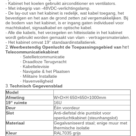
- Kabinet het koelen gebruikt airconditioner en ventilators.
- Met inbegrip van -48VDC-verlichtingslamp.
- De lay-out van het kabinet is redelijk, wat kabel toegang, het
bevestigen en het aan de grond zetten zal vergemakkelijken. Bij
de bodem van het kabinet, is er ingang gaten individueel voor
machtskabel, signaalkabel en optische kabel.
- Alle die kabels, het verzegelen en hitteisolatie in het kabinet
wordt gebruikt worden gemaakt van vlam - vertragersmaterialen.
- Het kabinet omvat 19“ standaardinstallatierek.
2.
Weerbestendig Openlucht de Toepassingsgebied van
het
Telecommunicatiekabinet
· Satellietcommunicatie
· Draadloze Terugvracht
· Kabeltelevisie
· Navigatie & het Plaatsen
· Militaire Installatie
· Havenveiligheid
3.
Technisch Gegevensblad
Model
Afmeting
W×D×H 650×650×1000mm
19“ ruimte
16U
Deur
Één voordeur
Slot
Anti-diefstal drie puntslot voor
openluchtkabinet (steunhangslot)
Materiaal
Gegalvaniseerd staal; enige muur met
thermische isolatie
Kleur
RAL7035 grijs