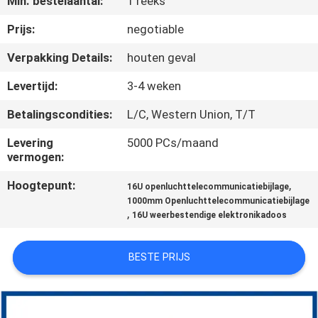
Min. bestelaantal:
1 reeks
CONTACTEER
ONS
Prijs:
negotiable
Verpakking Details:
houten geval
NIEUWS
Levertijd:
3-4 weken
Betalingscondities:
L/C, Western Union, T/T
VERZOEK
OM EEN
Levering
5000 PCs/maand
vermogen:
CITAAT
Hoogtepunt:
,
16U openluchttelecommunicatiebijlage
1000mm Openluchttelecommunicatiebijlage
SITEMAP
,
16U weerbestendige elektronikadoos
PRIVACY
BESTE PRIJS
POLICY