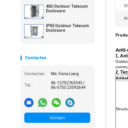
Sl
40U Outdoor Telecom
Enclosure
Ma
IP55 Outdoor Telecom
Enclosure
Produ
Anti
1. An
Contacten
Outdoo
commun
2. Te
Contacten:
Ms. Fiona Liang
Artike
86-13752765943 /
Tel.:
86-0755 23592644
Struct
Contact