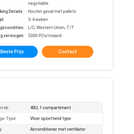
negotiable
king Details:
Houten geval met pallets
jd:
3-4 weken
ngscondities:
L/C, Western Union, T/T
ng vermogen:
5000 PCs/maand
Beste Prijs
Contact
mrek:
40U, 1 compartiment
ge-Type:
Vloer opzettend type
g:
Airconditioner met ventilator