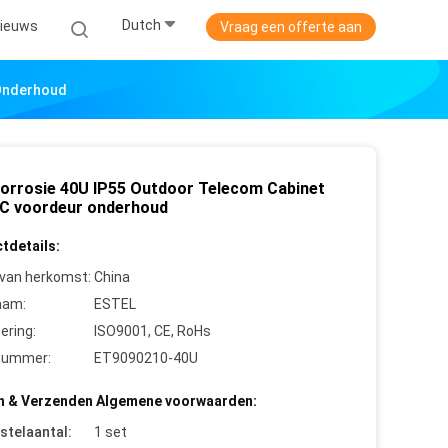
Dutch
ieuws
Vraag een offerte aan
 Onderhoud
corrosie 40U IP55 Outdoor Telecom Cabinet
C voordeur onderhoud
tdetails:
 van herkomst:
China
aam:
ESTEL
cering:
ISO9001, CE, RoHs
nummer:
ET9090210-40U
n & Verzenden Algemene voorwaarden:
stelaantal:
1 set