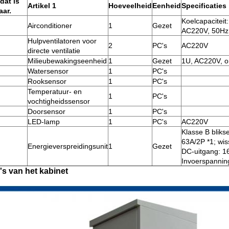
 dat is
Artikel 1
Hoeveelheid
Eenheid
Specificaties
aar.
Koelcapaciteit
Airconditioner
1
Gezet
AC220V, 50Hz
Hulpventilatoren voor
2
PC's
AC220V
directe ventilatie
Milieubewakingseenheid
1
Gezet
1U, AC220V, 
Watersensor
1
PC's
Rooksensor
1
PC's
Temperatuur- en
1
PC's
vochtigheidssensor
Doorsensor
1
PC's
LED-lamp
1
PC's
AC220V
Klasse B blik
63A/2P *1; wis
Energieverspreidingsunit
1
Gezet
DC-uitgang: 1
Invoerspannin
's van het kabinet