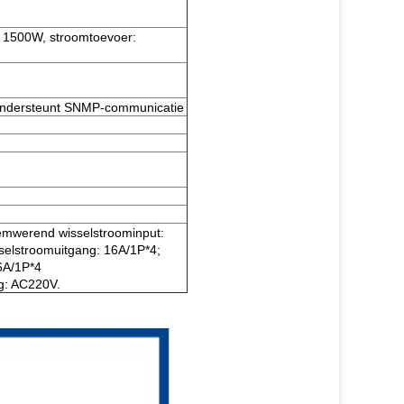
: 1500W, stroomtoevoer:
ondersteunt SNMP-communicatie
semwerend wisselstroominput:
selstroomuitgang: 16A/1P*4;
6A/1P*4
g: AC220V.