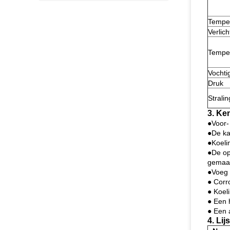
Temper
Verlich
Tempe
Vochti
Druk
Stralin
3. Ke
●Voor-
●De ka
●Koelin
●De op
gemaa
●Voeg 
● Corr
● Koel
● Een h
● Een 
4. Li