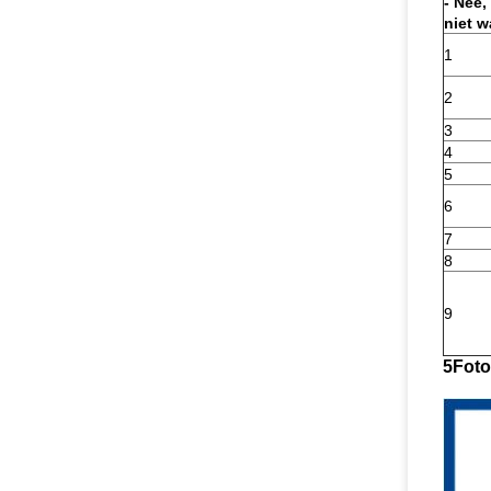
- Nee,
niet w
1
2
3
4
5
6
7
8
9
5Foto