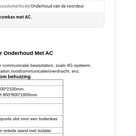
houdsmethode:
Onderhoud van de voordeur
ecomkas met AC
,
eur Onderhoud Met AC
e communicatie basisstation, zoals 4G-systeem,
station,noodcommunicatie/overdracht, enz.
com behuizing
*900*2100mm
*H 800*800*1800mm
punts slot voor een buitenkas
n enkele wand met isolatie