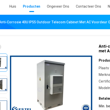
Huis
Producten
Ongeveer Ons
Contacteer Ons
N
Anti-Corrosie 40U IP55 Outdoor Telecom Cabinet Met AC Voordeur
Anti-
met A
Produc
Plaats
Merkn
Certifi
Model
Betale
Min. be