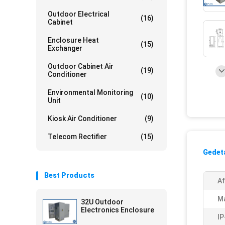
Outdoor Electrical
(16)
Cabinet
Enclosure Heat
(15)
Exchanger
Outdoor Cabinet Air
(19)
Conditioner
Environmental Monitoring
(10)
Unit
Kiosk Air Conditioner
(9)
Telecom Rectifier
(15)
Gedeta
Best Products
Af
Ma
32U Outdoor
Electronics Enclosure
IP