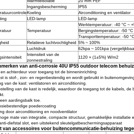
Warmteisolatie
20 mm PEF
Ingangsbescherming
IP55
atuurcontrole
Koeling
Airconditioning en ventilator
ting
LED-lamp
LED-lamp
Werktemperatuur: -40 °C ~ +
ratuur
Temperatuur
Bergingstemperatuur: -50 °C
Transporttemperatuur: -50 °
gheid
Relatieve luchtvochtigheid
5% ~ 100%
Luchtdruk
62kpa ~ 101kpa (vergelijkba
Intensiteit van de
gsintensiteit
1120 × (1±5%) W/m2
zonnestraling
nmerken van anti-corrosie 40U IP55 outdoor telecom behui
 en achterdeur voor toegang tot de binneninrichting
st is stof-, zon- en regenbestendig en wordt gebruikt in buitenomgevin
g van de kast: ventilatoren en airconditioning.
stelling van de kast is redelijk, waardoor de toegang tot de kabels, d
kt.
een aardingsbalk toe.
osiebestendige poedercoating
ing door airconditioning en noodventilator
oge mate van integratie, compacte structuur, gemakkelijke installatie e
anti-diefstal slot, een uitstekend sleutelgatbeschermingsapparaat
jst van accessoires voor buitencommunicatie-behuizing tege