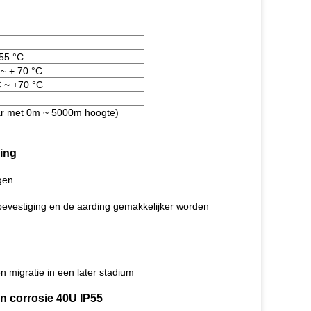
55 °C
 ~ + 70 °C
C ~ +70 °C
ar met 0m ~ 5000m hoogte)
zing
gen.
e bevestiging en de aarding gemakkelijker worden
n migratie in een later stadium
n corrosie 40U IP55