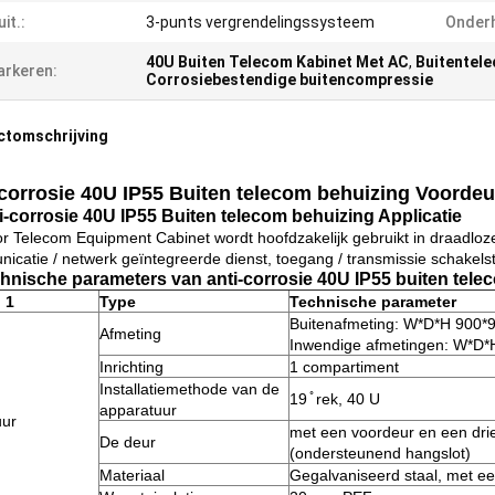
uit.:
3-punts vergrendelingssysteem
Onder
40U Buiten Telecom Kabinet Met AC
,
Buitentel
rkeren:
Corrosiebestendige buitencompressie
ctomschrijving
-corrosie 40U IP55 Buiten telecom behuizing Voord
ti-corrosie 40U IP55 Buiten telecom behuizing Applicatie
r Telecom Equipment Cabinet wordt hoofdzakelijk gebruikt in draadloz
icatie / netwerk geïntegreerde dienst, toegang / transmissie schakel
chnische parameters van anti-corrosie 40U IP55 buiten tele
l 1
Type
Technische parameter
Buitenafmeting: W*D*H 900
Afmeting
Inwendige afmetingen: W*D
Inrichting
1 compartiment
Installatiemethode van de
19 ̊ rek, 40 U
apparatuur
uur
met een voordeur en een drie
De deur
(ondersteunend hangslot)
Materiaal
Gegalvaniseerd staal, met ee