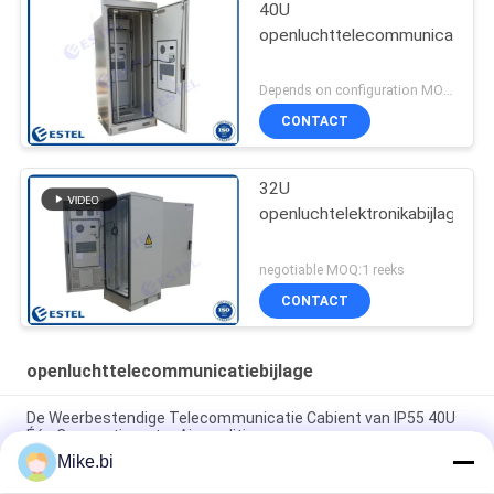
40U
openluchttelecommunicatiebij
Depends on configuration MOQ:1 reeks
CONTACT
32U
openluchtelektronikabijlage
negotiable MOQ:1 reeks
CONTACT
openluchttelecommunicatiebijlage
De Weerbestendige Telecommunicatie Cabient van IP55 40U
Één CompartimentenAirconditioner
Mike.bi
1000mm 16U Openlucht Weerbestendige de Elektronikadoos