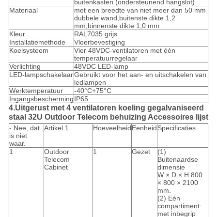
buitenkasten (ondersteunend hangslot)
Materiaal
met een breedte van niet meer dan 50 mm
dubbele wand,buitenste dikte 1,2
mm;binnenste dikte 1,0 mm
Kleur
RAL7035 grijs
Installatiemethode
Vloerbevestiging
Koelsysteem
Vier 48VDC-ventilatoren met één
temperatuurregelaar
Verlichting
48VDC LED-lamp
LED-lampschakelaar
Gebruikt voor het aan- en uitschakelen van
ledlampen
Werktemperatuur
-40°C+75°C
Ingangsbescherming
IP65
4.Uitgerust met 4 ventilatoren koeling gegalvaniseerd
staal 32U Outdoor Telecom behuizing Accessoires lijst
- Nee, dat
Artikel 1
Hoeveelheid
Eenheid
Specificaties
is niet
waar.
1
Outdoor
1
Gezet
(1)
Telecom
Buitenaardse
Cabinet
dimensie
W × D × H 800
× 800 × 2100
mm.
(2) Eén
compartiment:
met inbegrip