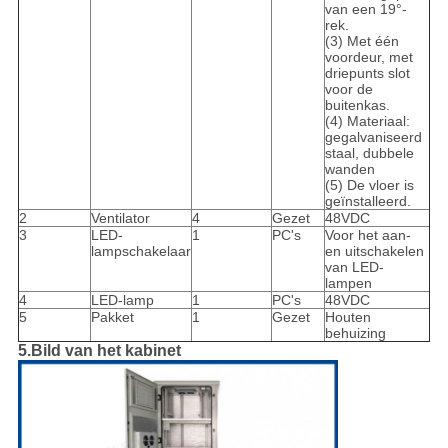
van een 19°-
rek.
(3) Met één
voordeur, met
driepunts slot
voor de
buitenkas.
(4) Materiaal:
gegalvaniseerd
staal, dubbele
wanden
(5) De vloer is
geïnstalleerd.
2
Ventilator
4
Gezet
48VDC
3
LED-
1
PC's
Voor het aan-
lampschakelaar
en uitschakelen
van LED-
lampen
4
LED-lamp
1
PC's
48VDC
5
Pakket
1
Gezet
Houten
behuizing
5.Bild van het kabinet