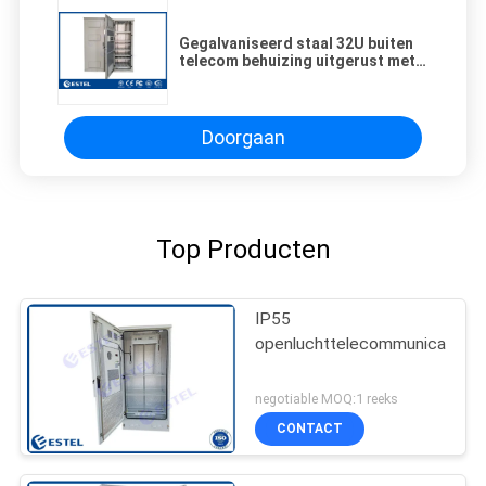
Gegalvaniseerd staal 32U buiten
telecom behuizing uitgerust met 4
ventilatoren koeling
Doorgaan
Top Producten
IP55
openluchttelecommunicatiebij
negotiable MOQ:1 reeks
CONTACT