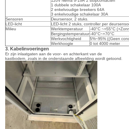
120V Nema 5-15R 2 stopcontacten
1 dubbele schakelaar 100A
2 enkelvoudige breekers 64A
3 enkelvoudige schakelaar 30A
Sensoren
Deursensor, 2 stuks.
LED-licht
LED-licht 2 stuks, controller per deursensor
Milieu
Werktemperatuur
-40°C ~+55°C (+Zonn
Bergingstemperatuur
-40°C~+70°C
Werkvochtigheid
5%~95% ((Geen cond
Werkhoogte
0 tot 4000 meter
3. Kabelinvoeringen
Er zijn inlaatgaten aan de voor- en achterkant van de
kastbodem, zoals in de onderstaande afbeelding wordt getoond.