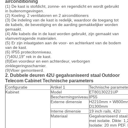
airconditioning
(1) De kast is stofdicht, zonne- en regendicht en wordt gebruikt
in buitenomgevingen.
(2) Koeling: 2 ventilatoren en 2 airconditioners
(3) De indeling van de kast is redelijk, waardoor de toegang tot
de kabels, de bevestiging en de aarding gemakkelijker worden
gemaakt.
(4) Alle kabels die in de kast worden gebruikt, zijn gemaakt van
vlamvertragende materialen.
(5) Er zijn inlaatgaten aan de voor- en achterkant van de bodem
van de kast.
(6) IP55 protecitonniveau.
(7)40U,19" rek in de kast.
(8)Een voordeur en een achterdeur, verborgen
zinklegeringsscharnier.
(9)Vloer gemonteerd.
2. Dubbele deuren 42U gegalvaniseerd staal Outdoor
Telecom Cabinet Technische parameters
Configuratie
Artikel 1
Technische paramete
Kabinet
Model
ET80130221UP
Beschermingsniveau
IP55
Externe dimensie
H2210mm × W800m
D1300mm
Interne dimensie
19 inch rails, 42U
Materiaal
Gegalvaniseerd staa
met isolatie. Dikte: 1
Isolatie: 20 mm PEF.