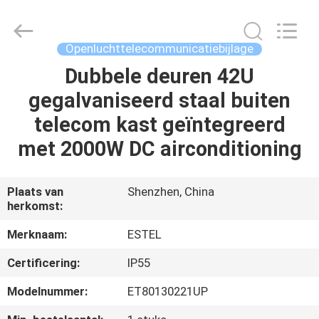
SCIENCE
AND
TECHNOLOGY
CO.,
LTD.
Openluchttelecommunicatiebijlage
All
Rights
Dubbele deuren 42U
HUIS
Reserved.
gegalvaniseerd staal buiten
PRODUCTEN
telecom kast geïntegreerd
met 2000W DC airconditioning
ONGEVEER
ONS
Plaats van
Shenzhen, China
herkomst:
FABRIEKSREIS
Merknaam:
ESTEL
Certificering:
IP55
KWALITEITSCONTROLE
Modelnummer:
ET80130221UP