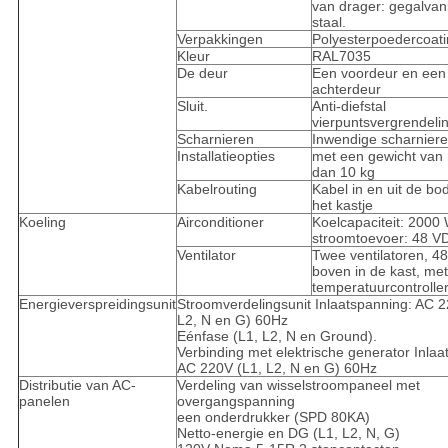
van drager: gegalvan
staal.
Verpakkingen
Polyesterpoedercoat
Kleur
RAL7035
De deur
Een voordeur en een
achterdeur
Sluit.
Anti-diefstal
vierpuntsvergrendel
Scharnieren
Inwendige scharnier
Installatieopties
met een gewicht van 
dan 10 kg
Kabelrouting
Kabel in en uit de b
het kastje
Koeling
Airconditioner
Koelcapaciteit: 2000 
stroomtoevoer: 48 V
Ventilator
Twee ventilatoren, 4
boven in de kast, met
temperatuurcontroller
Energieverspreidingsunit
Stroomverdelingsunit Inlaatspanning: AC 2
L2, N en G) 60Hz
Eénfase (L1, L2, N en Ground).
Verbinding met elektrische generator Inlaa
AC 220V (L1, L2, N en G) 60Hz
Distributie van AC-
Verdeling van wisselstroompaneel met
panelen
overgangspanning
een onderdrukker (SPD 80KA)
Netto-energie en DG (L1, L2, N, G)