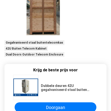
Gegalvaniseerd staal buitentelecomkas
42U Buiten Telecom Kabinet
Dual Doors Outdoor Telecom Enclosure
Krijg de beste prijs voor
Dubbele deuren 42U
gegalvaniseerd staal buiten
telecom kast geïntegreerd met
2000W DC airconditioning
Doorgaan