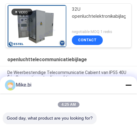
32U
openluchtelektronikabijlage
negotiable MOQ:1 reeks
CONTACT
openluchttelecommunicatiebijlage
De Weerbestendige Telecommunicatie Cabient van IP55 40U
Één CompartimentenAirconditioner
Mike.bi
1000mm 16U Openlucht Weerbestendige de Elektronikadoos
van de Telecommunicatiebijlage
4:25 AM
Het Weerbestendige Openlucht Elektrokabinet 1500W AC220V
van IP55 DDF
Good day, what product are you looking for?
populaire categorieën
Alle