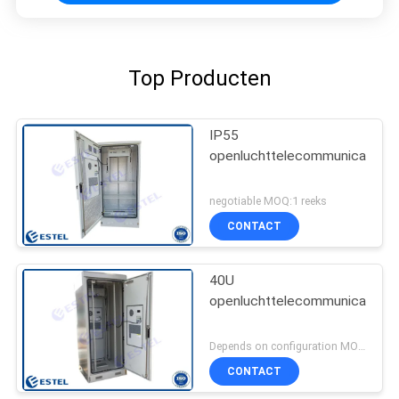
Top Producten
IP55
openluchttelecommunicatiebij
negotiable MOQ:1 reeks
CONTACT
40U
openluchttelecommunicatiebij
Depends on configuration MOQ:1 reeks
CONTACT