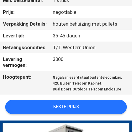
Min. bestelaantal:
1 stuks
CONTACTEER
ONS
Prijs:
negotiable
Verpakking Details:
houten behuizing met pallets
NIEUWS
Levertijd:
35-45 dagen
Betalingscondities:
T/T, Western Union
VERZOEK
OM EEN
Levering
3000
vermogen:
CITAAT
Hoogtepunt:
,
Gegalvaniseerd staal buitentelecomkas
,
42U Buiten Telecom Kabinet
SITEMAP
Dual Doors Outdoor Telecom Enclosure
PRIVACY
BESTE PRIJS
POLICY