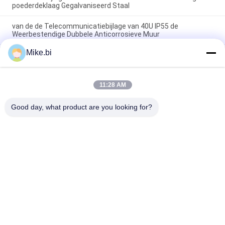
poederdeklaag Gegalvaniseerd Staal
van de de Telecommunicatiebijlage van 40U IP55 de
Weerbestendige Dubbele Anticorrosieve Muur
Mike.bi
40U 19 inch weerbestendig rack behuizing anti-diefstal
driepunts slot
11:28 AM
populaire categorieën
Alle
Good day, what product are you looking for?
Weerbestendige 
Openluchttelecommunicatiebijlage
Telecommunicatiebijlage
Pool Zet 
Openluchtmuurbijlage
Weerbestendige 
Bijlage Op
Openluchttelecommunicatiekabinet
Openluchtbatterijkabinet
Openlucht 
BijlageWarmtewisselaar
Elektrokabinet