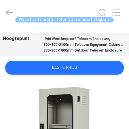
SCIENCE
AND
TECHNOLOGY
CO.,
LTD.
Weerbestendige Telecommunicatiebijlage
All
Rights
HUIS
Reserved.
Hoogtepunt:
,
IP66 Weatherproof Telecom Enclosure
,
800×800×2100mm Telecom Equipment Cabinet
PRODUCTEN
800×800×1800mm Outdoor Telecom Enclosure
ONGEVEER
BESTE PRIJS
ONS
FABRIEKSREIS
KWALITEITSCONTROLE