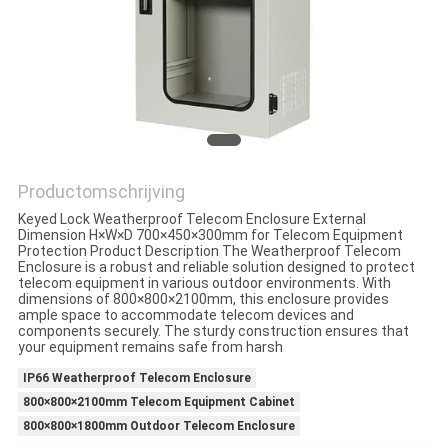
CONTACTEER
ONS
NIEUWS
VERZOEK
Productomschrijving
OM EEN
Keyed Lock Weatherproof Telecom Enclosure External
CITAAT
Dimension H×W×D 700×450×300mm for Telecom Equipment
Protection Product Description The Weatherproof Telecom
Enclosure is a robust and reliable solution designed to protect
telecom equipment in various outdoor environments. With
SITEMAP
dimensions of 800×800×2100mm, this enclosure provides
ample space to accommodate telecom devices and
components securely. The sturdy construction ensures that
your equipment remains safe from harsh
PRIVACY
IP66 Weatherproof Telecom Enclosure
POLICY
800×800×2100mm Telecom Equipment Cabinet
800×800×1800mm Outdoor Telecom Enclosure