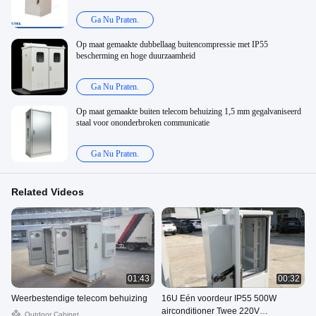
Ga Nu Praten.
Op maat gemaakte dubbellaag buitencompressie met IP55
bescherming en hoge duurzaamheid
Ga Nu Praten.
Op maat gemaakte buiten telecom behuizing 1,5 mm gegalvaniseerd
staal voor ononderbroken communicatie
Ga Nu Praten.
Related Videos
01:43
00:32
Weerbestendige telecom behuizing
16U Eén voordeur IP55 500W
airconditioner Twee 220V
Outdoor Cabinet