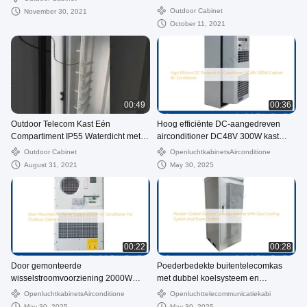
ventilatoren Outdoor
Outdoor Cabinet
November 30, 2021
telecombehuizing
October 11, 2021
00:49
00:36
Outdoor Telecom Kast Eén
Hoog efficiënte DC-aangedreven
Compartiment IP55 Waterdicht met
airconditioner DC48V 300W kast
Airconditioner
airconditioner
Outdoor Cabinet
OpenluchtkabinetsAirconditioner
August 31, 2021
May 30, 2025
00:22
00:28
Door gemonteerde
Poederbedekte buitentelecomkas
wisselstroomvoorziening 2000W
met dubbel koelsysteem en
airconditioner voor buitenkasten
stroomsysteem
OpenluchtkabinetsAirconditioner
Openluchttelecommunicatiekabinet
May 30, 2025
May 30, 2025