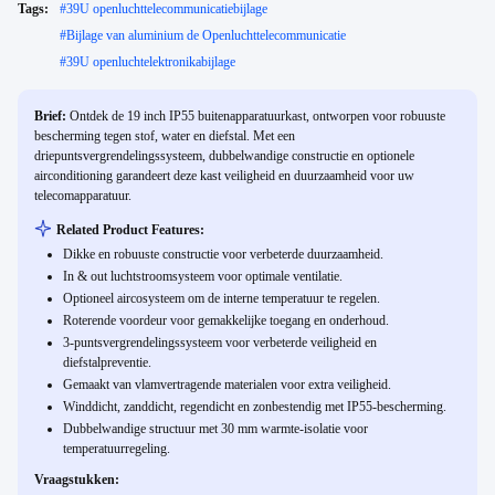
Tags:
#
39U openluchttelecommunicatiebijlage
#
Bijlage van aluminium de Openluchttelecommunicatie
#
39U openluchtelektronikabijlage
Brief:
Ontdek de 19 inch IP55 buitenapparatuurkast, ontworpen voor robuuste
bescherming tegen stof, water en diefstal. Met een
driepuntsvergrendelingssysteem, dubbelwandige constructie en optionele
airconditioning garandeert deze kast veiligheid en duurzaamheid voor uw
telecomapparatuur.
Related Product Features:
Dikke en robuuste constructie voor verbeterde duurzaamheid.
In & out luchtstroomsysteem voor optimale ventilatie.
Optioneel aircosysteem om de interne temperatuur te regelen.
Roterende voordeur voor gemakkelijke toegang en onderhoud.
3-puntsvergrendelingssysteem voor verbeterde veiligheid en
diefstalpreventie.
Gemaakt van vlamvertragende materialen voor extra veiligheid.
Winddicht, zanddicht, regendicht en zonbestendig met IP55-bescherming.
Dubbelwandige structuur met 30 mm warmte-isolatie voor
temperatuurregeling.
Vraagstukken: