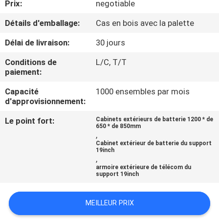
Prix:
negotiable
CONTRÔLE
Détails d'emballage:
Cas en bois avec la palette
DE
Délai de livraison:
30 jours
QUALITÉ
Conditions de
L/C, T/T
paiement:
CONTACTEZ-
Capacité
1000 ensembles par mois
d'approvisionnement:
NOUS
Le point fort:
Cabinets extérieurs de batterie 1200 * de
650 * de 850mm
NOUVELLES
,
Cabinet extérieur de batterie du support
19inch
,
DEMANDEZ
armoire extérieure de télécom du
support 19inch
UNE
CITATION
MEILLEUR PRIX