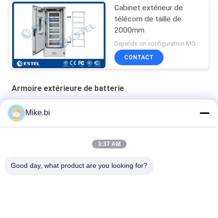
Cabinet extérieur de
télécom de taille de
2000mm
Depends on configuration MOQ:1 ensemble
CONTACT
Armoire extérieure de batterie
Cabinet extérieur sans fil de batterie d'ESTEL Grey RAL7035
Mike.bi
Cabinet extérieur de télécom anticorrosion d'IP55 SS304
3:37 AM
Cabinet extérieur large de batterie d'IP55 900mm avec 4
plateaux de batterie
Good day, what product are you looking for?
Catégories populaires
Tous
Clôture Extérieure 
Clôture 