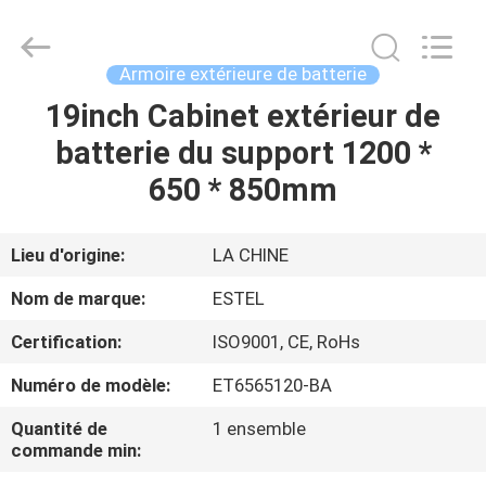
ESTEL
ELECTRONIC
SCIENCE
AND
TECHNOLOGY
Armoire extérieure de batterie
CO.,
LTD.
All
19inch Cabinet extérieur de
MAISON
Rights
Reserved.
batterie du support 1200 *
PRODUITS
650 * 850mm
AU
Lieu d'origine:
LA CHINE
SUJET
Nom de marque:
ESTEL
DE
Certification:
ISO9001, CE, RoHs
NOUS
Numéro de modèle:
ET6565120-BA
VISITE
Quantité de
1 ensemble
commande min:
D'USINE