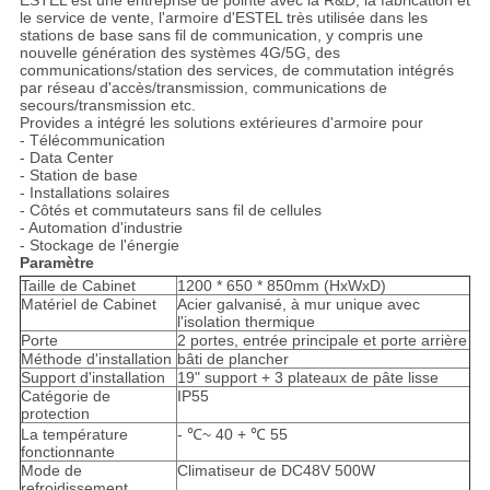
ESTEL est une entreprise de pointe avec la R&D, la fabrication et
le service de vente, l'armoire d'ESTEL très utilisée dans les
stations de base sans fil de communication, y compris une
nouvelle génération des systèmes 4G/5G, des
communications/station des services, de commutation intégrés
par réseau d'accès/transmission, communications de
secours/transmission etc.
Provides a intégré les solutions extérieures d'armoire pour
- Télécommunication
- Data Center
- Station de base
- Installations solaires
- Côtés et commutateurs sans fil de cellules
- Automation d'industrie
- Stockage de l'énergie
Paramètre
Taille de Cabinet
1200 * 650 * 850mm (HxWxD)
Matériel de Cabinet
Acier galvanisé, à mur unique avec
l'isolation thermique
Porte
2 portes, entrée principale et porte arrière
Méthode d'installation
bâti de plancher
Support d'installation
19" support + 3 plateaux de pâte lisse
Catégorie de
IP55
protection
La température
- ℃~ 40 + ℃ 55
fonctionnante
Mode de
Climatiseur de DC48V 500W
refroidissement