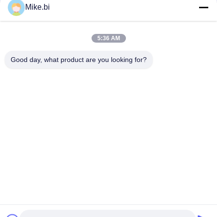
poudre
Mike.bi
Cabinet extérieur d'IP65 SGCC Comms avec une fan
5:36 AM
La chaleur a isolé la clôture extérieure large de mur d'ISO9001
600mm
Good day, what product are you looking for?
Catégories populaires
Tous
Clôture Extérieure 
Clôture 
De Télécom
Imperméable De 
Télécom
Clôture 
Clôture Extérieure 
Imperméable De 
De Mur
Bâti De Polonais
Cabinet Extérieur De 
Armoire Extérieure 
Télécom
De Batterie
Cabinet Électrique 
Échangeur De 
Extérieur
Chaleur De Clôture