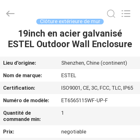
ESTEL
ELECTRONIC
SCIENCE
AND
TECHNOLOGY
Clôture extérieure de mur
CO.,
LTD.
All
19inch en acier galvanisé
MAISON
Rights
Reserved.
ESTEL Outdoor Wall Enclosure
PRODUITS
Lieu d'origine:
Shenzhen, Chine (continent)
AU
Nom de marque:
ESTEL
SUJET
Certification:
ISO9001, CE, 3C, FCC, TLC, IP65
DE
Numéro de modèle:
ET6565115WF-UP-F
NOUS
Quantité de
1
commande min:
VISITE
Prix:
negotiable
D'USINE