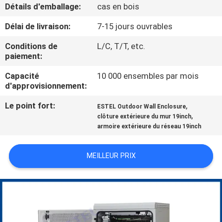
Détails d'emballage:
cas en bois
CONTRÔLE
Délai de livraison:
7-15 jours ouvrables
DE
Conditions de
L/C, T/T, etc.
QUALITÉ
paiement:
Capacité
10 000 ensembles par mois
d'approvisionnement:
CONTACTEZ-
NOUS
Le point fort:
,
ESTEL Outdoor Wall Enclosure
,
clôture extérieure du mur 19inch
armoire extérieure du réseau 19inch
NOUVELLES
MEILLEUR PRIX
DEMANDEZ
UNE
CITATION