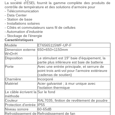
La société d'ESEL fournit la gamme complète des produits de
contrôle de température et des solutions d'armoire pour
- Télécommunication
- Data Center
- Station de base
- Installations solaires
- Côtés et commutateurs sans fil de cellules
- Automation d'industrie
- Stockage de l'énergie
Caractéristiques
Modèle
ET6565115WF-UP-F
Dimension externe
650×650×1150mm
W×D×H
Disposition
Le stimulant est 19" baie d'équipement, la
partie plus inférieure est baie de batterie
Porte
Avec une entrée principale, et serrure de
point trois anti-vol pour l'armoire extérieure
(cadenas de soutien)
Charnière
Incorporé
Matériel
Acier galvanisé ; à mur unique avec
l'isolation thermique
Le câble écrivent la
Sur le fond
méthode
Couleur
RAL7035, finition de revêtement de poudre
Protection d'entrée
IP55
Niveau sonore
60-65dB
Refroidissement de
Refroidissement de fan