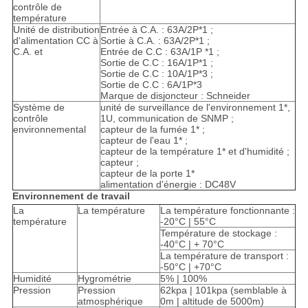
contrôle de
température
Unité de distribution
Entrée à C.A. : 63A/2P*1 ;
d'alimentation CC à
Sortie à C.A. : 63A/2P*1 ;
C.A. et
Entrée de C.C : 63A/1P *1 ;
Sortie de C.C : 16A/1P*1 ;
Sortie de C.C : 10A/1P*3 ;
Sortie de C.C : 6A/1P*3
Marque de disjoncteur : Schneider
Système de
unité de surveillance de l'environnement 1*,
contrôle
1U, communication de SNMP ;
environnemental
capteur de la fumée 1* ;
capteur de l'eau 1* ;
capteur de la température 1* et d'humidité ;
capteur ;
capteur de la porte 1*
alimentation d'énergie : DC48V
Environnement de travail
La
La température
La température fonctionnante :
température
-20°C | 55°C
Température de stockage :
-40°C | + 70°C
La température de transport :
-50°C | +70°C
Humidité
Hygrométrie
5% | 100%
Pression
Pression
62kpa | 101kpa (semblable à
atmosphérique
0m | altitude de 5000m)