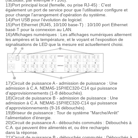
13)Port principal local (femelle, ou prise RJ-45) : C'est
également un port de service pour que l'utilisateur configure et
pour change l'arrangement d'opération du système.
14)Port USB pour l'évolution de logiciel.
15)Port Ethernet (RJ45, 10/100 base-T) : 10/100 port Ethernet
basé-T pour la connexion au LAN.
16)Affichages numériques : Les affichages numériques alternent
les ampères et la température, et le voyant et l'exposition de
signalisations de LED que la mesure est actuellement choisi.
17)Circuit de puissance A - admission de puissance : Une
admission à C.A. NEMA5-15P/IEC320-C14 qui puissance
d'approvisionnements (1-8 débouchés).
18)Circuit de puissance B - admission de puissance : Une
admission à C.A. NEMA5-15P/IEC320-C14 qui puissance
d'approvisionnements (9-16 débouchés).
19)Briseur de puissance : Tour de système "Marche/Arrêt"
l'alimentation d'énergie.
20)Circuit de puissance A - débouchés commutés : Débouchés à
C.A. qui peuvent être alimentés et, ou être rechargés
dans la réponse.
21)Circuit de puissance B - débouchés commutés : Débouchés à