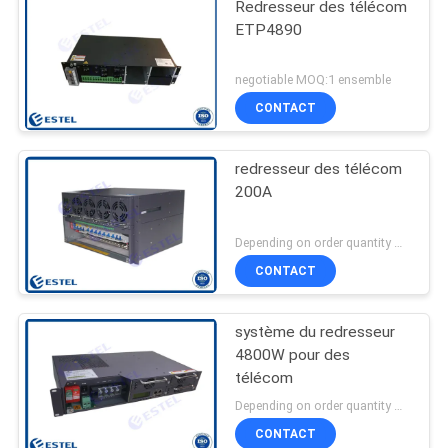
Redresseur des télécom
ETP4890
negotiable MOQ:1 ensemble
CONTACT
redresseur des télécom
200A
Depending on order quantity MOQ:1 ensemble
CONTACT
système du redresseur
4800W pour des
télécom
Depending on order quantity MOQ:1 ensemble
CONTACT