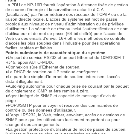
Profil
La PDU de NP-16R fournit l'opération à distance fixée de gestion
de source d'énergie et la surveillance actuelle à C.A.
(facultatives) par l'intermédiaire des réseaux de TCP/IP ou de la
liaison directe locale. L'accès du système est mot de passe
protégé aux niveaux de niveau d'administration ou de privilège
d'utilisateur. La sécurité de réseau inclut l'authentification de nom
d'utilisateur et de mot de passe (64-bit chiffré) pour l'accès de
Web ou des emails d'envoi. 16R offre les méthodes de contrôle
d'accès les plus souples dans l'industrie pour des opérations
faciles, rapides et fiables.
Points culminants de caractéristique du système
●
Un port du service RS232 et un port Ethernet de 10M/100M-T
RJ45, appui AUTO-MDIX.
●Connexion sûre d'Ethernet de soutien.
●Le DHCP de soutien ou l'IP statique configurent.
●Le pare-feu simple d'Internet de soutien, interdisent l'accès
distant illégalement.
●AutoPing autonome pour chaque prise de courant par le paquet
de cinglement d'ICMP, et être remise à zéro.
●Agent intégré de SNMP et capacité de message d'avis de
piège.
●POP3/SMTP pour envoyer et recevoir des commandes de
contrôle ou des données d'utilisateur.
●L'appui RS232, le Web, telnet, envoient, accès de gestions de
SNMP pour que les utilisateurs facilement regardent ou pour
changent des arrangements.
●La gestion protectrice d'utilisateur de mot de passe de soutien,