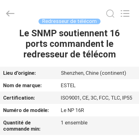
ESTEL
ELECTRONIC
SCIENCE
AND
TECHNOLOGY
Redresseur de télécom
CO.,
LTD.
All
Le SNMP soutiennent 16
MAISON
Rights
Reserved.
ports commandent le
PRODUITS
redresseur de télécom
AU
Lieu d'origine:
Shenzhen, Chine (continent)
SUJET
Nom de marque:
ESTEL
DE
Certification:
ISO9001, CE, 3C, FCC, TLC, IP55
NOUS
Numéro de modèle:
Le NP 16R
VISITE
Quantité de
1 ensemble
commande min:
D'USINE