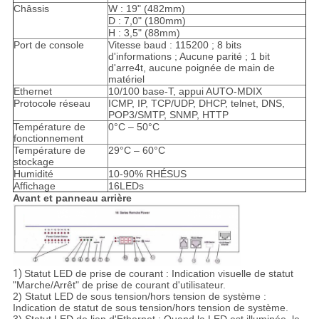
Châssis
W : 19" (482mm)
D : 7,0" (180mm)
H : 3,5" (88mm)
Port de console
Vitesse baud : 115200 ; 8 bits
d'informations ; Aucune parité ; 1 bit
d'arre4t, aucune poignée de main de
matériel
Ethernet
10/100 base-T, appui AUTO-MDIX
Protocole réseau
ICMP, IP, TCP/UDP, DHCP, telnet, DNS,
POP3/SMTP, SNMP, HTTP
Température de
0°C – 50°C
fonctionnement
Température de
29°C – 60°C
stockage
Humidité
10-90% RHÉSUS
Affichage
16LEDs
Avant et panneau arrière
1)
Statut LED de prise de courant : Indication visuelle de statut
"Marche/Arrêt" de prise de courant d'utilisateur.
2) Statut LED de sous tension/hors tension de système :
Indication de statut de sous tension/hors tension de système.
3) Statut LED de lien d'Ethernet : Quand la LED est illuminée, le