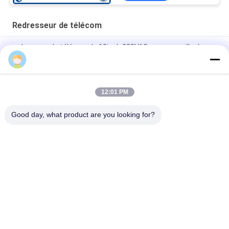
Redresseur de télécom
redresseur de télécom de 19inch 220VAC avec surveiller le
module
redresseur de 3200W 60A utilisé dans la télécommunication
12:01 PM
L'inverseur 110VAC de la puissance 3KVA a entré le redresseur
de télécom
Good day, what product are you looking for?
Catégories populaires
Tous
Clôture Extérieure 
Clôture 
De Télécom
Imperméable De 
Télécom
Clôture 
Clôture Extérieure 
Imperméable De 
De Mur
Bâti De Polonais
Cabinet Extérieur De 
Armoire Extérieure 