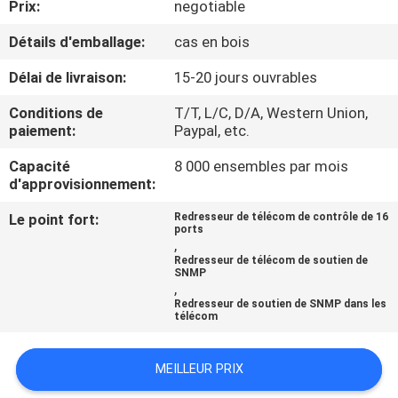
Prix:
negotiable
CONTRÔLE
Détails d'emballage:
cas en bois
DE
Délai de livraison:
15-20 jours ouvrables
QUALITÉ
Conditions de
T/T, L/C, D/A, Western Union,
paiement:
Paypal, etc.
CONTACTEZ-
Capacité
8 000 ensembles par mois
d'approvisionnement:
NOUS
Le point fort:
Redresseur de télécom de contrôle de 16
ports
NOUVELLES
,
Redresseur de télécom de soutien de
SNMP
,
DEMANDEZ
Redresseur de soutien de SNMP dans les
télécom
UNE
CITATION
MEILLEUR PRIX