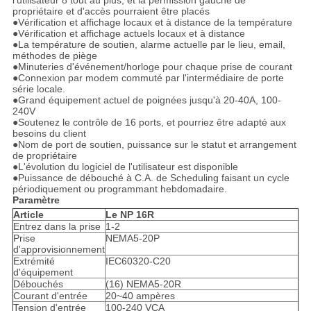
l'utilisateur 8 tout au plus, et la permission gauche de
propriétaire et d'accès pourraient être placés
●Vérification et affichage locaux et à distance de la température
●Vérification et affichage actuels locaux et à distance
●La température de soutien, alarme actuelle par le lieu, email,
méthodes de piège
●Minuteries d'événement/horloge pour chaque prise de courant
●Connexion par modem commuté par l'intermédiaire de porte
série locale.
●Grand équipement actuel de poignées jusqu'à 20-40A, 100-
240V
●Soutenez le contrôle de 16 ports, et pourriez être adapté aux
besoins du client
●Nom de port de soutien, puissance sur le statut et arrangement
de propriétaire
●L'évolution du logiciel de l'utilisateur est disponible
●Puissance de débouché à C.A. de Scheduling faisant un cycle
périodiquement ou programmant hebdomadaire.
Paramètre
Article
Le NP 16R
Entrez dans la prise
1-2
Prise
NEMA5-20P
d'approvisionnement
Extrémité
IEC60320-C20
d'équipement
Débouchés
(16) NEMA5-20R
Courant d'entrée
20~40 ampères
Tension d'entrée
100-240 VCA