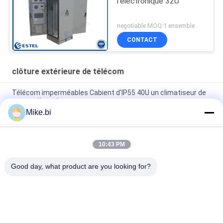
l'électronique 32U
negotiable MOQ:1 ensemble
CONTACT
clôture extérieure de télécom
Télécom imperméables Cabient d'IP55 40U un climatiseur de
compartiment
Mike.bi
boîte imperméable de l'électronique de clôture extérieure des
télécom 16U de 1000mm
10:43 PM
Cabinet électrique extérieur imperméable 1500W AC220V
d'IP55 DDF
Good day, what product are you looking for?
Catégories populaires
Tous
Clôture Extérieure 
Clôture 