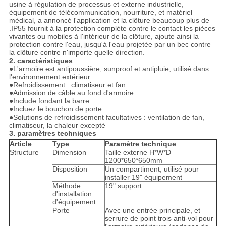
usine à régulation de processus et externe industrielle,
équipement de télécommunication, nourriture, et matériel
médical, a annoncé l'application et la clôture beaucoup plus de
.IP55 fournit à la protection complète contre le contact les pièces
vivantes ou mobiles à l'intérieur de la clôture, ajoute ainsi la
protection contre l'eau, jusqu'à l'eau projetée par un bec contre
la clôture contre n'importe quelle direction.
2. caractéristiques
●
L'armoire est antipoussière, sunproof et antipluie, utilisé dans
l'environnement extérieur.
●Refroidissement : climatiseur et fan.
●Admission de câble au fond d'armoire
●Include fondant la barre
●Incluez le bouchon de porte
●Solutions de refroidissement facultatives : ventilation de fan,
climatiseur, la chaleur excepté
3. paramètres techniques
Article
Type
Paramètre technique
Structure
Dimension
Taille externe H*W*D
1200*650*650mm
Disposition
Un compartiment, utilisé pour
installer 19" équipement
Méthode
19" support
d'installation
d'équipement
Porte
Avec une entrée principale, et
serrure de point trois anti-vol pour