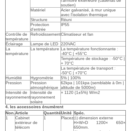
l'armoire extérieure (cadenas de
soutien)
Matériel
Acier galvanisé, à mur unique
avec l'isolation thermique
Structure
Réuni
Protection
IP55
d'entrée
Contrôle de
Refroidissement
Climatiseur et fan
température
Éclairage
Lampe de LED
220VAC
La
La température
La température fonctionnante :
température
-40°C | +55°C
Température de stockage : -50°C |
+ 70°C
La température de transport :
-50°C | +70°C
Humidité
Hygrométrie
5% | 100%
Pression
Pression
62kpa | 101kpa (semblable à 0m |
atmosphérique
altitude de 5000m)
Intensité de
Intensité de
× 1120 (1±5%) W/m2
rayonnement
rayonnement
solaire
4. les accessoires énumèrent
Non.
Article
Quantité
Unité
Spéc.
1
Cabinet
1
Placez
dimension externe
(1)
extérieur de
H×W×D 1200× 650×
télécom
650mm.