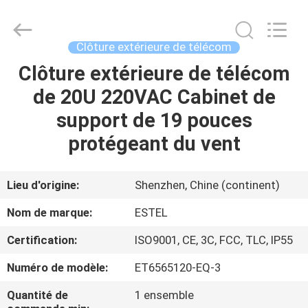
ESTEL
ELECTRONIC
SCIENCE
AND
TECHNOLOGY
Clôture extérieure de télécom
CO.,
LTD.
All
Clôture extérieure de télécom
MAISON
Rights
Reserved.
de 20U 220VAC Cabinet de
PRODUITS
support de 19 pouces
protégeant du vent
AU
SUJET
Lieu d'origine:
Shenzhen, Chine (continent)
DE
Nom de marque:
ESTEL
NOUS
Certification:
ISO9001, CE, 3C, FCC, TLC, IP55
Numéro de modèle:
ET6565120-EQ-3
VISITE
D'USINE
Quantité de
1 ensemble