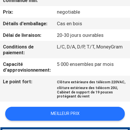
commande min:
Prix:
negotiable
CONTRÔLE
DE
Détails d'emballage:
Cas en bois
QUALITÉ
Délai de livraison:
20-30 jours ouvrables
Conditions de
L/C, D/A, D/P, T/T, MoneyGram
CONTACTEZ-
paiement:
NOUS
Capacité
5 000 ensembles par mois
d'approvisionnement:
NOUVELLES
Le point fort:
,
Clôture extérieure des télécom 220VAC
,
clôture extérieure des télécom 20U
Cabinet de support de 19 pouces
protégeant du vent
DEMANDEZ
UNE
MEILLEUR PRIX
CITATION