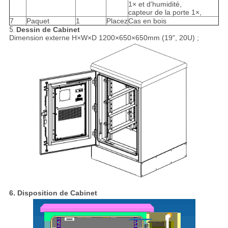
1× et d'humidité,
capteur de la porte 1×,
7
Paquet
1
Placez
Cas en bois
5.
Dessin de Cabinet
Dimension externe H×W×D 1200×650×650mm (19", 20U) ;
6.
Disposition de Cabinet