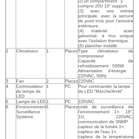
un compartiment : y
(2)
compris 20U 19" support.
(3) avec une entrée
principale, avec la serrure
de point trois pour l'armoire
extérieure.
(4) matériel : acier
galvanisé, à mur unique
avec l'isolation thermique.
(5) plancher installé.
2
Climatiseur
1
Placez
Type climatiseur de
compresseur
Capacité de
refroidissement : 500W
Alimentation d'énergie :
220VAC, 50Hz
3
Fan
2
Placez
220VAC
4
Commutateur
1
PC
Pour commander la lampe
de lampe de
de LED "Marche/Arrêt"
LED
5
Lampe de LED
1
PC
220VAC
6
Environnement
1
Placez
unité de surveillance de
Surveillance
l'environnement 1×, 19",
Système
1U, 220VAC,
communication de SNMP
capteur de la fumée 1×,
capteur de l'eau 1×,
capteur de la température