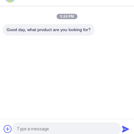
boîte imperméable de l'électronique de clôture extérieure des
télécom 16U de 1000mm
5:24 PM
Cabinet électrique extérieur imperméable 1500W AC220V
d'IP55 DDF
Good day, what product are you looking for?
Catégories populaires
Tous
Clôture Extérieure 
Clôture 
De Télécom
Imperméable De 
Télécom
Clôture 
Clôture Extérieure 
Imperméable De 
De Mur
Bâti De Polonais
Cabinet Extérieur De 
Armoire Extérieure 
Télécom
De Batterie
Cabinet Électrique 
Échangeur De 
Extérieur
Chaleur De Clôture
Demandez un devis