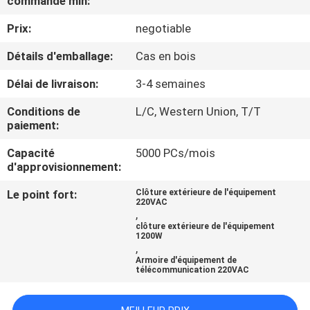
commande min:
Prix:
negotiable
CONTRÔLE
DE
Détails d'emballage:
Cas en bois
QUALITÉ
Délai de livraison:
3-4 semaines
Conditions de
L/C, Western Union, T/T
CONTACTEZ-
paiement:
NOUS
Capacité
5000 PCs/mois
d'approvisionnement:
NOUVELLES
Le point fort:
Clôture extérieure de l'équipement
220VAC
,
clôture extérieure de l'équipement
DEMANDEZ
1200W
,
UNE
Armoire d'équipement de
télécommunication 220VAC
CITATION