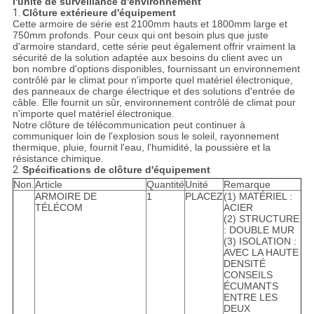
l'unité de surveillance d'environnement
1.
Clôture extérieure d'équipement
Cette armoire de série est 2100mm hauts et 1800mm large et
750mm profonds. Pour ceux qui ont besoin plus que juste
d'armoire standard, cette série peut également offrir vraiment la
sécurité de la solution adaptée aux besoins du client avec un
bon nombre d'options disponibles, fournissant un environnement
contrôlé par le climat pour n'importe quel matériel électronique,
des panneaux de charge électrique et des solutions d'entrée de
câble. Elle fournit un sûr, environnement contrôlé de climat pour
n'importe quel matériel électronique.
Notre clôture de télécommunication peut continuer à
communiquer loin de l'explosion sous le soleil, rayonnement
thermique, pluie, fournit l'eau, l'humidité, la poussière et la
résistance chimique.
2.
Spécifications de clôture d'équipement
Non.
Article
Quantité
Unité
Remarque
ARMOIRE DE
1
PLACEZ
(1) MATÉRIEL :
TÉLÉCOM
ACIER
(2) STRUCTURE
: DOUBLE MUR
(3) ISOLATION :
AVEC LA HAUTE
DENSITÉ
CONSEILS
ÉCUMANTS
ENTRE LES
DEUX