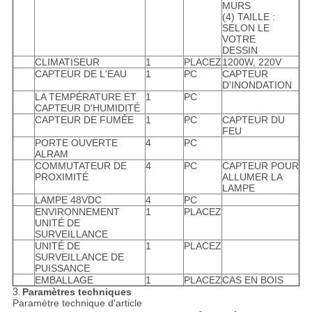
MURS
(4) TAILLE :
SELON LE
VOTRE
DESSIN
CLIMATISEUR
1
PLACEZ
1200W, 220V
CAPTEUR DE L'EAU
1
PC
CAPTEUR
D'INONDATION
LA TEMPÉRATURE ET
1
PC
CAPTEUR D'HUMIDITÉ
CAPTEUR DE FUMÉE
1
PC
CAPTEUR DU
FEU
PORTE OUVERTE
4
PC
ALRAM
COMMUTATEUR DE
4
PC
CAPTEUR POUR
PROXIMITÉ
ALLUMER LA
LAMPE
LAMPE 48VDC
4
PC
ENVIRONNEMENT
1
PLACEZ
UNITÉ DE
SURVEILLANCE
UNITÉ DE
1
PLACEZ
SURVEILLANCE DE
PUISSANCE
EMBALLAGE
1
PLACEZ
CAS EN BOIS
3.
Paramètres techniques
Paramètre technique d'article