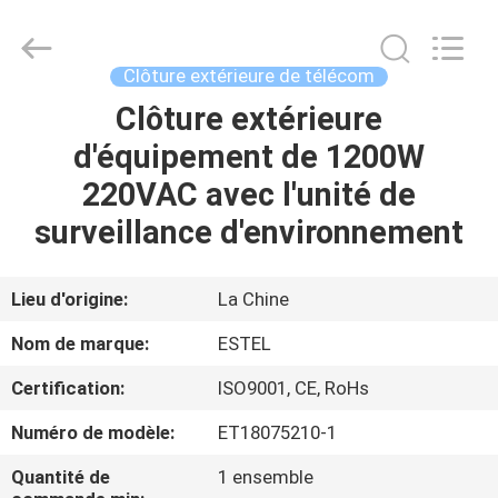
ESTEL
ELECTRONIC
SCIENCE
AND
TECHNOLOGY
Clôture extérieure de télécom
CO.,
LTD.
All
Clôture extérieure
MAISON
Rights
Reserved.
d'équipement de 1200W
PRODUITS
220VAC avec l'unité de
surveillance d'environnement
AU
SUJET
Lieu d'origine:
La Chine
DE
Nom de marque:
ESTEL
NOUS
Certification:
ISO9001, CE, RoHs
Numéro de modèle:
ET18075210-1
VISITE
D'USINE
Quantité de
1 ensemble