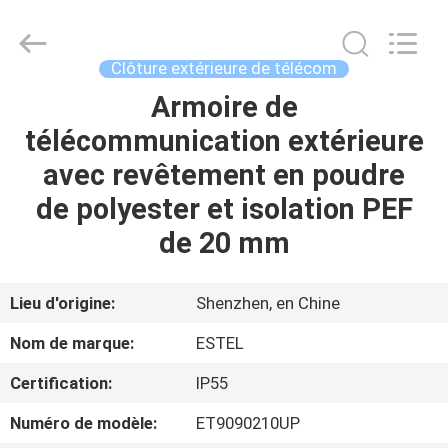
ESTEL
ELECTRONIC
SCIENCE
AND
TECHNOLOGY
Clôture extérieure de télécom
CO.,
LTD.
All
Armoire de
MAISON
Rights
Reserved.
télécommunication extérieure
PRODUITS
avec revêtement en poudre
de polyester et isolation PEF
AU
de 20 mm
SUJET
DE
Lieu d'origine:
Shenzhen, en Chine
NOUS
Nom de marque:
ESTEL
Certification:
IP55
VISITE
Numéro de modèle:
ET9090210UP
D'USINE