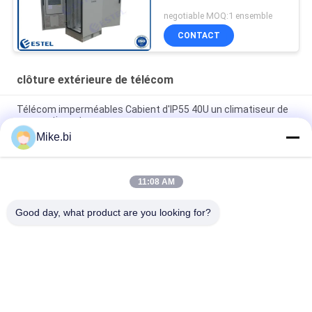
negotiable MOQ:1 ensemble
CONTACT
clôture extérieure de télécom
Télécom imperméables Cabient d'IP55 40U un climatiseur de
compartiment
Mike.bi
boîte imperméable de l'électronique de clôture extérieure des
télécom 16U de 1000mm
11:08 AM
Cabinet électrique extérieur imperméable 1500W AC220V
d'IP55 DDF
Good day, what product are you looking for?
Catégories populaires
Tous
Clôture Extérieure 
Clôture 
De Télécom
Imperméable De 
Télécom