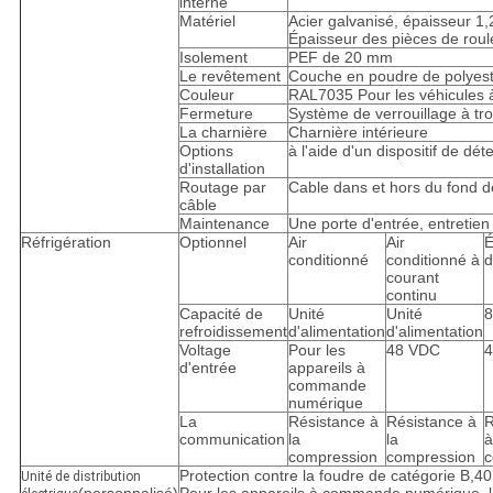
interne
Matériel
Acier galvanisé, épaisseur 1
Épaisseur des pièces de rou
Isolement
PEF de 20 mm
Le revêtement
Couche en poudre de polyes
Couleur
RAL7035 Pour les véhicules à
Fermeture
Système de verrouillage à troi
La charnière
Charnière intérieure
Options
à l'aide d'un dispositif de dét
d'installation
Routage par
Cable dans et hors du fond d
câble
Maintenance
Une porte d'entrée, entretien
Réfrigération
Optionnel
Air
Air
É
conditionné
conditionné à
d
courant
continu
Capacité de
Unité
Unité
8
refroidissement
d'alimentation
d'alimentation
Voltage
Pour les
48 VDC
d'entrée
appareils à
commande
numérique
La
Résistance à
Résistance à
R
communication
la
la
à
compression
compression
c
Protection contre la foudre de catégorie B,4
Unité de distribution