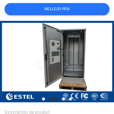
PLAN
MEILLEUR PRIX
DU
SITE
PRIVACY
POLICY
Description de produit