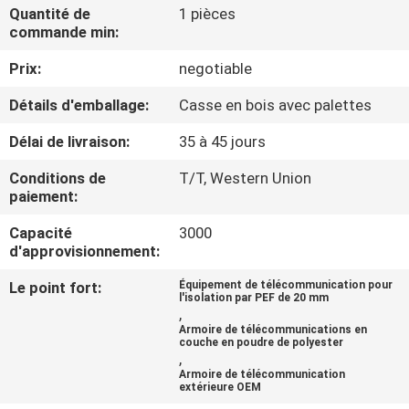
Quantité de
1 pièces
commande min:
CONTRÔLE
Prix:
negotiable
DE
QUALITÉ
Détails d'emballage:
Casse en bois avec palettes
Délai de livraison:
35 à 45 jours
CONTACTEZ-
Conditions de
T/T, Western Union
NOUS
paiement:
Capacité
3000
NOUVELLES
d'approvisionnement:
Le point fort:
Équipement de télécommunication pour
l'isolation par PEF de 20 mm
DEMANDEZ
,
Armoire de télécommunications en
UNE
couche en poudre de polyester
,
CITATION
Armoire de télécommunication
extérieure OEM