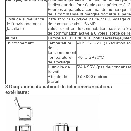
(personnalisé)
Pour les appareils à commande numérique, l
électrique
l'indicateur doit être égale ou supérieure à:
2
Pour les appareils à commande numérique, la
de la commande numérique doit être supérie
Unité de surveillance
Voltage d
Installation de 19 pouces, hauteur de 1U,
de l'environnement
de communication: SNMP
(facultatif)
valeur d'entrée de commutation passive à 9 v
de commutation active à 6 voies, sortie de rel
Autres
Lampe à LED à 48 VDC pour l'éclairage,inte
Environnement
Température
-40°C ~+55°C (+Radiation sol
de
fonctionnement
Température
-40°C à +70°C
de stockage
Humidité de
5% à 95% (pas de condensat
travail
Altitude de
0 à 4000 mètres
travail
3.Diagramme du cabinet de télécommunications
extérieurs: