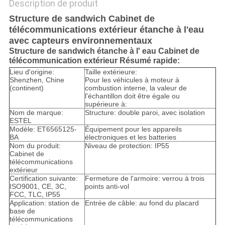
Description de produit
Structure de sandwich Cabinet de
télécommunications extérieur étanche à l'eau
avec capteurs environnementaux
Structure de sandwich étanche à l' eau Cabinet de
télécommunication extérieur Résumé rapide:
Lieu d'origine:
Taille extérieure:
Shenzhen, Chine
Pour les véhicules à moteur à
(continent)
combustion interne, la valeur de
l'échantillon doit être égale ou
supérieure à:
Nom de marque:
Structure: double paroi, avec isolation
ESTEL
Modèle: ET6565125-
Équipement pour les appareils
BA
électroniques et les batteries
Nom du produit:
Niveau de protection: IP55
Cabinet de
télécommunications
extérieur
Certification suivante:
Fermeture de l'armoire: verrou à trois
ISO9001, CE, 3C,
points anti-vol
FCC, TLC, IP55
Application: station de
Entrée de câble: au fond du placard
base de
télécommunications