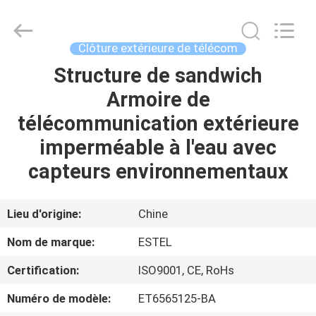
ESTEL
ELECTRONIC
SCIENCE
AND
TECHNOLOGY
Clôture extérieure de télécom
CO.,
LTD.
All
Structure de sandwich
MAISON
Rights
Reserved.
Armoire de
PRODUITS
télécommunication extérieure
imperméable à l'eau avec
AU
capteurs environnementaux
SUJET
DE
Lieu d'origine:
Chine
NOUS
Nom de marque:
ESTEL
Certification:
ISO9001, CE, RoHs
VISITE
Numéro de modèle:
ET6565125-BA
D'USINE