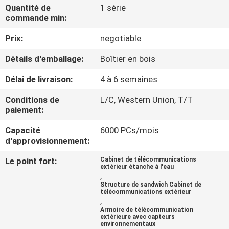
Quantité de
1 série
commande min:
CONTRÔLE
Prix:
negotiable
DE
QUALITÉ
Détails d'emballage:
Boîtier en bois
Délai de livraison:
4 à 6 semaines
CONTACTEZ-
Conditions de
L/C, Western Union, T/T
NOUS
paiement:
Capacité
6000 PCs/mois
NOUVELLES
d'approvisionnement:
Le point fort:
Cabinet de télécommunications
extérieur étanche à l'eau
DEMANDEZ
,
Structure de sandwich Cabinet de
UNE
télécommunications extérieur
,
CITATION
Armoire de télécommunication
extérieure avec capteurs
environnementaux