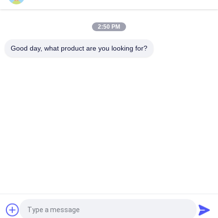
boîte imperméable de l'électronique de clôture extérieure des
télécom 16U de 1000mm
2:50 PM
Cabinet électrique extérieur imperméable 1500W AC220V
d'IP55 DDF
Good day, what product are you looking for?
Catégories populaires
Tous
Clôture Extérieure 
Clôture 
De Télécom
Imperméable De 
Télécom
Clôture 
Clôture Extérieure 
Imperméable De 
De Mur
Bâti De Polonais
Cabinet Extérieur De 
Armoire Extérieure 
Télécom
De Batterie
Cabinet Électrique 
Échangeur De 
Extérieur
Chaleur De Clôture
Demandez un devis