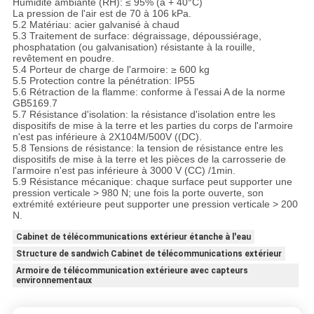
Humidité ambiante (RH): ≤ 95% (à + 40°C)
La pression de l'air est de 70 à 106 kPa.
5.2 Matériau: acier galvanisé à chaud
5.3 Traitement de surface: dégraissage, dépoussiérage,
phosphatation (ou galvanisation) résistante à la rouille,
revêtement en poudre.
5.4 Porteur de charge de l'armoire: ≥ 600 kg
5.5 Protection contre la pénétration: IP55
5.6 Rétraction de la flamme: conforme à l'essai A de la norme
GB5169.7
5.7 Résistance d'isolation: la résistance d'isolation entre les
dispositifs de mise à la terre et les parties du corps de l'armoire
n'est pas inférieure à 2X104M/500V ((DC).
5.8 Tensions de résistance: la tension de résistance entre les
dispositifs de mise à la terre et les pièces de la carrosserie de
l'armoire n'est pas inférieure à 3000 V (CC) /1min.
5.9 Résistance mécanique: chaque surface peut supporter une
pression verticale > 980 N; une fois la porte ouverte, son
extrémité extérieure peut supporter une pression verticale > 200
N.
Cabinet de télécommunications extérieur étanche à l'eau
Structure de sandwich Cabinet de télécommunications extérieur
Armoire de télécommunication extérieure avec capteurs
environnementaux