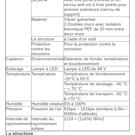
verrou anti-vol à trois points pour
armoire extérieure (verrou de
support)
Matériel
1Acier galvanisé;
2.Doubles murs avec isolation
thermique PEF de 20 mm entre
deux murs.
La structure
à l'aide d'un outil
Protection
Pour la protection contre la
contre les
corrosion
intrusions
Capteurs
Environnemental
Détecteur de fumée, température
et bourdonnement
Éclairage
Lampe à LED
Lampe à LED de 48 V
Température
Température
Température de fonctionnement:
-20°C à 55°C
Température de stockage: -40 °C
~ + 70 °C
Température de transport: -50 °C
à +70 °C
Humidité
Humidité relative
5% à 100%
Pression
Pression de l'air
62kpa ~ 101kpa (similaire à 0m ~
5000m d'altitude)
Intensité de
Intensité du
1124 × (1±5%) W/m2
rayonnement
rayonnement
solaire
La structure