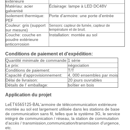
extérieure
Matériau: acier
Éclairage: lampe à LED DC48V
galvanisé
Isolement thermique:
Porte d'armoire: une porte d'entrée
PEF
Couleur: gris (support
Sensors: capteur de fumée, capteur de
sur mesure)
température et de bruit.
Couche: couche en
Installation: montée au sol
poudre extérieure
anticorrosion
Conditions de paiement et d'expédition:
Quantité minimale de commande:
1 série
Le prix:
négociation
Conditions de paiement:
T/T
Capacité d'approvisionnement:
4, 000 ensembles par mois
Délai de livraison:
20 jours ouvrables
Détails de l' emballage:
boîtier en bois
Application du projet
Le
ET6565125-BA
L'armoire de télécommunication extérieure
montée au sol est largement utilisée dans les stations de base
de communication sans fil, telles que le système 3G, le service
intégré de communication / réseau, la station de commutation
d'accès / transmission,communication/transmission d'urgence,
etc.