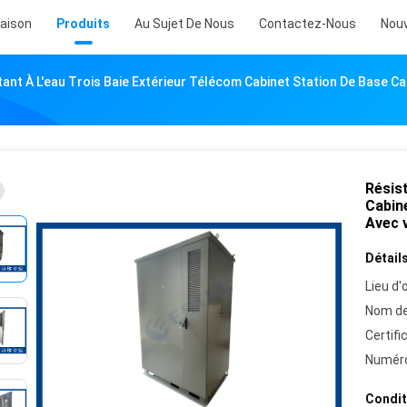
aison
Produits
Au Sujet De Nous
Contactez-Nous
Nouv
tant À L'eau Trois Baie Extérieur Télécom Cabinet Station De Base C
Résist
Cabin
Avec 
Détails
Lieu d'o
Nom de
Certifi
Numéro
Condit