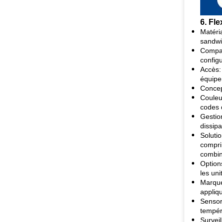
6. Fl
Matéria
sandwi
Compar
config
Accès:
équipe
Concep
Couleu
codes 
Gestio
dissip
Soluti
compri
combin
Options
les un
Marque
appliq
Sensor
tempér
Survei