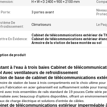
mension:
H × W × D 2400 × 900 × 2100 mm
Compa
Niveau
 Porte:
3 portes avant
Protec
ystème De
Climatiseurs
Le Paq
froidissement:
Cabinet de télécommunications extérieur de T
ttre En Évidence:
Cabinet de télécommunications extérieur étanc
Armoire de la station de base montée au sol
ption de produit
tant à l'eau à trois baies Cabinet de télécommunica
l Avec ventilateurs de refroidissement
tion de base de cabinet de télécommunications extér
moire de station de base à trois compartiments est le choix ultime pou
urs.Fabrication en acier galvaniséIl est suffisamment solide pour trans
livré avec trois ensembles de rails standard de 19 pouces.Cette série peu
nalisée avec beaucoup d'options disponibles, offrant un environnement
ux de charge électrique et solutions d'entrée de câbles.
inet de télécommunications extérieur imperméable à