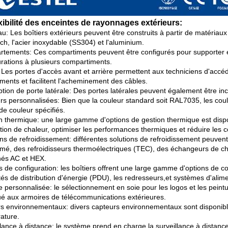
exibilité des enceintes de rayonnages extérieurs:
u: Les boîtiers extérieurs peuvent être construits à partir de matériaux
ch, l'acier inoxydable (SS304) et l'aluminium.
tements: Ces compartiments peuvent être configurés pour supporter e
urations à plusieurs compartiments.
 Les portes d'accès avant et arrière permettent aux techniciens d'acc
ments et facilitent l'acheminement des câbles.
tion de porte latérale: Des portes latérales peuvent également être in
rs personnalisées: Bien que la couleur standard soit RAL7035, les cou
de couleur spécifiés.
n thermique: une large gamme d'options de gestion thermique est disp
ation de chaleur, optimiser les performances thermiques et réduire les 
ons de refroidissement: différentes solutions de refroidissement peuven
mé, des refroidisseurs thermoélectriques (TEC), des échangeurs de ch
és AC et HEX.
 de configuration: les boîtiers offrent une large gamme d'options de con
ités de distribution d'énergie (PDU), les redresseurs,et systèmes d'ali
 personnalisée: le sélectionnement en soie pour les logos et les peint
ué aux armoires de télécommunications extérieures.
s environnementaux: divers capteurs environnementaux sont disponibl
ature.
llance à distance: le système prend en charge la surveillance à distan