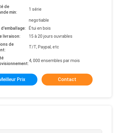
té de
1 série
nde min:
negotiable
s d'emballage:
Étui en bois
e livraison:
15 à 20 jours ouvrables
ions de
T/T, Paypal, etc
nt:
té
4, 000 ensembles par mois
ovisionnement:
Meilleur Prix
Contact