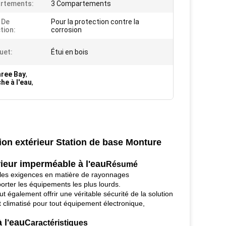
rtements:
3 Compartements
 De
Pour la protection contre la
tion:
corrosion
uet:
Étui en bois
hree Bay
,
he à l'eau
,
tion extérieur Station de base Monture
ieur imperméable à l'eau
Résumé
r les exigences en matière de rayonnages
porter les équipements les plus lourds.
t également offrir une véritable sécurité de la solution
 climatisé pour tout équipement électronique,
 l'eau
Caractéristiques