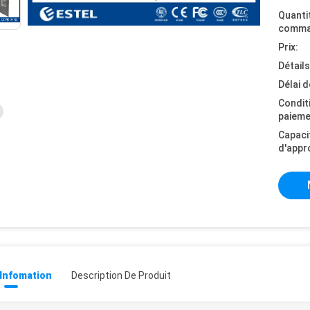
Quanti
comma
Prix:
Détail
Délai d
Condit
paieme
Capaci
d'appr
 Infomation
Description De Produit