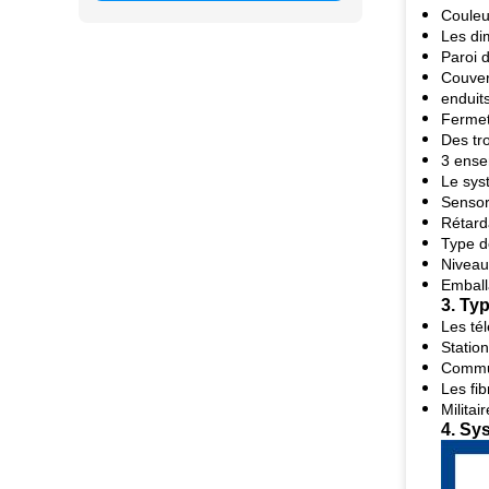
Couleu
Les di
Paroi 
Couver
enduit
Fermet
Des tro
3 ense
Le syst
Sensor
Rétard
Type d
Niveau
Emball
3. Ty
Les té
Statio
Commun
Les fi
Militair
4. Sy