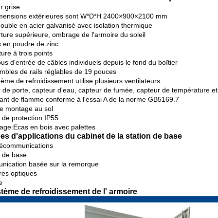
r grise
mensions extérieures sont W*D*H 2400×900×2100 mm
double en acier galvanisé avec isolation thermique
ture supérieure, ombrage de l'armoire du soleil
s en poudre de zinc
ure à trois points
us d'entrée de câbles individuels depuis le fond du boîtier
mbles de rails réglables de 19 pouces
ème de refroidissement utilise plusieurs ventilateurs.
 de porte, capteur d'eau, capteur de fumée, capteur de température et
ant de flamme conforme à l'essai A de la norme GB5169.7
e montage au sol
 de protection IP55
age:Ecas en bois avec palettes
pes d'applications du cabinet de la station de base
lécommunications
n de base
ication basée sur la remorque
bres optiques
e
stème de refroidissement de l' armoire