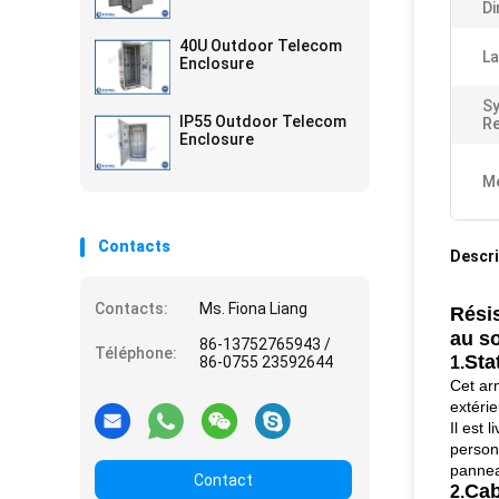
Di
40U Outdoor Telecom
La
Enclosure
S
IP55 Outdoor Telecom
Re
Enclosure
Me
Contacts
Descri
Contacts:
Ms. Fiona Liang
Résis
au so
86-13752765943 /
Téléphone:
Sta
86-0755 23592644
1.
Cet ar
extérie
Il est 
person
pannea
Contact
Cab
2.