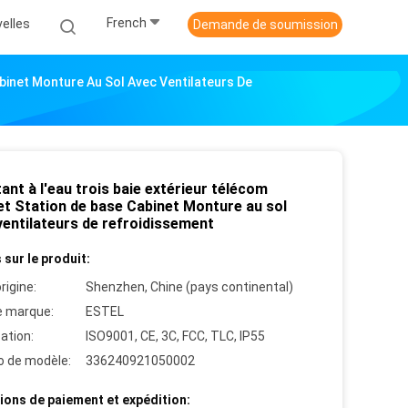
French
elles
Demande de soumission
abinet Monture Au Sol Avec Ventilateurs De
ant à l'eau trois baie extérieur télécom
et Station de base Cabinet Monture au sol
ventilateurs de refroidissement
 sur le produit:
rigine:
Shenzhen, Chine (pays continental)
 marque:
ESTEL
cation:
ISO9001, CE, 3C, FCC, TLC, IP55
 de modèle:
336240921050002
ions de paiement et expédition: