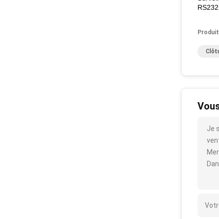
RS232
Produit
Clôt
Vous
Je 
vent
Mer
Dan