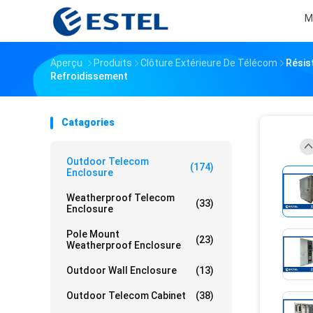
M
Aperçu
Produits
Clôture Extérieure De Télécom
Résis
Refroidissement
Catagories
Outdoor Telecom
(174)
Enclosure
Weatherproof Telecom
(33)
Enclosure
Pole Mount
(23)
Weatherproof Enclosure
Outdoor Wall Enclosure
(13)
Outdoor Telecom Cabinet
(38)