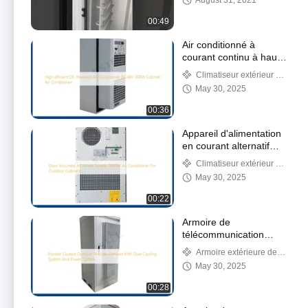
August 31, 2021
climatiseur
00:49
Air conditionné à
courant continu à haute
efficacité DC48V 300W
Climatiseur extérieur de
Cabinet
May 30, 2025
00:36
Appareil d'alimentation
en courant alternatif
monté sur la porte
Climatiseur extérieur de
2000W climatiseur pour
Cabinet
May 30, 2025
armoires extérieures
00:22
Armoire de
télécommunication
extérieure revêtue de
Armoire extérieure de
poudre avec double
télécom
May 30, 2025
système de
refroidissement et
00:28
système de puissance