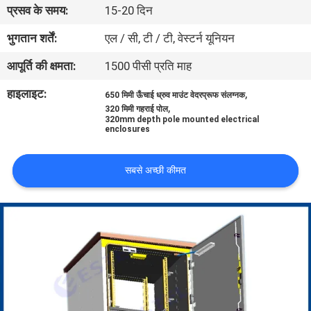
प्रसव के समय:
15-20 दिन
गुणवत्ता
नियंत्रण
भुगतान शर्तें:
एल / सी, टी / टी, वेस्टर्न यूनियन
आपूर्ति की क्षमता:
1500 पीसी प्रति माह
संपर्क
हाइलाइट:
,
650 मिमी ऊँचाई ध्रुव माउंट वेदरप्रूफ संलग्नक
करें
,
320 मिमी गहराई पोल
320mm depth pole mounted electrical
enclosures
समाचार
सबसे अच्छी कीमत
एक
उद्धरण
की
विनती
करे