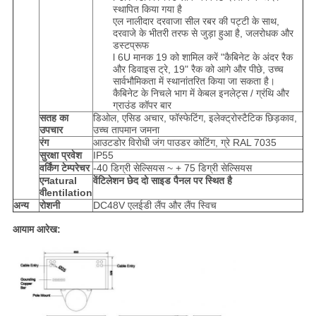
स्थापित किया गया है
एल नालीदार दरवाजा सील रबर की पट्टी के साथ,
दरवाजे के भीतरी तरफ से जुड़ा हुआ है, जलरोधक और
डस्टप्रूफ
l 6U मानक 19 को शामिल करें "कैबिनेट के अंदर रैक
और डिवाइस ट्रे, 19" रैक को आगे और पीछे, उच्च
सार्वभौमिकता में स्थानांतरित किया जा सकता है।
कैबिनेट के निचले भाग में केबल इनलेट्स / ग्रंथि और
ग्राउंड कॉपर बार
सतह का
डिओल, एसिड अचार, फॉस्फेटिंग, इलेक्ट्रोस्टैटिक छिड़काव,
उपचार
उच्च तापमान जमना
रंग
आउटडोर विरोधी जंग पाउडर कोटिंग, ग्रे RAL 7035
सुरक्षा प्रवेश
IP55
वर्किंग टेम्परेचर
-40 डिग्री सेल्सियस ~ + 75 डिग्री सेल्सियस
एन
atural
वेंटिलेशन छेद दो साइड पैनल पर स्थित है
वी
entilation
अन्य
रोशनी
DC48V एलईडी लैंप और लैंप स्विच
आयाम आरेख: