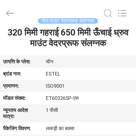
ELECTRONIC
SCIENCE
AND
TECHNOLOGY
CO.,
पोल माउंट वेदरप्रूफ संलग्नक
LTD.
All
320 मिमी गहराई 650 मिमी ऊँचाई ध्रुव
घर
Rights
Reserved.
माउंट वेदरप्रूफ संलग्नक
उत्पादों
उत्पत्ति के प्लेस:
चीन
हमारे
ब्रांड नाम:
ESTEL
बारे
प्रमाणन:
ISO9001
में
मॉडल संख्या:
ET603265P-एस
न्यूनतम आदेश
1 पीसी
कारखाना
मात्रा:
भ्रमण
पैकेजिंग विवरण:
लकड़ी का बक्सा