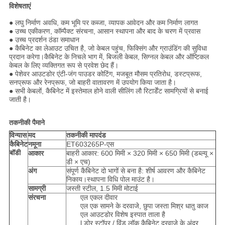
विशेषताएं
● लघु निर्माण अवधि, कम भूमि पर कब्जा, व्यापक आवेदन और कम निर्माण लागत
● उच्च एकीकरण, कॉम्पैक्ट संरचना, आसान स्थापना और बाद के चरण में प्रवास
● उच्च प्रदर्शन ठंडा समाधान
● कैबिनेट का लेआउट उचित है, जो केबल पहुंच, फिक्सिंग और ग्राउंडिंग की सुविधा
प्रदान करेगा।कैबिनेट के निचले भाग में, बिजली केबल, सिग्नल केबल और ऑप्टिकल
केबल के लिए व्यक्तिगत रूप से प्रवेश छेद हैं।
● पेशेवर आउटडोर एंटी-जंग पाउडर कोटिंग, मजबूत मौसम प्रतिरोध, डस्टप्रूफ,
सनप्रूफ और रेनप्रूफ, जो बाहरी वातावरण में उपयोग किया जाता है।
● सभी केबलों, कैबिनेट में इस्तेमाल होने वाली सीलिंग लौ रिटार्डेंट सामग्रियों से बनाई
जाती है।
तकनीकी पैमाने
विन्यास
मद
तकनीकी मापदंड
कैबिनेट
नमूना
ET603265P-एस
बॉडी
आकार
बाहरी आकार: 600 मिमी × 320 मिमी × 650 मिमी (डब्ल्यू ×
डी × एच)
अंग
संपूर्ण कैबिनेट दो भागों से बना है: शीर्ष आवरण और कैबिनेट
निकाय।स्थापना विधि पोल माउंट है।
सामग्री
जस्ती स्टील, 1.5 मिमी मोटाई
संरचना
एल एकल दीवार
एल एक सामने के दरवाजे, छुपा जस्ता मिश्र धातु काज
एल आउटडोर विशेष इस्पात ताला है
l डोर स्टॉपर / विंड लॉक कैबिनेट दरवाजे के अंदर