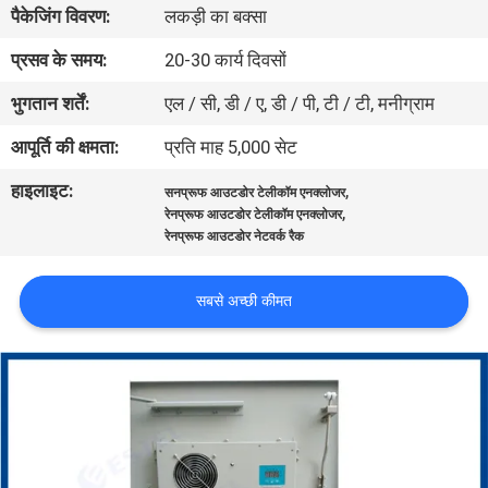
पैकेजिंग विवरण:
लकड़ी का बक्सा
गुणवत्ता
नियंत्रण
प्रसव के समय:
20-30 कार्य दिवसों
भुगतान शर्तें:
एल / सी, डी / ए, डी / पी, टी / टी, मनीग्राम
संपर्क
आपूर्ति की क्षमता:
प्रति माह 5,000 सेट
करें
हाइलाइट:
,
सनप्रूफ आउटडोर टेलीकॉम एनक्लोजर
,
रेनप्रूफ आउटडोर टेलीकॉम एनक्लोजर
समाचार
रेनप्रूफ आउटडोर नेटवर्क रैक
सबसे अच्छी कीमत
एक
उद्धरण
की
विनती
करे