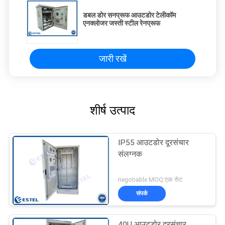
डबल डोर सनप्रूफ आउटडोर टेलीकॉम
एनक्लोजर जस्ती स्टील रेनप्रूफ
जारी रखें
शीर्ष उत्पाद
IP55 आउटडोर दूरसंचार
संलग्नक
negotiable MOQ:एक सेट
संपर्क
40U आउटडोर दूरसंचार