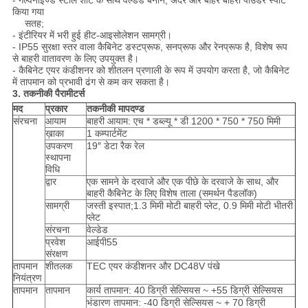
- गैल्वेनाइज्ड स्टील शीट के साथ वेल्डेड बनाने, अंदर और बाहर बाहरी पाउडर स्पॉट
किया गया
सतह;
- इंटीरियर में भरी हुई हीट-आइसोलेशन सामग्री।
- IP55 सुरक्षा स्तर वाला कैबिनेट डस्टप्रूफ, सनप्रूफ और रेनप्रूफ है, विशेष रूप
से बाहरी वातावरण के लिए उपयुक्त है।
- कैबिनेट एयर कंडीशनर को शीतलन प्रणाली के रूप में उपयोग करता है, जो कैबिनेट
में तापमान को प्रभावी ढंग से कम कर सकता है।
3. तकनीकी पैरामीटर्स
मद
प्रकार
तकनीकी मापदण्ड
संरचना
आयाम
बाहरी आयाम: एच * डब्ल्यू * डी 1200 * 750 * 750 मिमी
ख़ाका
1 कम्पार्टमेंट
उपकरण
19″ डेटा रैक रेल
स्थापना
विधि
द्वार
एक सामने के दरवाजे और एक पीछे के दरवाजे के साथ, और
बाहरी कैबिनेट के लिए विशेष ताला (समर्थन पैडलॉक)
सामग्री
जस्ती इस्पात;1.3 मिमी मोटी बाहरी प्लेट, 0.9 मिमी मोटी भीतरी
प्लेट
संरचना
वेल्डेड
प्रवेश
आईपी55
संरक्षण
तापमान
शीतलक
TEC एयर कंडीशनर और DC48V पंखे
नियंत्रण
तापमान
तापमान
कार्य तापमान: 40 डिग्री सेल्सियस ~ +55 डिग्री सेल्सियस
भंडारण तापमान: -40 डिग्री सेल्सियस ~ + 70 डिग्री