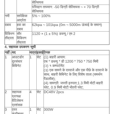
सेल्सियस
परिवहन तापमान: -50 डिग्री सेल्सियस ~ + 70 डिग्री
सेल्सियस
नमी
सापेक्षिक
5% ~ 100%
आर्द्रता
दबाव
हवा का
62kpa ~ 101kpa (0m ~ 5000m ऊंचाई के समान)
दबाव
विकिरण
सौर
1120 × (1 ± 5%) डब्ल्यू / एम 2
तीव्रता
विकिरण
तीव्रता
4. सहायक उपकरण सूची
नहीं।
मद
मात्रा
इकाई
ऐनक
1
आउटडोर
1
सेट
(1) बाहरी आयाम:
दूरसंचार
एच * डब्ल्यू * डी 1200 * 750 * 750 मिमी
कैबिनेट
(२) १ कम्पार्टमेंट
(३) एक सामने के दरवाजे और एक पीछे के दरवाजे के
साथ, बाहरी कैबिनेट के लिए विशेष ताला (समर्थन
पैडलॉक);
(4) सामग्री: जस्ती इस्पात;1.3 मिमी मोटी बाहरी
प्लेट, 0.9 मिमी मोटी भीतरी प्लेट;
2
सहायक
4
सेट
DC48V 2pcs
प्रत्यक्ष
वेंटिलेशन
प्रशंसक
3
एयर
1
सेट
300W
कंडीशनर