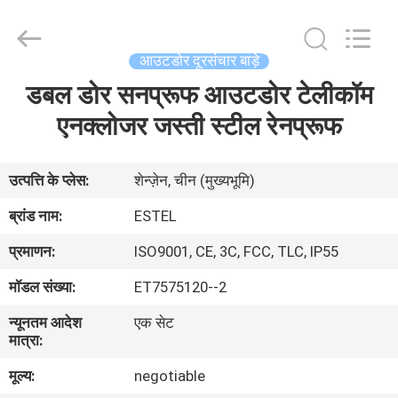
ELECTRONIC
SCIENCE
AND
TECHNOLOGY
CO.,
आउटडोर दूरसंचार बाड़े
LTD.
All
डबल डोर सनप्रूफ आउटडोर टेलीकॉम
घर
Rights
Reserved.
एनक्लोजर जस्ती स्टील रेनप्रूफ
उत्पादों
उत्पत्ति के प्लेस:
शेन्ज़ेन, चीन (मुख्यभूमि)
हमारे
ब्रांड नाम:
ESTEL
बारे
प्रमाणन:
ISO9001, CE, 3C, FCC, TLC, IP55
में
मॉडल संख्या:
ET7575120--2
न्यूनतम आदेश
एक सेट
कारखाना
मात्रा:
भ्रमण
मूल्य:
negotiable