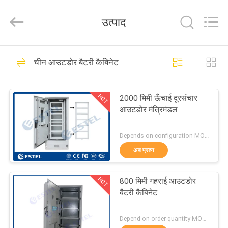
ELECTRONIC
SCIENCE
AND
उत्पाद
TECHNOLOGY
CO.,
LTD.
All
घर
Rights
177
Reserved.
चीन आउटडोर बैटरी कैबिनेट
आउटडोर दूरसंचार बाड़े
उत्पादों
HOT
2000 मिमी ऊँचाई दूरसंचार
आउटडोर मंत्रिमंडल
हमारे
बारे
Depends on configuration MOQ:एक सेट
अब प्रश्न
में
36
वेदरप्रूफ टेलीकॉम
HOT
800 मिमी गहराई आउटडोर
कारखाना
बैटरी कैबिनेट
एनक्लोजर
भ्रमण
Depend on order quantity MOQ:एक सेट