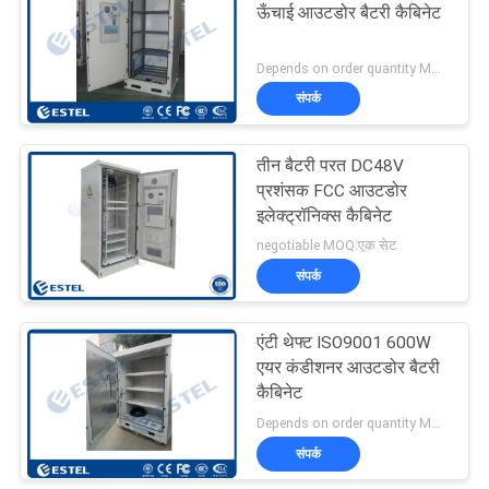
ऊँचाई आउटडोर बैटरी कैबिनेट
19
Depends on order quantity MOQ:एक सेट
संपर्क
आउटडोर विद्युत कैबिनेट
तीन बैटरी परत DC48V
प्रशंसक FCC आउटडोर
इलेक्ट्रॉनिक्स कैबिनेट
negotiable MOQ:एक सेट
संपर्क
18
एंटी थेफ्ट ISO9001 600W
संलग्नक हीट एक्सचेंजर
एयर कंडीशनर आउटडोर बैटरी
कैबिनेट
Depends on order quantity MOQ:एक सेट
संपर्क