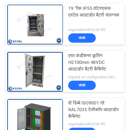
19 "रैक IP55 वॉटरप्रूफ
22
एस्टेल आउटडोर बैटरी संलग्नक
आउटडोर कैबिनेट एयर
negotiable MOQ:एक सेट
कंडीशनर
संपर्क
एयर कंडीशनर कूलिंग
H2100mm 48VDC
आउटडोर बैटरी कैबिनेट
12
Depend on configuration MOQ:एक सेट
संपर्क
पर्यावरण निगरानी इकाई
दो डिब्बे ISO9001 ग्रे
RAL7035 टेलीकॉम आउटडोर
कैबिनेट
negotiable MOQ:एक सेट