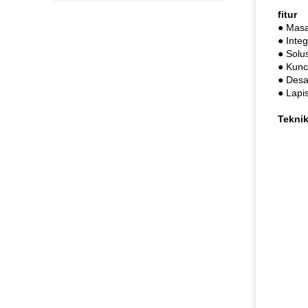
fitur
● Masa
● Inte
● Solu
● Kunc
● Desa
● Lapi
Tekni