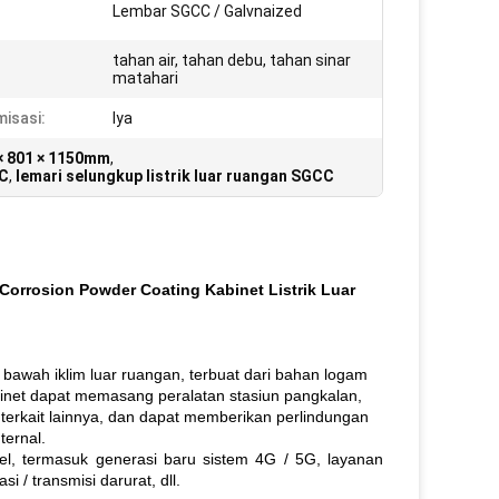
Lembar SGCC / Galvnaized
tahan air, tahan debu, tahan sinar
matahari
isasi:
Iya
 × 801 × 1150mm
,
CC
,
lemari selungkup listrik luar ruangan SGCC
Corrosion Powder Coating Kabinet Listrik Luar
 bawah iklim luar ruangan, terbuat dari bahan logam
inet dapat memasang peralatan stasiun pangkalan,
n terkait lainnya, dan dapat memberikan perlindungan
ternal.
bel, termasuk generasi baru sistem 4G / 5G, layanan
i / transmisi darurat, dll.