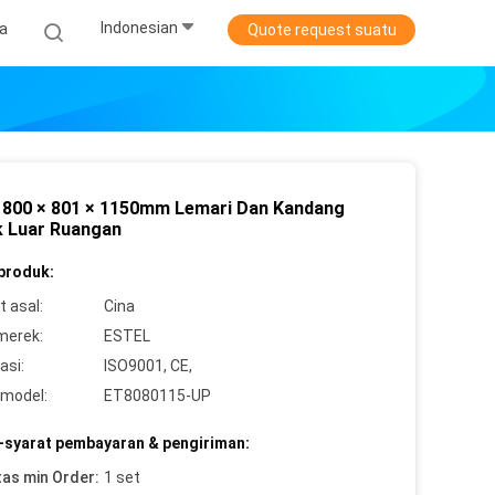
Indonesian
ta
Quote request suatu
800 × 801 × 1150mm Lemari Dan Kandang
ik Luar Ruangan
 produk:
 asal:
Cina
merek:
ESTEL
asi:
ISO9001, CE,
model:
ET8080115-UP
-syarat pembayaran & pengiriman:
tas min Order:
1 set