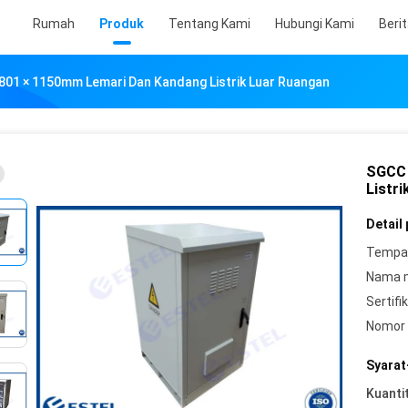
Rumah
Produk
Tentang Kami
Hubungi Kami
Beri
801 × 1150mm Lemari Dan Kandang Listrik Luar Ruangan
SGCC 
Listr
Detail
Tempat
Nama 
Sertifik
Nomor 
Syarat
Kuanti