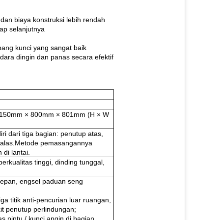
 dan biaya konstruksi lebih rendah
hap selanjutnya
ubang kunci yang sangat baik
ara dingin dan panas secara efektif
 1150mm × 800mm × 801mm (H × W
iri dari tiga bagian: penutup atas,
n alas.Metode pemasangannya
di lantai.
berkualitas tinggi, dinding tunggal,
 depan, engsel paduan seng
iga titik anti-pencurian luar ruangan,
kit penutup perlindungan;
s pintu / kunci angin di bagian