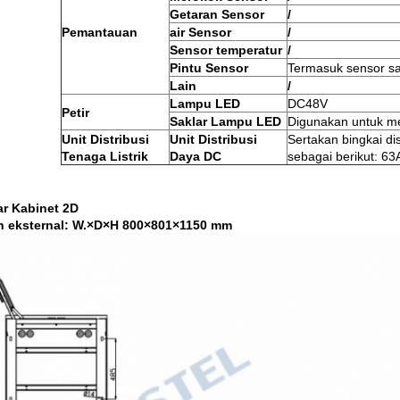
Getaran
Sensor
/
Pemantauan
air
Sensor
/
Sensor temperatur
/
Pintu
Sensor
Termasuk sensor sa
Lain
/
Lampu LED
DC48V
Petir
Saklar Lampu LED
Digunakan untuk me
Unit Distribusi
Unit Distribusi
Sertakan bingkai di
Tenaga Listrik
Daya DC
sebagai berikut: 63A
r Kabinet 2D
 eksternal: W.
×
D
×
H 800
×
801
×
1150 mm