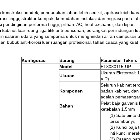
 konstruksi pendek, pendudukan lahan lebih sedikit, aplikasi lebih luas
grasi tinggi, struktur kompak, kemudahan instalasi dan migrasi pada ta
si pendinginan performa tinggi, pilihan: AC, heat exchaner, dan kipas
i kabinet luar ruang tiga titik anti-pencurian, perangkat perlindungan l
in saluran udara yang sempurna untuk menghindari aliran campuran ud
san bubuk anti-korosi luar ruangan profesional, tahan cuaca yang kuat
k
Konfigurasi
Barang
Parameter Teknis
Model
ET8080115-UP
Ukuran Eksternal:
Ukuran
× D)
Seluruh kabinet terd
Komponen
badan kabinet, da
adalah pemasangan 
Pelat baja galvanis 
Bahan
ketebalan 1.5mm
(1) Satu pintu
tersembunyi;
(2) Kunci baja t
inti kunci mera
(3) Pasang bata