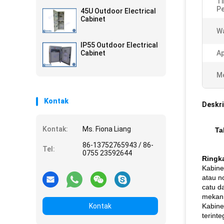
Ti
Pe
45U Outdoor Electrical
Cabinet
W
IP55 Outdoor Electrical
Cabinet
Ap
Me
Kontak
Deskri
Kontak:
Ms. Fiona Liang
Ta
86-13752765943 / 86-
Tel:
0755 23592644
Ringk
Kabine
atau n
catu d
mekani
Kontak
Kabine
terinte