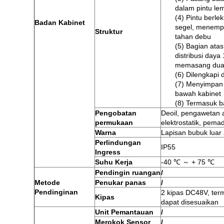
dalam pintu lem
(4) Pintu berle
Badan Kabinet
segel, menempel
Struktur
tahan debu
(5) Bagian ata
distribusi daya
memasang dua r
(6) Dilengkapi
(7) Menyimpan 
bawah kabinet
(8) Termasuk b
Pengobatan
Deoil, pengawetan 
permukaan
elektrostatik, pema
Warna
Lapisan bubuk luar
Perlindungan
IP55
Ingress
Suhu Kerja
-40 ℃ ～ + 75 ℃
Pendingin ruangan
/
Metode
Penukar panas
/
Pendinginan
2 kipas DC48V, ter
Kipas
dapat disesuaikan
Unit Pemantauan
/
Merokok
Sensor
/