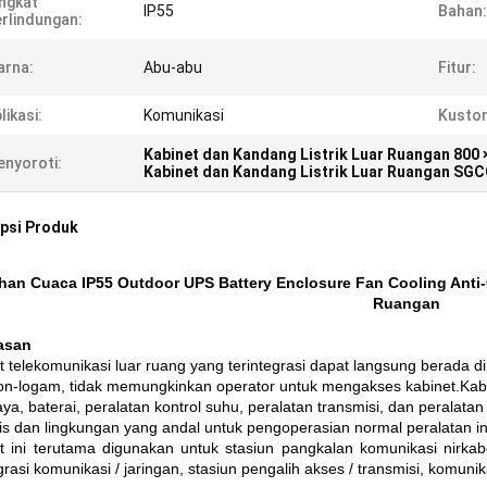
ngkat
IP55
Bahan:
rlindungan:
arna:
Abu-abu
Fitur:
likasi:
Komunikasi
Kustom
Kabinet dan Kandang Listrik Luar Ruangan 800
nyoroti:
Kabinet dan Kandang Listrik Luar Ruangan SG
psi Produk
han Cuaca IP55 Outdoor UPS Battery Enclosure Fan Cooling Anti-
Ruangan
asan
t telekomunikasi luar ruang yang terintegrasi dapat langsung berada di
on-logam, tidak memungkinkan operator untuk mengakses kabinet.Kab
aya, baterai, peralatan kontrol suhu, peralatan transmisi, dan peralata
s dan lingkungan yang andal untuk pengoperasian normal peralatan in
t ini terutama digunakan untuk stasiun pangkalan komunikasi nirka
grasi komunikasi / jaringan, stasiun pengalih akses / transmisi, komunikas