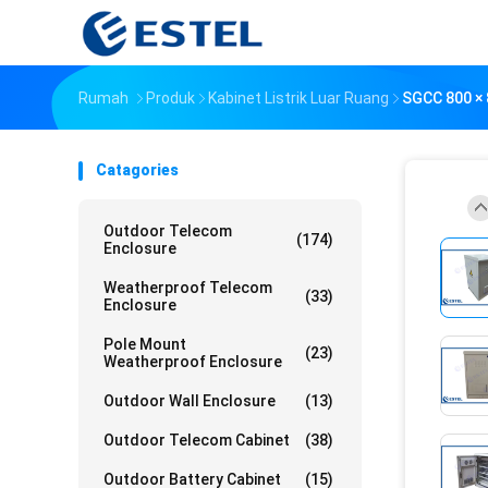
Rumah
Produk
Kabinet Listrik Luar Ruang
SGCC 800 × 
Catagories
Outdoor Telecom
(174)
Enclosure
Weatherproof Telecom
(33)
Enclosure
Pole Mount
(23)
Weatherproof Enclosure
Outdoor Wall Enclosure
(13)
Outdoor Telecom Cabinet
(38)
Outdoor Battery Cabinet
(15)