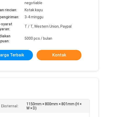
negotiable
n rincian:
Kotak kayu
pengiriman:
3-4 minggu
-syarat
T / T, Western Union, Paypal
yaran:
diakan
5000 pcs / bulan
puan:
arga Terbaik
Kontak
1150mm × 800mm × 801mm (H ×
 Eksternal:
W × D)