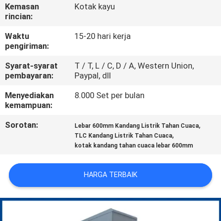
KUALITAS
Kemasan
Kotak kayu
rincian:
HUBUNGI
Waktu
15-20 hari kerja
pengiriman:
KAMI
Syarat-syarat
T / T, L / C, D / A, Western Union,
pembayaran:
Paypal, dll
BERITA
Menyediakan
8.000 Set per bulan
kemampuan:
PERMINTAAN
Sorotan:
,
Lebar 600mm Kandang Listrik Tahan Cuaca
PENAWARAN
,
TLC Kandang Listrik Tahan Cuaca
kotak kandang tahan cuaca lebar 600mm
SITEMAP
HARGA TERBAIK
PRIVACY
POLICY