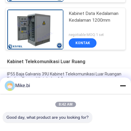
Kabinet Data Kedalaman
Kedalaman 1200mm
negotiable MOQ:1 set
KONTAK
Kabinet Telekomunikasi Luar Ruang
IP55 Baja Galvanis 39U Kabinet Telekomunikasi Luar Ruangan
Dinding Tunggal Ketebalan 1.2mm
Mike.bi
2100mm Tinggi 40U Kabinet Telekomunikasi Luar Ruangan
IP55 Anti Korosi
8:42 AM
IP55 Luar Telecom Enclosure 19 Inch Rack 40U Kabinet Listrik
Tahan Cuaca
Good day, what product are you looking for?
Bad Request
Semua