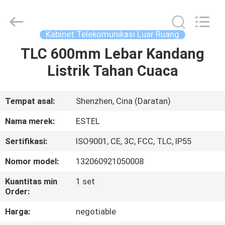
ESTEL
ELECTRONIC
SCIENCE
AND
TECHNOLOGY
Kabinet Telekomunikasi Luar Ruang
CO.,
LTD.
All
TLC 600mm Lebar Kandang
RUMAH
Rights
Reserved.
Listrik Tahan Cuaca
PRODUK
Tempat asal:
Shenzhen, Cina (Daratan)
TENTANG
Nama merek:
ESTEL
KAMI
Sertifikasi:
ISO9001, CE, 3C, FCC, TLC, IP55
Nomor model:
132060921050008
TUR
PABRIK
Kuantitas min
1 set
Order:
Harga:
negotiable
KONTROL