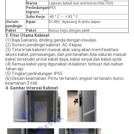
Warna
Lapisan bubuk luar anti-korosi RAL7035
Perlindungan
IP55
Ingress
Suhu Kerja
-40 ° C ～ + 85 ° C
Sistem
Kipas
DC48V, dipasang di pintu depan
pendingin
Paket
Paket
Kasus kayu dengan palet
3. Fitur Utama Kabinet
(1) Baja Galvanis, dinding ganda dengan insulasi.
(2) Sistem pendingin kabinet: AC 4 kipas.
(3) Tata letak kabinet masuk akal, yang akan memfasilitasi
akses kabel, pemasangan, dan pentanahan.Ada saluran masuk
kabel tersendiri untuk kabel daya, kabel sinyal dan kabel optik.
(4) Semua kabel yang digunakan di kabinet terbuat dari bahan
tahan api.
(5) Tingkat perlindungan: IP55.
(6) Desain keamanan: Pintu tertanam, engsel tertanam, kunci
keamanan 3 titik.
4. Gambar Internal Kabinet