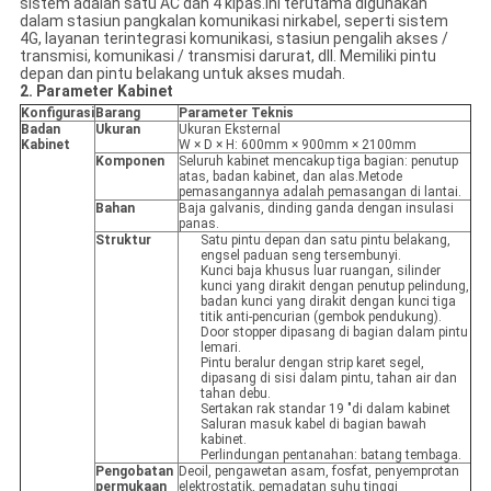
sistem adalah satu AC dan 4 kipas.Ini terutama digunakan
dalam stasiun pangkalan komunikasi nirkabel, seperti sistem
4G, layanan terintegrasi komunikasi, stasiun pengalih akses /
transmisi, komunikasi / transmisi darurat, dll. Memiliki pintu
depan dan pintu belakang untuk akses mudah.
2. Parameter Kabinet
Konfigurasi
Barang
Parameter Teknis
Badan
Ukuran
Ukuran Eksternal
Kabinet
W × D × H: 600mm × 900mm × 2100mm
Komponen
Seluruh kabinet mencakup tiga bagian: penutup
atas, badan kabinet, dan alas.Metode
pemasangannya adalah pemasangan di lantai.
Bahan
Baja galvanis, dinding ganda dengan insulasi
panas.
Struktur
Satu pintu depan dan satu pintu belakang,
engsel paduan seng tersembunyi.
Kunci baja khusus luar ruangan, silinder
kunci yang dirakit dengan penutup pelindung,
badan kunci yang dirakit dengan kunci tiga
titik anti-pencurian (gembok pendukung).
Door stopper dipasang di bagian dalam pintu
lemari.
Pintu beralur dengan strip karet segel,
dipasang di sisi dalam pintu, tahan air dan
tahan debu.
Sertakan rak standar 19 "di dalam kabinet
Saluran masuk kabel di bagian bawah
kabinet.
Perlindungan pentanahan: batang tembaga.
Pengobatan
Deoil, pengawetan asam, fosfat, penyemprotan
permukaan
elektrostatik, pemadatan suhu tinggi